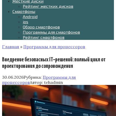
Жесткие диски
Рейтинг жестких дисков
Смартфоны
Android
ios
Обзор смартфонов
Программы для смартфонов
Рейтинг смартфонов
Главная
»
Программы для процессоров
Внедрение безопасных IT‑решений: полный цикл от
проектирования до сопровождения
30.06.2026
Рубрика:
Программы для
процессоров
Автор:
tehadmin