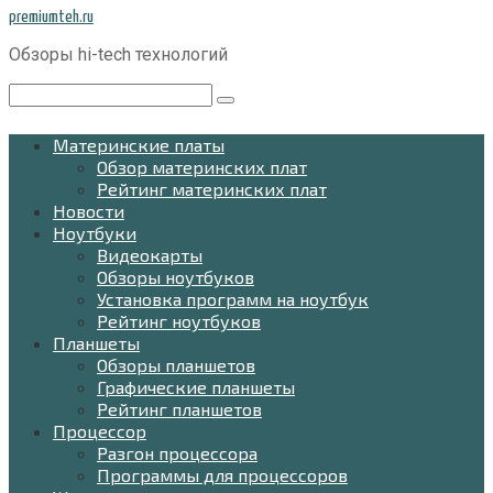
Перейти
premiumteh.ru
к
Обзоры hi-tech технологий
контенту
Поиск:
Материнские платы
Обзор материнских плат
Рейтинг материнских плат
Новости
Ноутбуки
Видеокарты
Обзоры ноутбуков
Установка программ на ноутбук
Рейтинг ноутбуков
Планшеты
Обзоры планшетов
Графические планшеты
Рейтинг планшетов
Процессор
Разгон процессора
Программы для процессоров