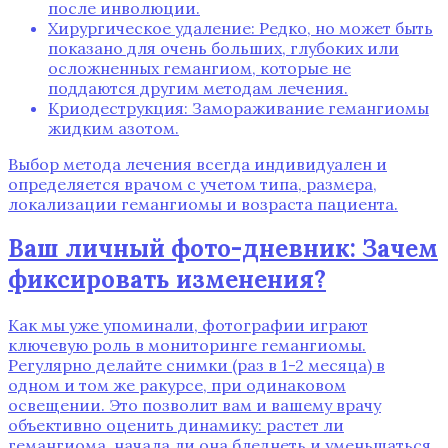
после инволюции.
Хирургическое удаление: Редко‚ но может быть
показано для очень больших‚ глубоких или
осложненных гемангиом‚ которые не
поддаются другим методам лечения.
Криодеструкция: Замораживание гемангиомы
жидким азотом.
Выбор метода лечения всегда индивидуален и
определяется врачом с учетом типа‚ размера‚
локализации гемангиомы и возраста пациента.
Ваш личный фото-дневник: Зачем
фиксировать изменения?
Как мы уже упоминали‚ фотографии играют
ключевую роль в мониторинге гемангиомы.
Регулярно делайте снимки (раз в 1-2 месяца) в
одном и том же ракурсе‚ при одинаковом
освещении. Это позволит вам и вашему врачу
объективно оценить динамику: растет ли
гемангиома‚ начала ли она бледнеть и уменьшаться.