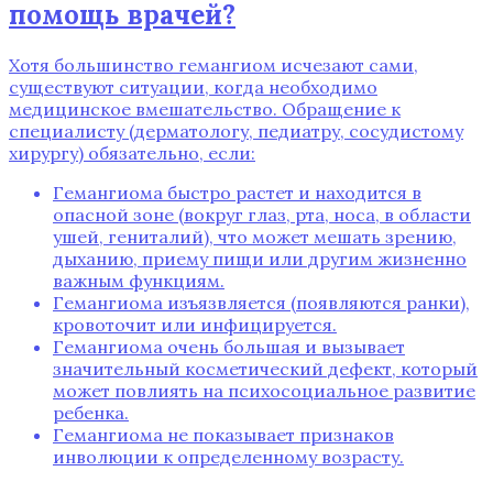
помощь врачей?
Хотя большинство гемангиом исчезают сами‚
существуют ситуации‚ когда необходимо
медицинское вмешательство. Обращение к
специалисту (дерматологу‚ педиатру‚ сосудистому
хирургу) обязательно‚ если:
Гемангиома быстро растет и находится в
опасной зоне (вокруг глаз‚ рта‚ носа‚ в области
ушей‚ гениталий)‚ что может мешать зрению‚
дыханию‚ приему пищи или другим жизненно
важным функциям.
Гемангиома изъязвляется (появляются ранки)‚
кровоточит или инфицируется.
Гемангиома очень большая и вызывает
значительный косметический дефект‚ который
может повлиять на психосоциальное развитие
ребенка.
Гемангиома не показывает признаков
инволюции к определенному возрасту.