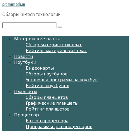
Перейти
premiumteh.ru
к
Обзоры hi-tech технологий
контенту
Поиск:
Материнские платы
Обзор материнских плат
Рейтинг материнских плат
Новости
Ноутбуки
Видеокарты
Обзоры ноутбуков
Установка программ на ноутбук
Рейтинг ноутбуков
Планшеты
Обзоры планшетов
Графические планшеты
Рейтинг планшетов
Процессор
Разгон процессора
Программы для процессоров