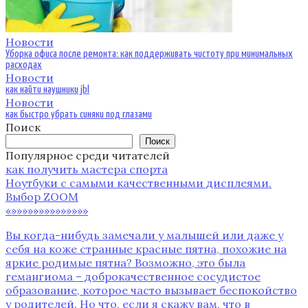
Новости
Уборка офиса после ремонта: как поддерживать чистоту при минимальных
расходах
Новости
как найти наушники jbl
Новости
как быстро убрать синяки под глазами
Поиск
Поиск
Популярное среди читателей
как получить мастера спорта
Ноутбуки с самыми качественными дисплеями.
Выбор ZOOM
«»»»»»»»»»»»»»»
Вы когда-нибудь замечали у малышей или даже у
себя на коже странные красные пятна‚ похожие на
яркие родимые пятна? Возможно‚ это была
гемангиома – доброкачественное сосудистое
образование‚ которое часто вызывает беспокойство
у родителей. Но что‚ если я скажу вам‚ что в