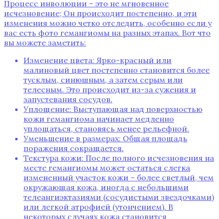
Процесс инволюции – это не мгновенное
исчезновение; Он происходит постепенно‚ и эти
изменения можно четко отследить‚ особенно если у
вас есть фото гемангиомы на разных этапах. Вот что
вы можете заметить:
Изменение цвета: Ярко-красный или
малиновый цвет постепенно становится более
тусклым‚ синюшным‚ а затем серым или
телесным. Это происходит из-за сужения и
запустевания сосудов.
Уплощение: Выступающая над поверхностью
кожи гемангиома начинает медленно
уплощаться‚ становясь менее рельефной.
Уменьшение в размерах: Общая площадь
поражения сокращается.
Текстура кожи: После полного исчезновения на
месте гемангиомы может остаться слегка
измененный участок кожи – более светлый‚ чем
окружающая кожа‚ иногда с небольшими
телеангиэктазиями (сосудистыми звездочками)
или легкой атрофией (утончением). В
некоторых случаях кожа становится