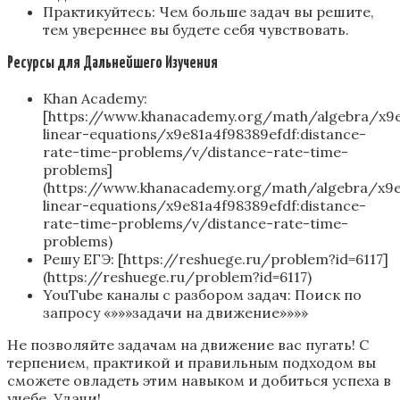
Практикуйтесь: Чем больше задач вы решите,
тем увереннее вы будете себя чувствовать.
Ресурсы для Дальнейшего Изучения
Khan Academy:
[https://www.khanacademy.org/math/algebra/x9e8
linear-equations/x9e81a4f98389efdf:distance-
rate-time-problems/v/distance-rate-time-
problems]
(https://www.khanacademy.org/math/algebra/x9e8
linear-equations/x9e81a4f98389efdf:distance-
rate-time-problems/v/distance-rate-time-
problems)
Решу ЕГЭ: [https://reshuege.ru/problem?id=6117]
(https://reshuege.ru/problem?id=6117)
YouTube каналы с разбором задач: Поиск по
запросу «»»»задачи на движение»»»»
Не позволяйте задачам на движение вас пугать! С
терпением, практикой и правильным подходом вы
сможете овладеть этим навыком и добиться успеха в
учебе. Удачи!