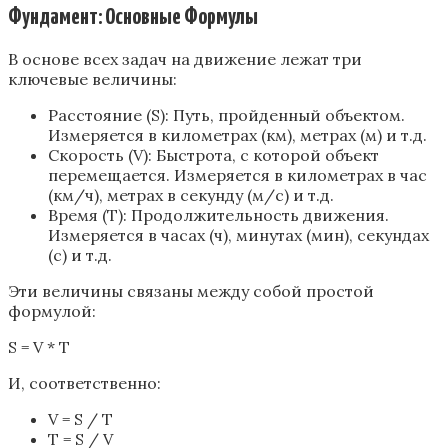
Фундамент: Основные Формулы
В основе всех задач на движение лежат три
ключевые величины:
Расстояние (S): Путь, пройденный объектом.
Измеряется в километрах (км), метрах (м) и т.д.
Скорость (V): Быстрота, с которой объект
перемещается. Измеряется в километрах в час
(км/ч), метрах в секунду (м/с) и т.д.
Время (T): Продолжительность движения.
Измеряется в часах (ч), минутах (мин), секундах
(с) и т.д.
Эти величины связаны между собой простой
формулой:
S = V * T
И, соответственно:
V = S / T
T = S / V