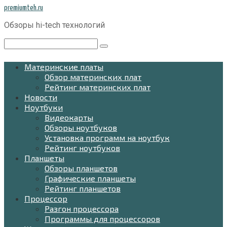
Перейти
premiumteh.ru
к
Обзоры hi-tech технологий
контенту
Поиск:
Материнские платы
Обзор материнских плат
Рейтинг материнских плат
Новости
Ноутбуки
Видеокарты
Обзоры ноутбуков
Установка программ на ноутбук
Рейтинг ноутбуков
Планшеты
Обзоры планшетов
Графические планшеты
Рейтинг планшетов
Процессор
Разгон процессора
Программы для процессоров