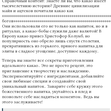
Справочный контент: Знаете ли вы, что какао имеет
тысячелетнюю историю? Древние цивилизации
майя и ацтеков почитали какао как
«»»»»»»»»»»»»»»»»»»»»»»»»»»»»»»»»»»»»»»»»»»»»»»»»»»»»
богов»»»»»»»»»»»»»»»»»»»»»»»»»»»»»»»»»»»»»»»»»»»»»»»»»
Они использовали его не только как напиток, но и в
ритуалах, а какао-бобы служили даже валютой! В
Европу какао привез Христофор Колумб, но
популярность оно обрело лишь спустя столетия,
превратившись из горького, пряного напитка для
элиты в сладкое угощение, доступное каждому․
Теперь вы знаете все секреты приготовления
идеального какао․ Это не просто рецепт, это
приглашение к творчеству и наслаждению․
Экспериментируйте с ингредиентами, добавляйте
свои любимые специи и создавайте свой
уникальный напиток․ Заварите себе кружку этого
божественного напитка, укутайтесь в плед и
позвольте себе насладиться моментом․ Ведь вы
этого заслуживаете!