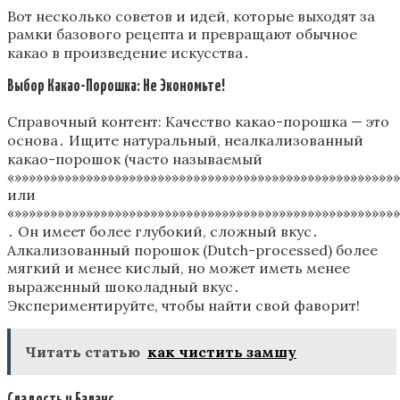
Вот несколько советов и идей, которые выходят за
рамки базового рецепта и превращают обычное
какао в произведение искусства․
Выбор Какао-Порошка: Не Экономьте!
Справочный контент: Качество какао-порошка — это
основа․ Ищите натуральный, неалкализованный
какао-порошок (часто называемый
«»»»»»»»»»»»»»»»»»»»»»»»»»»»»»»»»»»»»»»»»»»»»»»»»»»»»»
или
«»»»»»»»»»»»»»»»»»»»»»»»»»»»»»»»»»»»»»»»»»»»»»»»»»»»»»
․ Он имеет более глубокий, сложный вкус․
Алкализованный порошок (Dutch-processed) более
мягкий и менее кислый, но может иметь менее
выраженный шоколадный вкус․
Экспериментируйте, чтобы найти свой фаворит!
Читать статью
как чистить замшу
Сладость и Баланс