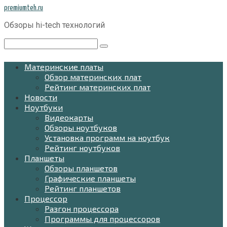
Перейти
premiumteh.ru
к
Обзоры hi-tech технологий
контенту
Поиск:
Материнские платы
Обзор материнских плат
Рейтинг материнских плат
Новости
Ноутбуки
Видеокарты
Обзоры ноутбуков
Установка программ на ноутбук
Рейтинг ноутбуков
Планшеты
Обзоры планшетов
Графические планшеты
Рейтинг планшетов
Процессор
Разгон процессора
Программы для процессоров