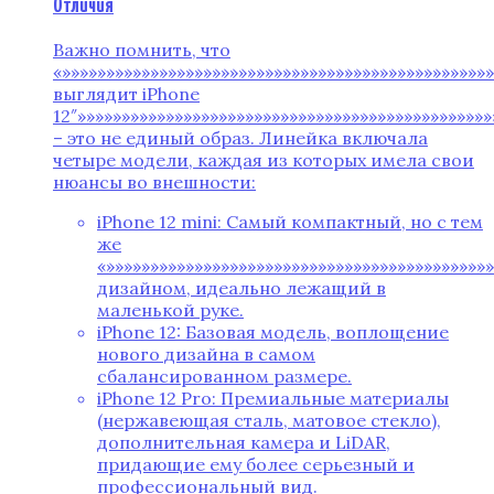
Отличия
Важно помнить‚ что
«»»»»»»»»»»»»»»»»»»»»»»»»»»»»»»»»»»»»»»»»»»»»»»»»
выглядит iPhone
12″»»»»»»»»»»»»»»»»»»»»»»»»»»»»»»»»»»»»»»»»»»»»»»»
– это не единый образ. Линейка включала
четыре модели‚ каждая из которых имела свои
нюансы во внешности:
iPhone 12 mini: Самый компактный‚ но с тем
же
«»»»»»»»»»»»»»»»»»»»»»»»»»»»»»»»»»»»»»»»»»»»
дизайном‚ идеально лежащий в
маленькой руке.
iPhone 12: Базовая модель‚ воплощение
нового дизайна в самом
сбалансированном размере.
iPhone 12 Pro: Премиальные материалы
(нержавеющая сталь‚ матовое стекло)‚
дополнительная камера и LiDAR‚
придающие ему более серьезный и
профессиональный вид.