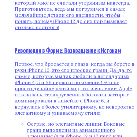
который многие считали утерянным навсегда.
Приготовьтесь‚ ведь мы погрузимся в самые
мельчайшие детали его внешности‚ чтобы
понять‚ почему iPhone 12 до сих пор вызывает
столько восторга!
Революция в Форме: Возвращение к Истокам
Первое‚ что бросается в глаза‚ когда вы берете в
руки iPhone 12‚ это его плоские грани. Да-да‚ те
самые‚ которые мы так любили в легендарных
iPhone 4‚ 5 и SE первого поколения! Это не
просто дизайнерский ход‚ это заявление. Apple
отказалась от закругленных боковин‚ которые
доминировали в линейке с iPhone 6‚ и
вернулась к более утилитарному‚ но невероятно
элегантному и узнаваемому стилю.
Острые‚ но элегантные линии: Боковые
грани выполнены из авиационного
алюминия (для iPhone 12 и 12 mini) или