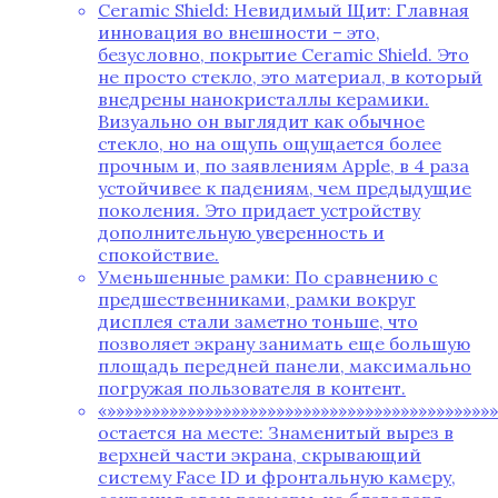
Ceramic Shield: Невидимый Щит: Главная
инновация во внешности – это‚
безусловно‚ покрытие Ceramic Shield. Это
не просто стекло‚ это материал‚ в который
внедрены нанокристаллы керамики.
Визуально он выглядит как обычное
стекло‚ но на ощупь ощущается более
прочным и‚ по заявлениям Apple‚ в 4 раза
устойчивее к падениям‚ чем предыдущие
поколения. Это придает устройству
дополнительную уверенность и
спокойствие.
Уменьшенные рамки: По сравнению с
предшественниками‚ рамки вокруг
дисплея стали заметно тоньше‚ что
позволяет экрану занимать еще большую
площадь передней панели‚ максимально
погружая пользователя в контент.
«»»»»»»»»»»»»»»»»»»»»»»»»»»»»»»»»»»»»»»»»»»»
остается на месте: Знаменитый вырез в
верхней части экрана‚ скрывающий
систему Face ID и фронтальную камеру‚