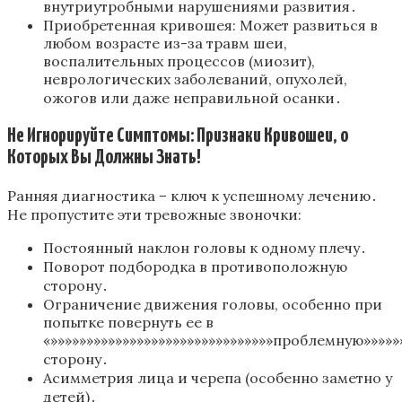
внутриутробными нарушениями развития․
Приобретенная кривошея: Может развиться в
любом возрасте из-за травм шеи,
воспалительных процессов (миозит),
неврологических заболеваний, опухолей,
ожогов или даже неправильной осанки․
Не Игнорируйте Симптомы: Признаки Кривошеи, о
Которых Вы Должны Знать!
Ранняя диагностика – ключ к успешному лечению․
Не пропустите эти тревожные звоночки:
Постоянный наклон головы к одному плечу․
Поворот подбородка в противоположную
сторону․
Ограничение движения головы, особенно при
попытке повернуть ее в
«»»»»»»»»»»»»»»»»»»»»»»»»»»»»»»»проблемную»»»»»»
сторону․
Асимметрия лица и черепа (особенно заметно у
детей)․