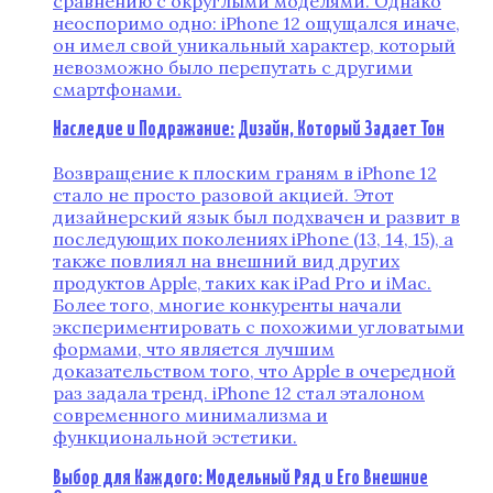
сравнению с округлыми моделями. Однако
неоспоримо одно: iPhone 12 ощущался иначе‚
он имел свой уникальный характер‚ который
невозможно было перепутать с другими
смартфонами.
Наследие и Подражание: Дизайн‚ Который Задает Тон
Возвращение к плоским граням в iPhone 12
стало не просто разовой акцией. Этот
дизайнерский язык был подхвачен и развит в
последующих поколениях iPhone (13‚ 14‚ 15)‚ а
также повлиял на внешний вид других
продуктов Apple‚ таких как iPad Pro и iMac.
Более того‚ многие конкуренты начали
экспериментировать с похожими угловатыми
формами‚ что является лучшим
доказательством того‚ что Apple в очередной
раз задала тренд. iPhone 12 стал эталоном
современного минимализма и
функциональной эстетики.
Выбор для Каждого: Модельный Ряд и Его Внешние