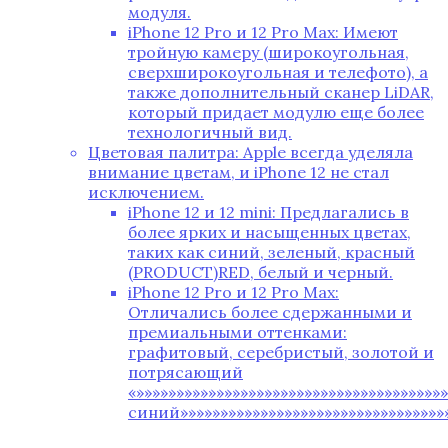
модуля.
iPhone 12 Pro и 12 Pro Max: Имеют
тройную камеру (широкоугольная‚
сверхширокоугольная и телефото)‚ а
также дополнительный сканер LiDAR‚
который придает модулю еще более
технологичный вид.
Цветовая палитра: Apple всегда уделяла
внимание цветам‚ и iPhone 12 не стал
исключением.
iPhone 12 и 12 mini: Предлагались в
более ярких и насыщенных цветах‚
таких как синий‚ зеленый‚ красный
(PRODUCT)RED‚ белый и черный.
iPhone 12 Pro и 12 Pro Max:
Отличались более сдержанными и
премиальными оттенками:
графитовый‚ серебристый‚ золотой и
потрясающий
«»»»»»»»»»»»»»»»»»»»»»»»»»»»»»»»»»»»»»
синий»»»»»»»»»»»»»»»»»»»»»»»»»»»»»»»»»»