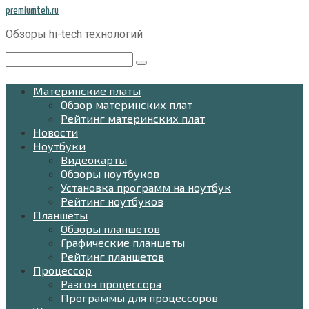
Перейти
premiumteh.ru
к
Обзоры hi-tech технологий
контенту
Поиск:
Материнские платы
Обзор материнских плат
Рейтинг материнских плат
Новости
Ноутбуки
Видеокарты
Обзоры ноутбуков
Установка программ на ноутбук
Рейтинг ноутбуков
Планшеты
Обзоры планшетов
Графические планшеты
Рейтинг планшетов
Процессор
Разгон процессора
Программы для процессоров