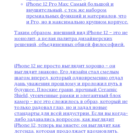
iPhone 12 Pro Max: Самый большой и
внушительный‚ с тем же набором
премиальных функций и материалов‚ что
и Pro‚ но в максимально крупном корпусе.
Таким образом‚ внешний вид iPhone 12 – это не
монолит‚ а целая палитра дизайнерских
решений‚ объединенных общей философией.
iPhone 12 не просто выглядит хорошо – он
выглядит знаково. Его дизайн стал смелым
шагом вперед‚ который одновременно отдал
дань уважения прошлому и проложил путь в
будущее. Плоские грани‚ прочный Ceramic
Shield‚ утонченные рамки и элегантный блок
камер – все это сложилось в образ‚ который не
только радовал глаз‚ но и задал новые
стандарты для всей индустрии. Если вы когда-
либо задавались вопросом‚ как выглядит
iPhone 12‚ теперь вы знаете: он выглядит как
легенда‚ которая продолжает вдохновлять.