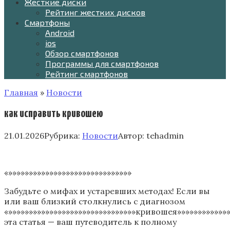
Жесткие диски
Рейтинг жестких дисков
Смартфоны
Android
ios
Обзор смартфонов
Программы для смартфонов
Рейтинг смартфонов
Главная
»
Новости
как исправить кривошею
21.01.2026
Рубрика:
Новости
Автор:
tehadmin
«»»»»»»»»»»»»»»»»»»»»»»»»»»»»»»
Забудьте о мифах и устаревших методах! Если вы
или ваш близкий столкнулись с диагнозом
«»»»»»»»»»»»»»»»»»»»»»»»»»»»»»»»кривошея»»»»»»»»»»»»»
эта статья — ваш путеводитель к полному