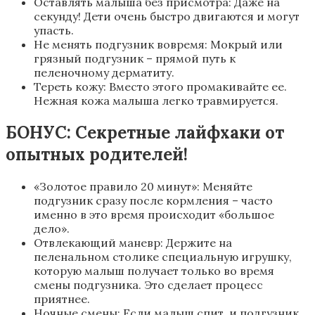
Оставлять малыша без присмотра: Даже на
секунду! Дети очень быстро двигаются и могут
упасть.
Не менять подгузник вовремя: Мокрый или
грязный подгузник – прямой путь к
пеленочному дерматиту.
Тереть кожу: Вместо этого промакивайте ее.
Нежная кожа малыша легко травмируется.
БОНУС: Секретные лайфхаки от
опытных родителей!
«Золотое правило 20 минут»: Меняйте
подгузник сразу после кормления – часто
именно в это время происходит «большое
дело».
Отвлекающий маневр: Держите на
пеленальном столике специальную игрушку,
которую малыш получает только во время
смены подгузника. Это сделает процесс
приятнее.
Ночные смены: Если малыш спит, и подгузник