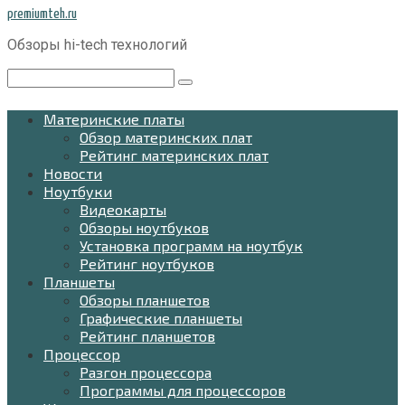
Перейти
premiumteh.ru
к
Обзоры hi-tech технологий
контенту
Поиск:
Материнские платы
Обзор материнских плат
Рейтинг материнских плат
Новости
Ноутбуки
Видеокарты
Обзоры ноутбуков
Установка программ на ноутбук
Рейтинг ноутбуков
Планшеты
Обзоры планшетов
Графические планшеты
Рейтинг планшетов
Процессор
Разгон процессора
Программы для процессоров