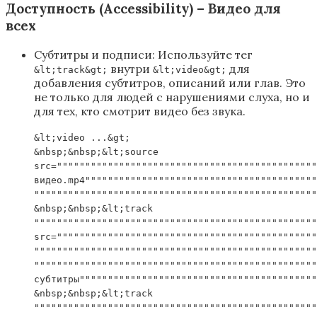
Доступность (Accessibility) – Видео для
всех
Субтитры и подписи: Используйте тег
внутри
для
&lt;track&gt;
&lt;video&gt;
добавления субтитров, описаний или глав. Это
не только для людей с нарушениями слуха, но и
для тех, кто смотрит видео без звука.
&lt;video ...&gt;
&nbsp;&nbsp;&lt;source
src=""""""""""""""""""""""""""""""""""""""""""""""
видео.mp4"""""""""""""""""""""""""""""""""""""""""
""""""""""""""""""""""""""""""""""""""""""""""""""
&nbsp;&nbsp;&lt;track
""""""""""""""""""""""""""""""""""""""""""""""""""
src=""""""""""""""""""""""""""""""""""""""""""""""
""""""""""""""""""""""""""""""""""""""""""""""""""
""""""""""""""""""""""""""""""""""""""""""""""""""
субтитры""""""""""""""""""""""""""""""""""""""""""
&nbsp;&nbsp;&lt;track
""""""""""""""""""""""""""""""""""""""""""""""""""