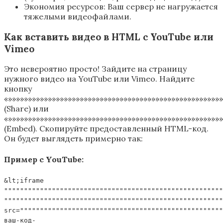
Экономия ресурсов: Ваш сервер не нагружается
тяжелыми видеофайлами.
Как вставить видео в HTML с YouTube или
Vimeo
Это невероятно просто! Зайдите на страницу
нужного видео на YouTube или Vimeo. Найдите
кнопку
«»»»»»»»»»»»»»»»»»»»»»»»»»»»»»»»»»»»»»»»»»»»»»»»»»»»»»
(Share) или
«»»»»»»»»»»»»»»»»»»»»»»»»»»»»»»»»»»»»»»»»»»»»»»»»»»»»»
(Embed). Скопируйте предоставленный HTML-код.
Он будет выглядеть примерно так:
Пример с YouTube:
&lt;iframe
"""""""""""""""""""""""""""""""""""""""""""""""""""""""
"""""""""""""""""""""""""""""""""""""""""""""""""""""""
src=""""""""""""""""""""""""""""""""""""""""""""""""""
ваш-код-