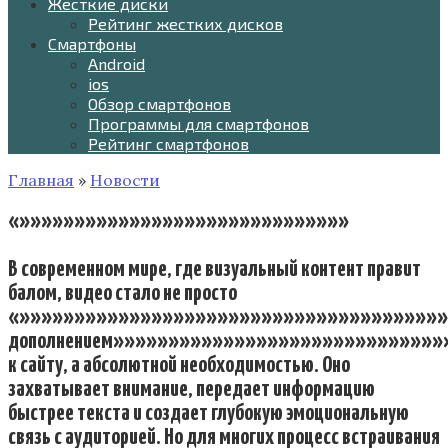
Жесткие диски
Рейтинг жестких дисков
Смартфоны
Android
ios
Обзор смартфонов
Программы для смартфонов
Рейтинг смартфонов
Главная
»
Новости
«»»»»»»»»»»»»»»»»»»»»»»»»»»»»»»
В современном мире, где визуальный контент правит
балом, видео стало не просто
«»»»»»»»»»»»»»»»»»»»»»»»»»»»»»»»»»»»»»»»
дополнением»»»»»»»»»»»»»»»»»»»»»»»»»»»»»
к сайту, а абсолютной необходимостью. Оно
захватывает внимание, передает информацию
быстрее текста и создает глубокую эмоциональную
связь с аудиторией. Но для многих процесс встраивания