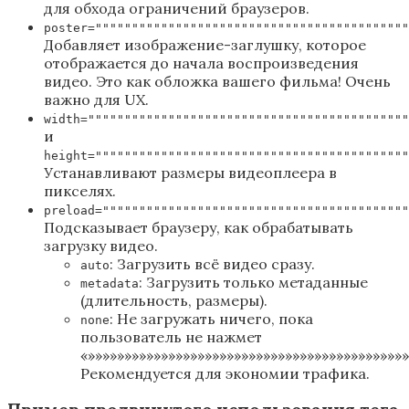
для обхода ограничений браузеров.
poster="""""""""""""""""""""""""""""""""""""""""""
Добавляет изображение-заглушку, которое
отображается до начала воспроизведения
видео. Это как обложка вашего фильма! Очень
важно для UX.
width=""""""""""""""""""""""""""""""""""""""""""""
и
height="""""""""""""""""""""""""""""""""""""""""""
Устанавливают размеры видеоплеера в
пикселях.
preload=""""""""""""""""""""""""""""""""""""""""""
Подсказывает браузеру, как обрабатывать
загрузку видео.
: Загрузить всё видео сразу.
auto
: Загрузить только метаданные
metadata
(длительность, размеры).
: Не загружать ничего, пока
none
пользователь не нажмет
«»»»»»»»»»»»»»»»»»»»»»»»»»»»»»»»»»»»»»»»»»»»»
Рекомендуется для экономии трафика.