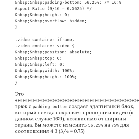
&nbsp;&nbsp;padding-bottom: 56.25%; /* 16:9
Aspect Ratio (9/16 = 0.5625) */
&nbsp;&nbsp;height: 0;
&nbsp;&nbsp;overflow: hidden;
}
.video-container iframe,
.video-container video {
&nbsp;&nbsp;position: absolute;
&nbsp;&nbsp;top: 0;
&nbsp;&nbsp;left: 0;
&nbsp;&nbsp;width: 100%;
&nbsp;&nbsp;height: 100%;
}
Это
«»»»»»»»»»»»»»»»»»»»»»»»»»»»»»»»»»»»»»»»»»»»»»»»»
трюк с
создает адаптивный блок,
padding-bottom
который всегда сохраняет пропорции видео (в
данном случае 16:9), независимо от ширины
экрана. Вы можете изменить
на
для
56.25%
75%
соотношения 4:3 (3/4 = 0.75).