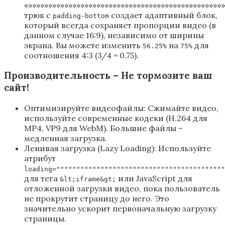
«»»»»»»»»»»»»»»»»»»»»»»»»»»»»»»»»»»»»»»»»»»»»»»»»
трюк с
создает адаптивный блок,
padding-bottom
который всегда сохраняет пропорции видео (в
данном случае 16:9), независимо от ширины
экрана. Вы можете изменить
на
для
56.25%
75%
соотношения 4:3 (3/4 = 0.75).
Производительность – Не тормозите ваш
сайт!
Оптимизируйте видеофайлы: Сжимайте видео,
используйте современные кодеки (H.264 для
MP4, VP9 для WebM). Большие файлы –
медленная загрузка.
Ленивая загрузка (Lazy Loading): Используйте
атрибут
loading=""""""""""""""""""""""""""""""""""""""""""
для тега
или JavaScript для
&lt;iframe&gt;
отложенной загрузки видео, пока пользователь
не прокрутит страницу до него. Это
значительно ускорит первоначальную загрузку
страницы.