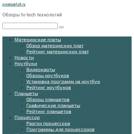
Перейти
premiumteh.ru
к
Обзоры hi-tech технологий
контенту
Поиск:
Материнские платы
Обзор материнских плат
Рейтинг материнских плат
Новости
Ноутбуки
Видеокарты
Обзоры ноутбуков
Установка программ на ноутбук
Рейтинг ноутбуков
Планшеты
Обзоры планшетов
Графические планшеты
Рейтинг планшетов
Процессор
Разгон процессора
Программы для процессоров