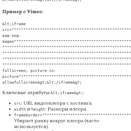
Пример с Vimeo:
&lt;iframe
src="""""""""""""""""""""""""""""""""""""""""""""""""""
ваш-код-
видео""""""""""""""""""""""""""""""""""""""""""""""""""
"""""""""""""""""""""""""""""""""""""""""""""""""""""""
"""""""""""""""""""""""""""""""""""""""""""""""""""""""
"""""""""""""""""""""""""""""""""""""""""""""""""""""""
"""""""""""""""""""""""""""""""""""""""""""""""""""""""
fullscreen; picture-in-
picture""""""""""""""""""""""""""""""""""""""""""""""""
allowfullscreen&gt;&lt;/iframe&gt;
Ключевые атрибуты
:
&lt;iframe&gt;
: URL видеоплеера с хостинга.
src
и
: Размеры плеера.
width
height
frameborder=""""""""""""""""""""""""""""""""""""""
Убирает рамку вокруг плеера (часто
используется).