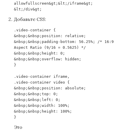
allowfullscreen&gt;&lt;/iframe&gt;
&lt;/div&gt;
Добавьте CSS:
.video-container {
&nbsp;&nbsp;position: relative;
&nbsp;&nbsp;padding-bottom: 56.25%; /* 16:9
Aspect Ratio (9/16 = 0.5625) */
&nbsp;&nbsp;height: 0;
&nbsp;&nbsp;overflow: hidden;
}
.video-container iframe,
.video-container video {
&nbsp;&nbsp;position: absolute;
&nbsp;&nbsp;top: 0;
&nbsp;&nbsp;left: 0;
&nbsp;&nbsp;width: 100%;
&nbsp;&nbsp;height: 100%;
}
Это