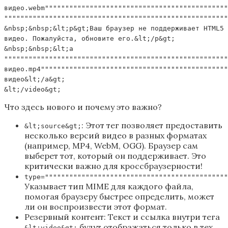
видео.webm"""""""""""""""""""""""""""""""""""""""""""""
"""""""""""""""""""""""""""""""""""""""""""""""""""""""
&nbsp;&nbsp;&lt;p&gt;Ваш браузер не поддерживает HTML5
видео. Пожалуйста, обновите его.&lt;/p&gt;
&nbsp;&nbsp;&lt;a
"""""""""""""""""""""""""""""""""""""""""""""""""""""""
видео.mp4""""""""""""""""""""""""""""""""""""""""""""""
видео&lt;/a&gt;
&lt;/video&gt;
Что здесь нового и почему это важно?
: Этот тег позволяет предоставить
&lt;source&gt;
несколько версий видео в разных форматах
(например, MP4, WebM, OGG). Браузер сам
выберет тот, который он поддерживает. Это
критически важно для кроссбраузерности!
type="""""""""""""""""""""""""""""""""""""""""""""
Указывает тип MIME для каждого файла,
помогая браузеру быстрее определить, может
ли он воспроизвести этот формат.
Резервный контент: Текст и ссылка внутри тега
будут отображаться только в тех
&lt;video&gt;