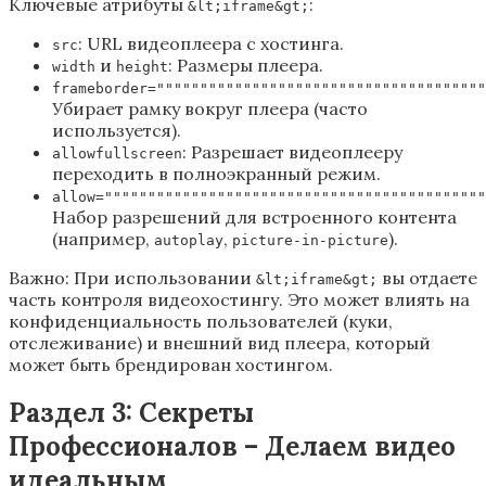
Ключевые атрибуты
:
&lt;iframe&gt;
: URL видеоплеера с хостинга.
src
и
: Размеры плеера.
width
height
frameborder=""""""""""""""""""""""""""""""""""""""
Убирает рамку вокруг плеера (часто
используется).
: Разрешает видеоплееру
allowfullscreen
переходить в полноэкранный режим.
allow=""""""""""""""""""""""""""""""""""""""""""""
Набор разрешений для встроенного контента
(например,
,
).
autoplay
picture-in-picture
Важно: При использовании
вы отдаете
&lt;iframe&gt;
часть контроля видеохостингу. Это может влиять на
конфиденциальность пользователей (куки,
отслеживание) и внешний вид плеера, который
может быть брендирован хостингом.
Раздел 3: Секреты
Профессионалов – Делаем видео
идеальным