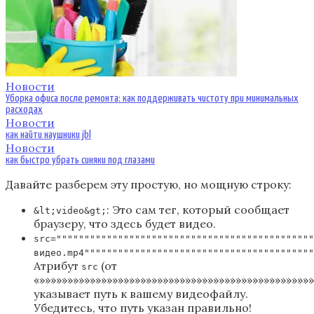
Новости
Уборка офиса после ремонта: как поддерживать чистоту при минимальных
расходах
Новости
как найти наушники jbl
Новости
как быстро убрать синяки под глазами
Давайте разберем эту простую, но мощную строку:
: Это сам тег, который сообщает
&lt;video&gt;
браузеру, что здесь будет видео.
src=""""""""""""""""""""""""""""""""""""""""""""""
видео.mp4"""""""""""""""""""""""""""""""""""""""""
Атрибут
(от
src
«»»»»»»»»»»»»»»»»»»»»»»»»»»»»»»»»»»»»»»»»»»»»»»»»
указывает путь к вашему видеофайлу.
Убедитесь, что путь указан правильно!