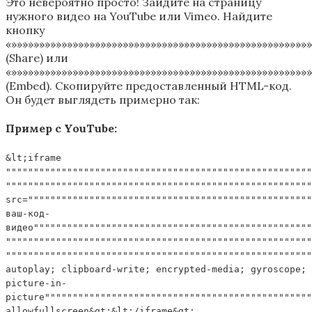
Это невероятно просто! Зайдите на страницу
нужного видео на YouTube или Vimeo. Найдите
кнопку
«»»»»»»»»»»»»»»»»»»»»»»»»»»»»»»»»»»»»»»»»»»»»»»»»»»»»»
(Share) или
«»»»»»»»»»»»»»»»»»»»»»»»»»»»»»»»»»»»»»»»»»»»»»»»»»»»»»
(Embed). Скопируйте предоставленный HTML-код.
Он будет выглядеть примерно так:
Пример с YouTube:
&lt;iframe
"""""""""""""""""""""""""""""""""""""""""""""""""""""""
"""""""""""""""""""""""""""""""""""""""""""""""""""""""
src=""""""""""""""""""""""""""""""""""""""""""""""""""
ваш-код-
видео""""""""""""""""""""""""""""""""""""""""""""""""""
"""""""""""""""""""""""""""""""""""""""""""""""""""""""
"""""""""""""""""""""""""""""""""""""""""""""""""""""""
autoplay; clipboard-write; encrypted-media; gyroscope;
picture-in-
picture""""""""""""""""""""""""""""""""""""""""""""""""
allowfullscreen&gt;&lt;/iframe&gt;