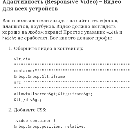
Адаптивность (Responsive Video) – Видео
для всех устройств
Ваши пользователи заходят на сайт с телефонов,
планшетов, ноутбуков. Видео должно выглядеть
хорошо на любом экране! Простое указание
и
width
не сработает. Вот как это делают профи:
height
Оберните видео в контейнер:
&lt;div
""""""""""""""""""""""""""""""""""""""""""""""""""
container"""""""""""""""""""""""""""""""""""""""""
&nbsp;&nbsp;&lt;iframe
src=""""""""""""""""""""""""""""""""""""""""""""""
""""""""""""""""""""""""""""""""""""""""""""""""""
allowfullscreen&gt;&lt;/iframe&gt;
&lt;/div&gt;
Добавьте CSS:
.video-container {
&nbsp;&nbsp;position: relative;