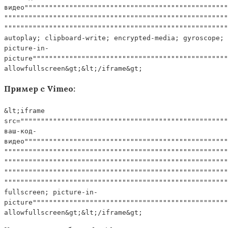
видео""""""""""""""""""""""""""""""""""""""""""""""""""
"""""""""""""""""""""""""""""""""""""""""""""""""""""""
"""""""""""""""""""""""""""""""""""""""""""""""""""""""
autoplay; clipboard-write; encrypted-media; gyroscope;
picture-in-
picture""""""""""""""""""""""""""""""""""""""""""""""""
allowfullscreen&gt;&lt;/iframe&gt;
Пример с Vimeo:
&lt;iframe
src="""""""""""""""""""""""""""""""""""""""""""""""""""
ваш-код-
видео""""""""""""""""""""""""""""""""""""""""""""""""""
"""""""""""""""""""""""""""""""""""""""""""""""""""""""
"""""""""""""""""""""""""""""""""""""""""""""""""""""""
"""""""""""""""""""""""""""""""""""""""""""""""""""""""
"""""""""""""""""""""""""""""""""""""""""""""""""""""""
fullscreen; picture-in-
picture""""""""""""""""""""""""""""""""""""""""""""""""
allowfullscreen&gt;&lt;/iframe&gt;