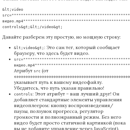
&lt;video
src="""""""""""""""""""""""""""""""""""""""""""""""""""
видео.mp4""""""""""""""""""""""""""""""""""""""""""""""
controls&gt;&lt;/video&gt;
Давайте разберем эту простую, но мощную строку:
: Это сам тег, который сообщает
&lt;video&gt;
браузеру, что здесь будет видео.
src=""""""""""""""""""""""""""""""""""""""""""""""
видео.mp4"""""""""""""""""""""""""""""""""""""""""
Атрибут
(от
src
«»»»»»»»»»»»»»»»»»»»»»»»»»»»»»»»»»»»»»»»»»»»»»»»»
указывает путь к вашему видеофайлу.
Убедитесь, что путь указан правильно!
: Этот атрибут – ваш лучший друг! Он
controls
добавляет стандартные элементы управления
видеоплеером: кнопку воспроизведения/
паузы, ползунок прогресса, регулятор
громкости и полноэкранный режим. Без него
видео будет просто статичной картинкой (пока
вы не добавите управление через JavaScript).