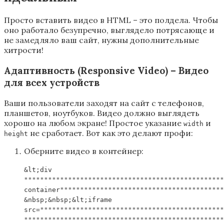
Просто вставить видео в HTML – это полдела. Чтобы
оно работало безупречно, выглядело потрясающе и
не замедляло ваш сайт, нужны дополнительные
хитрости!
Адаптивность (Responsive Video) – Видео
для всех устройств
Ваши пользователи заходят на сайт с телефонов,
планшетов, ноутбуков. Видео должно выглядеть
хорошо на любом экране! Простое указание
и
width
не сработает. Вот как это делают профи:
height
Оберните видео в контейнер:
&lt;div
""""""""""""""""""""""""""""""""""""""""""""""""""
container"""""""""""""""""""""""""""""""""""""""""
&nbsp;&nbsp;&lt;iframe
src=""""""""""""""""""""""""""""""""""""""""""""""
""""""""""""""""""""""""""""""""""""""""""""""""""