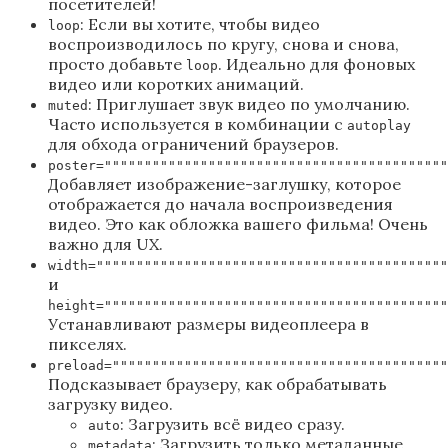
посетителей!
: Если вы хотите, чтобы видео
loop
воспроизводилось по кругу, снова и снова,
просто добавьте
. Идеально для фоновых
loop
видео или коротких анимаций.
: Приглушает звук видео по умолчанию.
muted
Часто используется в комбинации с
autoplay
для обхода ограничений браузеров.
poster="""""""""""""""""""""""""""""""""""""""""""
Добавляет изображение-заглушку, которое
отображается до начала воспроизведения
видео. Это как обложка вашего фильма! Очень
важно для UX.
width=""""""""""""""""""""""""""""""""""""""""""""
и
height="""""""""""""""""""""""""""""""""""""""""""
Устанавливают размеры видеоплеера в
пикселях.
preload=""""""""""""""""""""""""""""""""""""""""""
Подсказывает браузеру, как обрабатывать
загрузку видео.
: Загрузить всё видео сразу.
auto
: Загрузить только метаданные
metadata