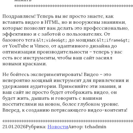
«»»»»»»»»»»»»»»»»»»»»»»»»»»»»»»»»»»»»»»»»»»»»»»»»»
Поздравляем! Теперь вы не просто знаете, как
вставить видео в HTML, но и вооружены знаниями,
которые позволят вам делать это профессионально,
эффективно и с заботой о пользователях. От
базового тега
до мощных
&lt;video&gt;
&lt;iframe&gt;
от YouTube и Vimeo, от адаптивного дизайна до
оптимизации производительности – теперь у вас
есть все инструменты, чтобы ваш сайт засиял
новыми красками.
Не бойтесь экспериментировать! Видео – это
невероятно мощный инструмент для привлечения и
удержания аудитории. Применяйте эти знания, и
ваш сайт не просто будет отображать видео, он
будет жить, дышать и говорить с вашими
посетителями на новом, более глубоком уровне.
Вперед, к созданию потрясающего видео-контента!
«»»»»»»»»»»»»»»»»»»»»»»»»»»»»»»»»»»»»»»»»»»»»»»»»»»»»»»
21.01.2026
Рубрика:
Новости
Автор:
tehadmin