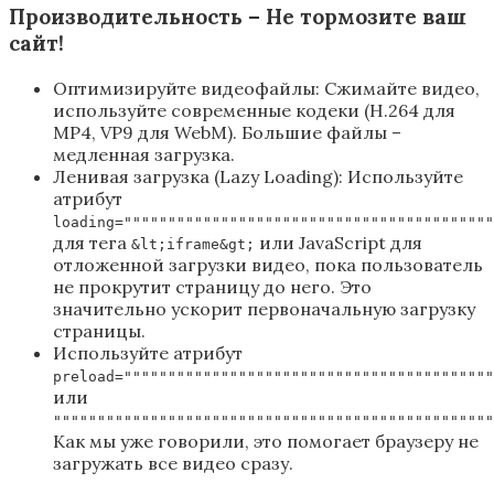
Производительность – Не тормозите ваш
сайт!
Оптимизируйте видеофайлы: Сжимайте видео,
используйте современные кодеки (H.264 для
MP4, VP9 для WebM). Большие файлы –
медленная загрузка.
Ленивая загрузка (Lazy Loading): Используйте
атрибут
loading=""""""""""""""""""""""""""""""""""""""""""
для тега
или JavaScript для
&lt;iframe&gt;
отложенной загрузки видео, пока пользователь
не прокрутит страницу до него. Это
значительно ускорит первоначальную загрузку
страницы.
Используйте атрибут
preload=""""""""""""""""""""""""""""""""""""""""""
или
""""""""""""""""""""""""""""""""""""""""""""""""""
Как мы уже говорили, это помогает браузеру не
загружать все видео сразу.