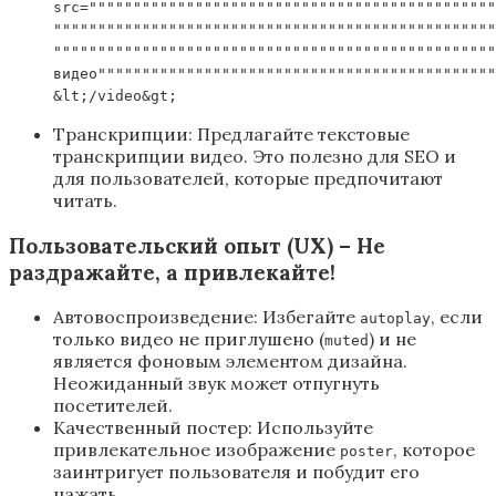
src=""""""""""""""""""""""""""""""""""""""""""""""
""""""""""""""""""""""""""""""""""""""""""""""""""
""""""""""""""""""""""""""""""""""""""""""""""""""
видео"""""""""""""""""""""""""""""""""""""""""""""
&lt;/video&gt;
Транскрипции: Предлагайте текстовые
транскрипции видео. Это полезно для SEO и
для пользователей, которые предпочитают
читать.
Пользовательский опыт (UX) – Не
раздражайте, а привлекайте!
Автовоспроизведение: Избегайте
, если
autoplay
только видео не приглушено (
) и не
muted
является фоновым элементом дизайна.
Неожиданный звук может отпугнуть
посетителей.
Качественный постер: Используйте
привлекательное изображение
, которое
poster
заинтригует пользователя и побудит его
нажать