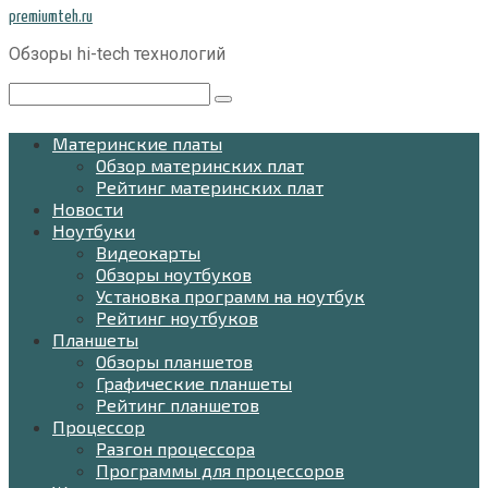
Перейти
premiumteh.ru
к
Обзоры hi-tech технологий
контенту
Поиск:
Материнские платы
Обзор материнских плат
Рейтинг материнских плат
Новости
Ноутбуки
Видеокарты
Обзоры ноутбуков
Установка программ на ноутбук
Рейтинг ноутбуков
Планшеты
Обзоры планшетов
Графические планшеты
Рейтинг планшетов
Процессор
Разгон процессора
Программы для процессоров