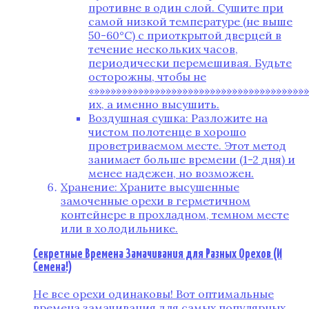
противне в один слой. Сушите при
самой низкой температуре (не выше
50-60°C) с приоткрытой дверцей в
течение нескольких часов,
периодически перемешивая. Будьте
осторожны, чтобы не
«»»»»»»»»»»»»»»»»»»»»»»»»»»»»»»»»»»»»»»
их, а именно высушить.
Воздушная сушка: Разложите на
чистом полотенце в хорошо
проветриваемом месте. Этот метод
занимает больше времени (1-2 дня) и
менее надежен, но возможен.
Хранение: Храните высушенные
замоченные орехи в герметичном
контейнере в прохладном, темном месте
или в холодильнике.
Секретные Времена Замачивания для Разных Орехов (И
Семена!)
Не все орехи одинаковы! Вот оптимальные
времена замачивания для самых популярных