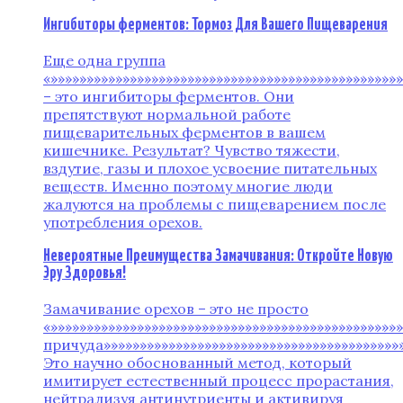
Ингибиторы ферментов: Тормоз Для Вашего Пищеварения
Еще одна группа
«»»»»»»»»»»»»»»»»»»»»»»»»»»»»»»»»»»»»»»»»»»»»»»»»
– это ингибиторы ферментов. Они
препятствуют нормальной работе
пищеварительных ферментов в вашем
кишечнике. Результат? Чувство тяжести,
вздутие, газы и плохое усвоение питательных
веществ. Именно поэтому многие люди
жалуются на проблемы с пищеварением после
употребления орехов.
Невероятные Преимущества Замачивания: Откройте Новую
Эру Здоровья!
Замачивание орехов – это не просто
«»»»»»»»»»»»»»»»»»»»»»»»»»»»»»»»»»»»»»»»»»»»»»»»
причуда»»»»»»»»»»»»»»»»»»»»»»»»»»»»»»»»»»»»»»»»»»
Это научно обоснованный метод, который
имитирует естественный процесс прорастания,
нейтрализуя антинутриенты и активируя