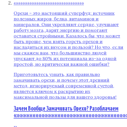
«»»»»»»»»»»»»»»»»»»»»»»»»»»»»»»
Орехи – это настоящий суперфуд: источник
полезных жиров, белка, витаминов и
минералов. Они укрепляют сердце, улучшают
работу мозга, дарят энергию и помогают
оставатся стройными. Казалось бы, что может
быть проще, чем взять горсть орехов и
насладиться их вкусом и пользой? Но что, если
мы скажем вам, что большинство людей
упускают до 80% их потенциала из-за одной
простой, но критически важной ошибки?
Приготовьтесь узнать, как правильно
замачивать орехи, и почему этот древний
метод, игнорируемый современной суетой,
является ключом к раскрытию их
максимальной пользы для вашего здоровья!
Зачем Вообще Замачивать Орехи? Разоблачаем
«»»»»»»»»»»»»»»»»»»»»»»»»»»»»»»»»»»»»