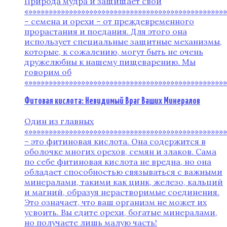
Природа мудра и защищает свои
«»»»»»»»»»»»»»»»»»»»»»»»»»»»»»»»»»»»»»»»»»»»»»»»»
– семена и орехи – от преждевременного
прорастания и поедания. Для этого она
использует специальные защитные механизмы,
которые, к сожалению, могут быть не очень
дружелюбны к нашему пищеварению. Мы
говорим об
«»»»»»»»»»»»»»»»»»»»»»»»»»»»»»»»»»»»»»»»»»»»»»»»»
Фитовая кислота: Невидимый Враг Ваших Минералов
Один из главных
«»»»»»»»»»»»»»»»»»»»»»»»»»»»»»»»»»»»»»»»»»»»»»»»»
– это фитиновая кислота. Она содержится в
оболочке многих орехов, семян и злаков. Сама
по себе фитиновая кислота не вредна, но она
обладает способностью связываться с важными
минералами, такими как цинк, железо, кальций
и магний, образуя нерастворимые соединения.
Это означает, что ваш организм не может их
усвоить. Вы едите орехи, богатые минералами,
но получаете лишь малую часть!