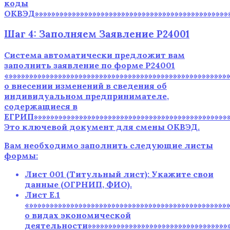
коды
ОКВЭД»»»»»»»»»»»»»»»»»»»»»»»»»»»»»»»»»»»»»»»»»»»»»»»»
Шаг 4: Заполняем Заявление Р24001
Система автоматически предложит вам
заполнить заявление по форме Р24001
«»»»»»»»»»»»»»»»»»»»»»»»»»»»»»»»»»»»»»»»»»»»»»»»»»»»»
о внесении изменений в сведения об
индивидуальном предпринимателе,
содержащиеся в
ЕГРИП»»»»»»»»»»»»»»»»»»»»»»»»»»»»»»»»»»»»»»»»»»»»»»»»
Это ключевой документ для смены ОКВЭД.
Вам необходимо заполнить следующие листы
формы:
Лист 001 (Титульный лист): Укажите свои
данные (ОГРНИП, ФИО).
Лист Е.1
«»»»»»»»»»»»»»»»»»»»»»»»»»»»»»»»»»»»»»»»»»»»»»»»
о видах экономической
деятельности»»»»»»»»»»»»»»»»»»»»»»»»»»»»»»»»»»»