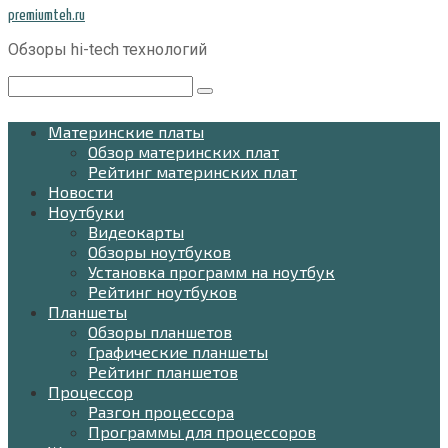
Перейти
premiumteh.ru
к
Обзоры hi-tech технологий
контенту
Поиск:
Материнские платы
Обзор материнских плат
Рейтинг материнских плат
Новости
Ноутбуки
Видеокарты
Обзоры ноутбуков
Установка программ на ноутбук
Рейтинг ноутбуков
Планшеты
Обзоры планшетов
Графические планшеты
Рейтинг планшетов
Процессор
Разгон процессора
Программы для процессоров