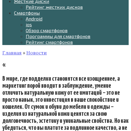
Жесткие диски
Рейтинг жестких дисков
Смартфоны
Android
ios
Обзор смартфонов
Программы для смартфонов
Рейтинг смартфонов
Главная
»
Новости
«
В мире, где подделки становятся все изощреннее, а
маркетинг порой вводит в заблуждение, умение
отличить натуральную кожу от ее имитаций – это не
просто навык, это инвестиция в ваше спокойствие и
кошелек. От сумок и обуви до мебели и одежды –
изделия из натуральной кожи ценятся за свою
долговечность, эстетику и уникальные свойства. Но как
убедиться, что вы платите за подлинное качество, а не