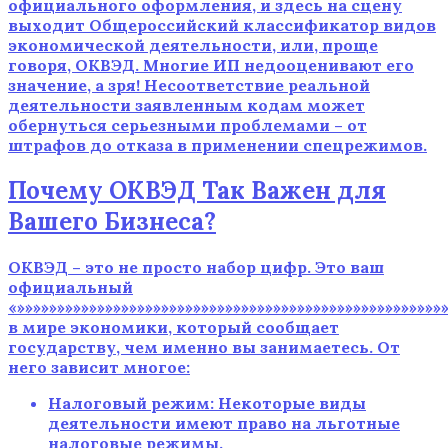
официального оформления, и здесь на сцену
выходит Общероссийский классификатор видов
экономической деятельности, или, проще
говоря, ОКВЭД. Многие ИП недооценивают его
значение, а зря! Несоответствие реальной
деятельности заявленным кодам может
обернуться серьезными проблемами – от
штрафов до отказа в применении спецрежимов.
Почему ОКВЭД Так Важен для
Вашего Бизнеса?
ОКВЭД – это не просто набор цифр. Это ваш
официальный
«»»»»»»»»»»»»»»»»»»»»»»»»»»»»»»»»»»»»»»»»»»»»»»»»»»»»»
в мире экономики, который сообщает
государству, чем именно вы занимаетесь. От
него зависит многое:
Налоговый режим: Некоторые виды
деятельности имеют право на льготные
налоговые режимы.