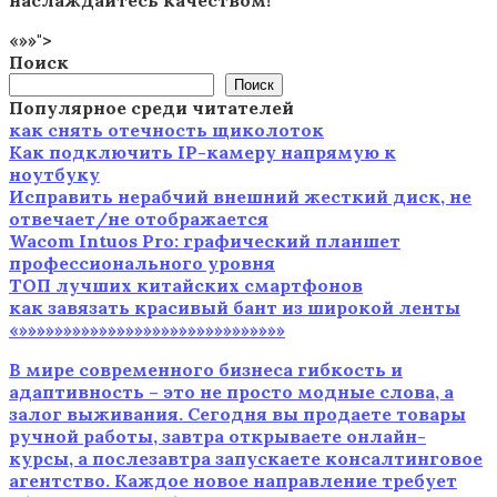
«»»">
Поиск
Поиск
Популярное среди читателей
как снять отечность щиколоток
Как подключить IP-камеру напрямую к
ноутбуку
Исправить нерабчий внешний жесткий диск, не
отвечает/не отображается
Wacom Intuos Pro: графический планшет
профессионального уровня
ТОП лучших китайских смартфонов
как завязать красивый бант из широкой ленты
«»»»»»»»»»»»»»»»»»»»»»»»»»»»»»»
В мире современного бизнеса гибкость и
адаптивность – это не просто модные слова, а
залог выживания. Сегодня вы продаете товары
ручной работы, завтра открываете онлайн-
курсы, а послезавтра запускаете консалтинговое
агентство. Каждое новое направление требует