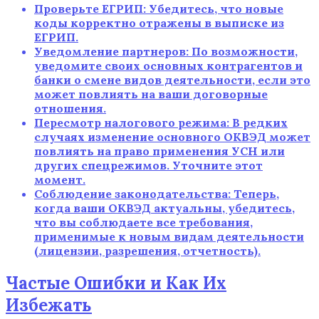
Проверьте ЕГРИП: Убедитесь, что новые
коды корректно отражены в выписке из
ЕГРИП.
Уведомление партнеров: По возможности,
уведомите своих основных контрагентов и
банки о смене видов деятельности, если это
может повлиять на ваши договорные
отношения.
Пересмотр налогового режима: В редких
случаях изменение основного ОКВЭД может
повлиять на право применения УСН или
других спецрежимов. Уточните этот
момент.
Соблюдение законодательства: Теперь,
когда ваши ОКВЭД актуальны, убедитесь,
что вы соблюдаете все требования,
применимые к новым видам деятельности
(лицензии, разрешения, отчетность).
Частые Ошибки и Как Их
Избежать