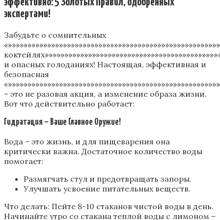
эффективно: 5 Золотых Правил, одобренных
экспертами!
Забудьте о сомнительных
«»»»»»»»»»»»»»»»»»»»»»»»»»»»»»»»»»»»»»»»»»»»»»»»»»»»»»
коктейлях»»»»»»»»»»»»»»»»»»»»»»»»»»»»»»»»»»»»»»»»»»»»
и опасных голоданиях! Настоящая, эффективная и
безопасная
«»»»»»»»»»»»»»»»»»»»»»»»»»»»»»»»»»»»»»»»»»»»»»»»»»»»»»
– это не разовая акция, а изменение образа жизни.
Вот что действительно работает:
Гидратация – Ваше Главное Оружие!
Вода – это жизнь, и для пищеварения она
критически важна. Достаточное количество воды
помогает:
Размягчать стул и предотвращать запоры.
Улучшать усвоение питательных веществ.
Что делать: Пейте 8-10 стаканов чистой воды в день.
Начинайте утро со стакана теплой воды с лимоном –