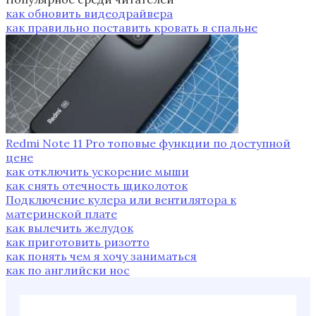
как обновить видеодрайвера
как правильно поставить кровать в спальне
Redmi Note 11 Pro топовые функции по доступной
цене
как отключить ускорение мыши
как снять отечность щиколоток
Подключение кулера или вентилятора к
материнской плате
как вылечить желудок
как приготовить ризотто
как понять чем я хочу заниматься
как по английски нос