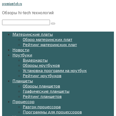
Перейти
premiumteh.ru
к
Обзоры hi-tech технологий
контенту
Поиск:
Материнские платы
Обзор материнских плат
Рейтинг материнских плат
Новости
Ноутбуки
Видеокарты
Обзоры ноутбуков
Установка программ на ноутбук
Рейтинг ноутбуков
Планшеты
Обзоры планшетов
Графические планшеты
Рейтинг планшетов
Процессор
Разгон процессора
Программы для процессоров