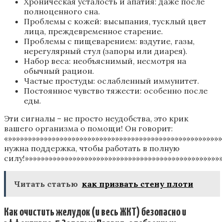
Хроническая усталость и апатия: даже после
полноценного сна.
Проблемы с кожей: высыпания, тусклый цвет
лица, преждевременное старение.
Проблемы с пищеварением: вздутие, газы,
нерегулярный стул (запоры или диарея).
Набор веса: необъяснимый, несмотря на
обычный рацион.
Частые простуды: ослабленный иммунитет.
Постоянное чувство тяжести: особенно после
еды.
Эти сигналы – не просто неудобства, это крик
вашего организма о помощи! Он говорит:
«»»»»»»»»»»»»»»»»»»»»»»»»»»»»»»»»»»»»»»»»»»»»»»»»»»»»
нужна поддержка, чтобы работать в полную
силу!»»»»»»»»»»»»»»»»»»»»»»»»»»»»»»»»»»»»»»»»»»»»»»»»»
Читать статью
как призвать стену плоти
Как очистить желудок (и весь ЖКТ) безопасно и