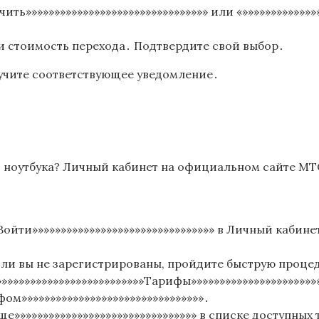
ить»»»»»»»»»»»»»»»»»»»»»»»»»»»»»»»» или «»»»»»»»»»»»»»
и стоимость перехода․ Подтвердите свой выбор․
лучите соответствующее уведомление․
и ноутбука? Личный кабинет на официальном сайте МТ
»Войти»»»»»»»»»»»»»»»»»»»»»»»»»»»»»»»» в Личный кабин
сли вы не зарегистрированы, пройдите быструю проце
»»»»»»»»»»»»»»»»»»»»»»»»Тарифы»»»»»»»»»»»»»»»»»»»»»»
фом»»»»»»»»»»»»»»»»»»»»»»»»»»»»»»»»․
ще»»»»»»»»»»»»»»»»»»»»»»»»»»»»»»»» в списке доступны