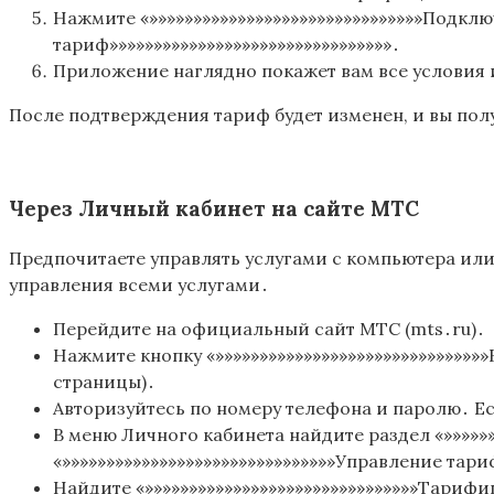
Нажмите «»»»»»»»»»»»»»»»»»»»»»»»»»»»»»»»Подключ
тариф»»»»»»»»»»»»»»»»»»»»»»»»»»»»»»»»․
Приложение наглядно покажет вам все условия 
После подтверждения тариф будет изменен, и вы по
Через Личный кабинет на сайте МТС
Предпочитаете управлять услугами с компьютера ил
управления всеми услугами․
Перейдите на официальный сайт МТС (mts․ru)․
Нажмите кнопку «»»»»»»»»»»»»»»»»»»»»»»»»»»»»»»
страницы)․
Авторизуйтесь по номеру телефона и паролю․ Е
В меню Личного кабинета найдите раздел «»»»»»»»
«»»»»»»»»»»»»»»»»»»»»»»»»»»»»»»»Управление тари
Найдите «»»»»»»»»»»»»»»»»»»»»»»»»»»»»»»»Тарифи