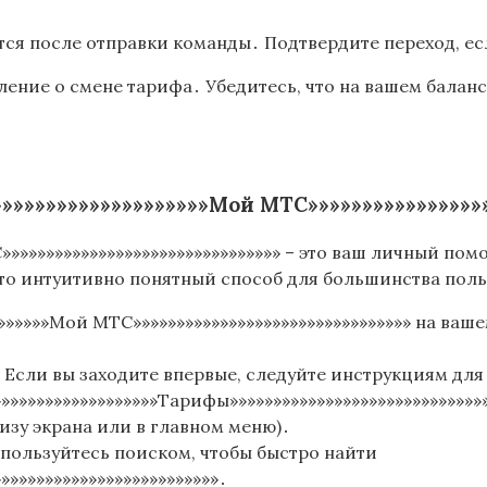
тся после отправки команды․ Подтвердите переход, ес
ление о смене тарифа․ Убедитесь, что на вашем балан
»»»»»»»»»»»»»»»»»»Мой МТС»»»»»»»»»»»»»»»»»
»»»»»»»»»»»»»»»»»»»»»»»»»»»»»»»» – это ваш личный п
Это интуитивно понятный способ для большинства пол
»»»»»Мой МТС»»»»»»»»»»»»»»»»»»»»»»»»»»»»»»»» на ваше
 Если вы заходите впервые, следуйте инструкциям дл
»»»»»»»»»»»»»»»»»»Тарифы»»»»»»»»»»»»»»»»»»»»»»»»»»»»»»
низу экрана или в главном меню)․
пользуйтесь поиском, чтобы быстро найти
»»»»»»»»»»»»»»»»»»»»»»»»»․