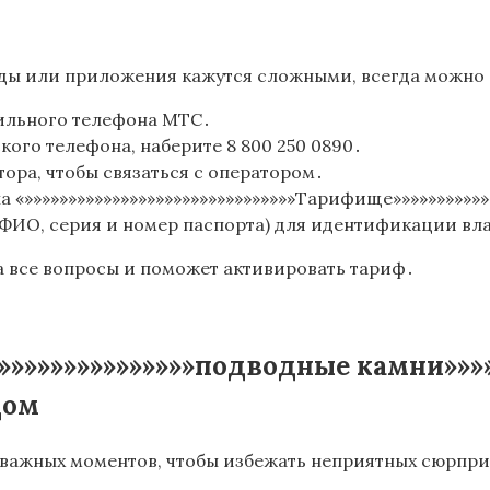
нды или приложения кажутся сложными, всегда можно 
бильного телефона МТС․
кого телефона, наберите 8 800 250 0890․
ра, чтобы связаться с оператором․
«»»»»»»»»»»»»»»»»»»»»»»»»»»»»»»»Тарифище»»»»»»»»»»»»
 (ФИО, серия и номер паспорта) для идентификации вл
на все вопросы и поможет активировать тариф․
»»»»»»»»»»»»»»подводные камни»»»»»»
дом
 важных моментов, чтобы избежать неприятных сюрпри