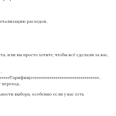
детализацию расходов․
, или вы просто хотите, чтобы всё сделали за вас,
е․
»»»»»Тарифище»»»»»»»»»»»»»»»»»»»»»»»»»»»»»»»»․
т переход․
ости выбора, особенно если у вас есть