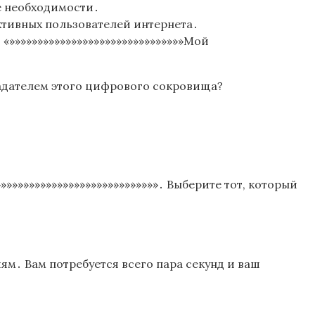
е необходимости․
ктивных пользователей интернета․
»»»»»»»»»»»»»»»»»»»»»»»»»»»»»»»Мой
бладателем этого цифрового сокровища?
»»»»»»»»»»»»»»»»»»»»»»»»»»»․ Выберите тот, который
ям․ Вам потребуется всего пара секунд и ваш