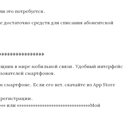
ли это потребуется․
се достаточно средств для списания абонентской
»»»»»»»»»»»»»»»
омощник в мире мобильной связи․ Удобный интерфейс
ьзователей смартфонов․
м смартфоне․ Если его нет, скачайте из App Store
я регистрации․
»» или «»»»»»»»»»»»»»»»»»»»»»»»»»»»»»»»Мой