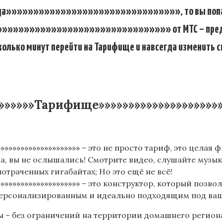
»»»»»»»»»»»»»»»»»»»»»»»»»»»»»», то вы попали по
»»»»»»»»»»»»»»»»»»»»»»»»»»» от МТС – предложен
сколько минут перейти на Тарифище и навсегда изменить 
»»»»»»»»Тарифище»»»»»»»»»»»»»»»»»»»»
»»»»»»»»»»»»»»»»»»»»» – это не просто тариф, это цела
а, вы не ослышались! Смотрите видео, слушайте музык
потраченных гигабайтах; Но это ещё не всё!
»»»»»»»»»»»»»»»»»»»»» – это конструктор, который поз
 персонализированным и идеально подходящим под ва
 – без ограничений на территории домашнего региона