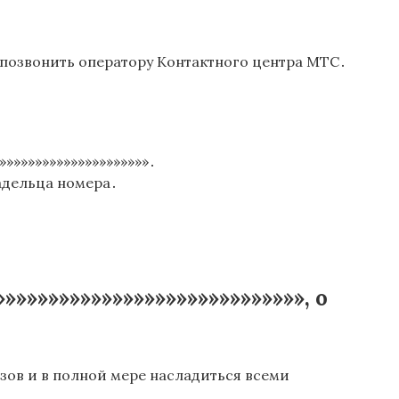
позвонить оператору Контактного центра МТС․
»»»»»»»»»»»»»»»»»»»»․
адельца номера․
»»»»»»»»»»»»»»»»»»»»»»»»»», о
зов и в полной мере насладиться всеми