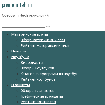
Перейти
premiumteh.ru
к
Обзоры hi-tech технологий
контенту
Поиск:
Материнские платы
Обзор материнских плат
Рейтинг материнских плат
Новости
Ноутбуки
Видеокарты
Обзоры ноутбуков
Установка программ на ноутбук
Рейтинг ноутбуков
Планшеты
Обзоры планшетов
Графические планшеты
Рейтинг планшетов