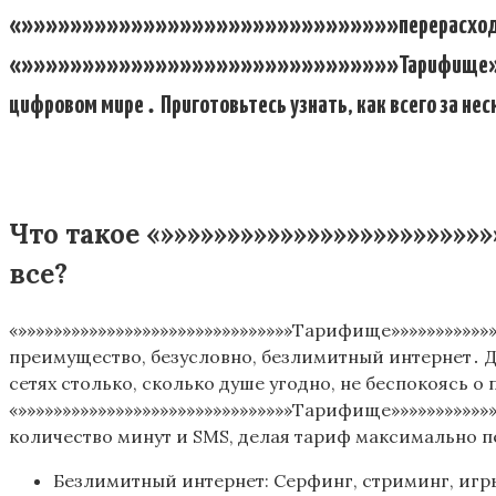
«»»»»»»»»»»»»»»»»»»»»»»»»»»»»»»»перерасхода»»
«»»»»»»»»»»»»»»»»»»»»»»»»»»»»»»»Тарифище»»»»»
цифровом мире․ Приготовьтесь узнать, как всего за не
Что такое «»»»»»»»»»»»»»»»»»»»»»»»
все?
«»»»»»»»»»»»»»»»»»»»»»»»»»»»»»»»Тарифище»»»»»»»»»»»
преимущество, безусловно, безлимитный интернет․ Д
сетях столько, сколько душе угодно, не беспокоясь о 
«»»»»»»»»»»»»»»»»»»»»»»»»»»»»»»»Тарифище»»»»»»»»»»»
количество минут и SMS, делая тариф максимально
Безлимитный интернет: Серфинг, стриминг, игры