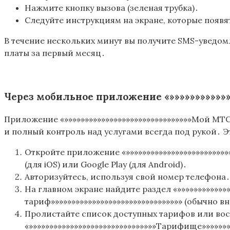
Нажмите кнопку вызова (зеленая трубка)․
Следуйте инструкциям на экране, которые появя
В течение нескольких минут вы получите SMS-уведом
платы за первый месяц․
Через мобильное приложение «»»»»»»»»»»»»»
Приложение «»»»»»»»»»»»»»»»»»»»»»»»»»»»»»»»Мой МТС
и полный контроль над услугами всегда под рукой․ 
Откройте приложение «»»»»»»»»»»»»»»»»»»»»»»»»»»
(для iOS) или Google Play (для Android)․
Авторизуйтесь, используя свой номер телефона․
На главном экране найдите раздел «»»»»»»»»»»»»»
тариф»»»»»»»»»»»»»»»»»»»»»»»»»»»»»»»» (обычно в
Пролистайте список доступных тарифов или вос
«»»»»»»»»»»»»»»»»»»»»»»»»»»»»»»»Тарифище»»»»»»»