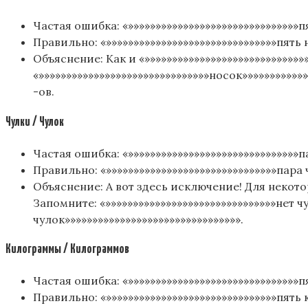
Частая ошибка: «»»»»»»»»»»»»»»»»»»»»»»»»»»»»»»»пя
Правильно: «»»»»»»»»»»»»»»»»»»»»»»»»»»»»»»»пять 
Объяснение: Как и «»»»»»»»»»»»»»»»»»»»»»»»»»»»»»
«»»»»»»»»»»»»»»»»»»»»»»»»»»»»»»»носок»»»»»»»»»»
-ов.
Чулки / Чулок
Частая ошибка: «»»»»»»»»»»»»»»»»»»»»»»»»»»»»»»»п
Правильно: «»»»»»»»»»»»»»»»»»»»»»»»»»»»»»»»пара ч
Объяснение: А вот здесь исключение! Для некото
Запомните: «»»»»»»»»»»»»»»»»»»»»»»»»»»»»»»»нет чу
чулок»»»»»»»»»»»»»»»»»»»»»»»»»»»»»»»».
Килограммы / Килограммов
Частая ошибка: «»»»»»»»»»»»»»»»»»»»»»»»»»»»»»»»п
Правильно: «»»»»»»»»»»»»»»»»»»»»»»»»»»»»»»»пять 