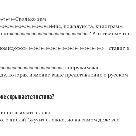
»»»»»»»Сколько вам
»»»»»»»»»»»»»»»»»»»»»»Мне, пожалуйста, килограмм
ров»»»»»»»»»»»»»»»»»»»»»»»»»»»»»»»»? В этот момент в
помидоров»»»»»»»»»»»»»»»»»»»»»»»»»»»»»»»» – ставит в
»»»»»»»»»»»»»»»»»»»»»»»»»», вооружим вас
ду, которая изменит ваше представление о русском
скрывается истина?
о использовать слово
ного числа? Звучит сложно, но на самом деле все