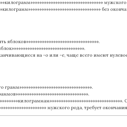
»»»килограмм»»»»»»»»»»»»»»»»»»»»»»»»»»»»»»»» мужског
»»»килограмм»»»»»»»»»»»»»»»»»»»»»»»»»»»»»»»» без окон
ять яблоков»»»»»»»»»»»»»»»»»»»»»»»»»»»»»»»».
блок»»»»»»»»»»»»»»»»»»»»»»»»»»»»»»»».
канчивающиеся на -о или -е, чаще всего имеют нулев
то грамм»»»»»»»»»»»»»»»»»»»»»»»»»»»»»»»».
раммов»»»»»»»»»»»»»»»»»»»»»»»»»»»»»»»».
»»»»»»»»килограммам»»»»»»»»»»»»»»»»»»»»»»»»»»»»»»»». 
»»»»»»»»»»»»»»»»»»»»» мужского рода, требует окончания