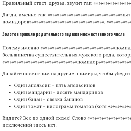
Правильный ответ, друзья, звучит так: «»»»»»»»»»»»»»»
Да-да, именно так: «»»»»»»»»»»»»»»»»»»»»»»»»»»»»»»»пя
помидоров»»»»»»»»»»»»»»»»»»»»»»»»»»»»»»»», «»»»»»»»»»
Золотое правило родительного падежа множественного числа
Почему именно «»»»»»»»»»»»»»»»»»»»»»»»»»»»»»»»помид
большинства существительных мужского рода, котор
«»»»»»»»»»»»»»»»»»»»»»»»»»»»»»»»помидор»»»»»»»»»»»»
Давайте посмотрим на другие примеры, чтобы убедит
Один апельсин – пять апельсинов
Один мандарин – десять мандаринов
Один банан – связка бананов
Один томат – килограмм томатов (хотя «»»»»»»»»»
Видите? Все по одной схеме! Слово «»»»»»»»»»»»»»»»»»
исключений здесь нет.