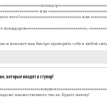
»»»»»»»»»»»»»»»»»»»»»помидор»»»»»»»»»»»»»»»»»»»»»»»»»
»»»»»»»»»»»»»»»»»»»» или «»»»»»»»»»»»»»»»»»»»»»»»»»»»»»»
ного чего?»»»»»»»»»»»»»»»»»»»»»»»»»»»»»»»» или «»»»»»»»
го помидоров»»»»»»»»»»»»»»»»»»»»»»»»»»»»»»»», «»»»»»»»»
ых и поможет вам быстро проверить себя в любой сит
ке, которые вводят в ступор!
»»»»»»»»»»»»»»»»»»»»»ловушек»»»»»»»»»»»»»»»»»»»»»»»»»
падеже множественного числа. Будьте начеку!