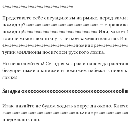
«»»»»»»»»»»»»»»»»»»»»»»»»»»»»»»
Представьте себе ситуацию: вы на рынке, перед вами 
помидор?»»»»»»»»»»»»»»»»»»»»»»»»»»»»»»»» — спрашивае
помидор!»»»»»»»»»»»»»»»»»»»»»»»»»»»»»»»» Или, может 
голове может возникнуть легкое замешательство. И вы
«»»»»»»»»»»»»»»»»»»»»»»»»»»»»»»»помидор»»»»»»»»»»»»»»
тупик миллионы носителей русского языка.
Но не волнуйтесь! Сегодня мы раз и навсегда расставим
безупречными знаниями и поможем избежать неловких
языке!
Загадка «»»»»»»»»»»»»»»»»»»»»»»»»»»»»»»»Поми
Итак, давайте не будем ходить вокруг да около. Клю
«»»»»»»»»»»»»»»»»»»»»»»»»»»»»»»»помидор»»»»»»»»»»»»
предельно ясно.