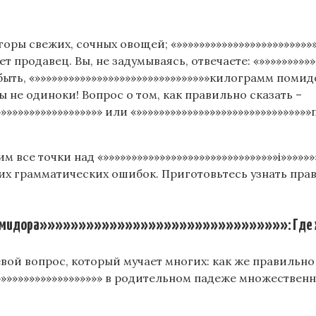
горы свежих, сочных овощей; «»»»»»»»»»»»»»»»»»»»»»»»»
т продавец. Вы, не задумываясь, отвечаете: «»»»»»»»»»
быть, «»»»»»»»»»»»»»»»»»»»»»»»»»»»»»»»килограмм помидо
 не одиноки! Вопрос о том, как правильно сказать –
»»»»»»»»»»»»»»»»»» или «»»»»»»»»»»»»»»»»»»»»»»»»»»»»»»»
 все точки над «»»»»»»»»»»»»»»»»»»»»»»»»»»»»»»»i»»»»»»
 грамматических ошибок. Приготовьтесь узнать прав
дора»»»»»»»»»»»»»»»»»»»»»»»»»»»»»»»»: Где же 
чевой вопрос, который мучает многих: как же правильн
»»»»»»»»»»»»»»»»»»»» в родительном падеже множествен