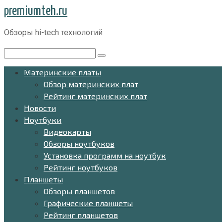
Перейти
premiumteh.ru
к
Обзоры hi-tech технологий
контенту
Поиск:
Материнские платы
Обзор материнских плат
Рейтинг материнских плат
Новости
Ноутбуки
Видеокарты
Обзоры ноутбуков
Установка программ на ноутбук
Рейтинг ноутбуков
Планшеты
Обзоры планшетов
Графические планшеты
Рейтинг планшетов