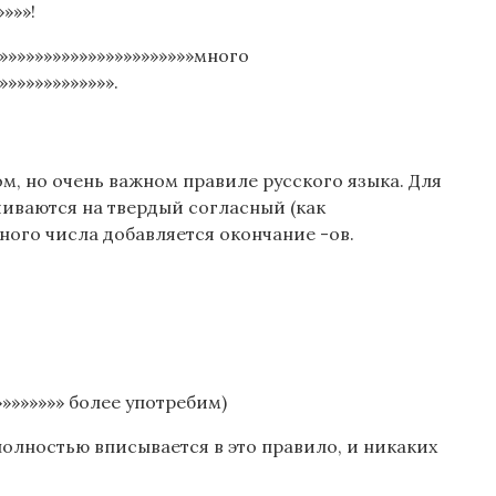
»»»!
»»»»»»»»»»»»»»»»»»»»»»»много
»»»»»»»»»»»»».
том, но очень важном правиле русского языка. Для
иваются на твердый согласный (как
нного числа добавляется окончание -ов.
»»»»»»»» более употребим)
 полностью вписывается в это правило, и никаких