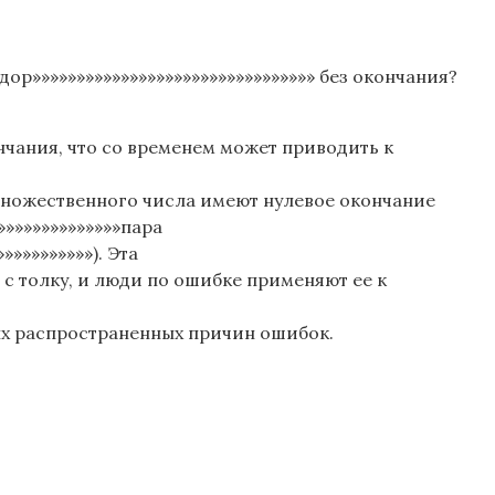
ор»»»»»»»»»»»»»»»»»»»»»»»»»»»»»»»» без окончания?
нчания, что со временем может приводить к
 множественного числа имеют нулевое окончание
»»»»»»»»»»»»»»»пара
»»»»»»»»»»). Эта
т с толку, и люди по ошибке применяют ее к
ых распространенных причин ошибок.