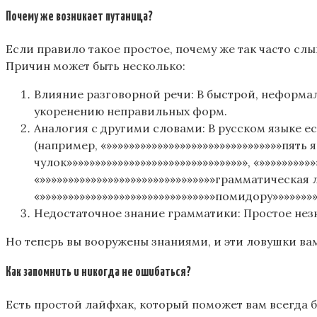
Почему же возникает путаница?
Если правило такое простое, почему же так часто слы
Причин может быть несколько:
Влияние разговорной речи: В быстрой, неформал
укоренению неправильных форм.
Аналогия с другими словами: В русском языке 
(например, «»»»»»»»»»»»»»»»»»»»»»»»»»»»»»»»пять я
чулок»»»»»»»»»»»»»»»»»»»»»»»»»»»»»»»», «»»»»»»»»»
«»»»»»»»»»»»»»»»»»»»»»»»»»»»»»»»грамматическая 
«»»»»»»»»»»»»»»»»»»»»»»»»»»»»»»»помидору»»»»»»»»
Недостаточное знание грамматики: Простое нез
Но теперь вы вооружены знаниями, и эти ловушки ва
Как запомнить и никогда не ошибаться?
Есть простой лайфхак, который поможет вам всегда 