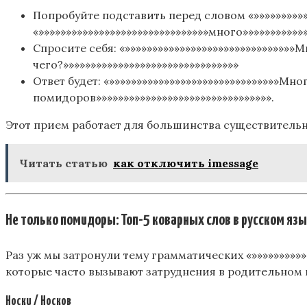
Попробуйте подставить перед словом «»»»»»»»»»»
«»»»»»»»»»»»»»»»»»»»»»»»»»»»»»»»много»»»»»»»»»»»»
Спросите себя: «»»»»»»»»»»»»»»»»»»»»»»»»»»»»»»»М
чего?»»»»»»»»»»»»»»»»»»»»»»»»»»»»»»»»
Ответ будет: «»»»»»»»»»»»»»»»»»»»»»»»»»»»»»»»Мно
помидоров»»»»»»»»»»»»»»»»»»»»»»»»»»»»»»»».
Этот прием работает для большинства существительн
Читать статью
как отключить imessage
Не только помидоры: Топ-5 коварных слов в русском язы
Раз уж мы затронули тему грамматических «»»»»»»»»»»
которые часто вызывают затруднения в родительном 
Носки / Носков