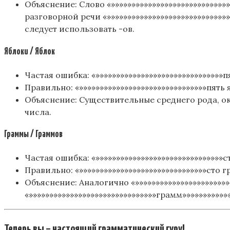
Объяснение: Слово «»»»»»»»»»»»»»»»»»»»»»»»»»»»»
разговорной речи «»»»»»»»»»»»»»»»»»»»»»»»»»»»»
следует использовать -ов.
Яблоки / Яблок
Частая ошибка: «»»»»»»»»»»»»»»»»»»»»»»»»»»»»»»»п
Правильно: «»»»»»»»»»»»»»»»»»»»»»»»»»»»»»»»пять я
Объяснение: Существительные среднего рода, о
числа.
Граммы / Граммов
Частая ошибка: «»»»»»»»»»»»»»»»»»»»»»»»»»»»»»»»с
Правильно: «»»»»»»»»»»»»»»»»»»»»»»»»»»»»»»»сто г
Объяснение: Аналогично «»»»»»»»»»»»»»»»»»»»»»»»
«»»»»»»»»»»»»»»»»»»»»»»»»»»»»»»»грамм»»»»»»»»»»»
Теперь вы – настоящий грамматический гуру!