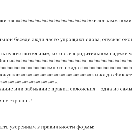
шится «»»»»»»»»»»»»»»»»»»»»»»»»»»»»»»»килограмм помид
ьной беседе люди часто упрощают слова, опуская око
есть существительные, которые в родительном падеже
блок»»»»»»»»»»»»»»»»»»»»»»»»»»»»»»»», «»»»»»»»»»»»»»»»»
»»»»»»»»»»»»»»»»»»»»»»много солдат»»»»»»»»»»»»»»»»»»»»»»
ловушка»»»»»»»»»»»»»»»»»»»»»»»»»»»»»»»» иногда сбивае
»»»»»»»»»»»»»»»»»»»»»»»».
нание или забывание правил склонения – одна из сам
м не страшны!
быть уверенным в правильности формы: