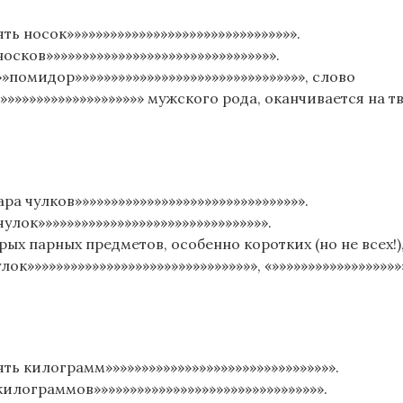
ть носок»»»»»»»»»»»»»»»»»»»»»»»»»»»»»»»».
носков»»»»»»»»»»»»»»»»»»»»»»»»»»»»»»»».
»»помидор»»»»»»»»»»»»»»»»»»»»»»»»»»»»»»»», слово
»»»»»»»»»»»»»»»»»»»»»» мужского рода, оканчивается на
ара чулков»»»»»»»»»»»»»»»»»»»»»»»»»»»»»»»».
улок»»»»»»»»»»»»»»»»»»»»»»»»»»»»»»»».
рых парных предметов, особенно коротких (но не всех!
лок»»»»»»»»»»»»»»»»»»»»»»»»»»»»»»»», «»»»»»»»»»»»»»»»»»
ять килограмм»»»»»»»»»»»»»»»»»»»»»»»»»»»»»»»».
килограммов»»»»»»»»»»»»»»»»»»»»»»»»»»»»»»»».