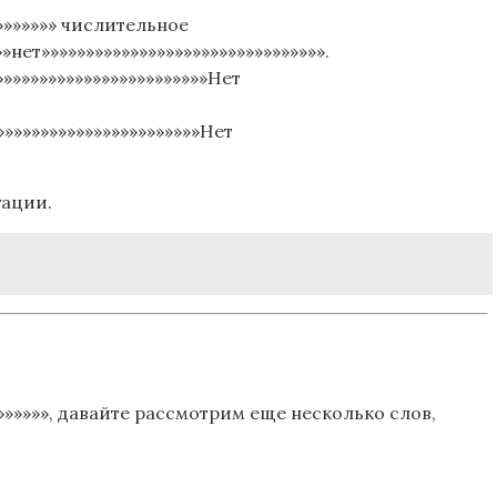
»»»»»»» числительное
»нет»»»»»»»»»»»»»»»»»»»»»»»»»»»»»»»».
»»»»»»»»»»»»»»»»»»»»»»»»Нет
»»»»»»»»»»»»»»»»»»»»»»»Нет
уации.
»»»»»»», давайте рассмотрим еще несколько слов,