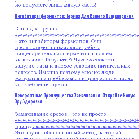
но получаете лишь малую часть!
Ингибиторы ферментов: Тормоз Для Вашего Пищеварения
Еще одна группа
«»»»»»»»»»»»»»»»»»»»»»»»»»»»»»»»»»»»»»»»»»»»»»»»»
– это ингибиторы ферментов. Они
препятствуют нормальной работе
пищеварительных ферментов в вашем
кишечнике. Результат? Чувство тяжести,
вздутие, газы и плохое усвоение питательных
веществ. Именно поэтому многие люди
жалуются на проблемы с пищеварением после
употребления орехов.
Невероятные Преимущества Замачивания: Откройте Новую
Эру Здоровья!
Замачивание орехов – это не просто
«»»»»»»»»»»»»»»»»»»»»»»»»»»»»»»»»»»»»»»»»»»»»»»»
причуда»»»»»»»»»»»»»»»»»»»»»»»»»»»»»»»»»»»»»»»»»»
Это научно обоснованный метод, который
имитирует естественный процесс прорастания,