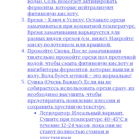
воды). Соль помогает активировать
ферменты, которые нейтрализуют
фитиновую кислоту.
Время – Ключ к Успеху: Оставьте орехи
замачиваться при комнатной температуре.
Время замачивания варьируется для
разных видов орехов (см. ниже). Накройте
миску полотенцем или крышкой.
Промойте Снова: После замачивания
тщательно промойте орехи под проточной
водой, чтобы смыть фитиновую кислоту и
ингибиторы ферментов, которые вышли в
воду. Вода будет мутной – это нормально!
Сушка (Очень Важно!): Если вы не
собираетесь использовать орехи сразу, их
необходимо высушить, чтобы
предотвратить появление плесени и
сохранить хрустящую текстуру.
Дегидратор: Идеальный вариант.
Сушите при температуре 40-45°C в
течение 12-24 часов, пока они не
станут полностью сухими и
хрустящими.