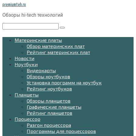
Перейти
premiumteh.ru
к
Обзоры hi-tech технологий
контенту
Поиск:
Материнские платы
Обзор материнских плат
Рейтинг материнских плат
Новости
Ноутбуки
Видеокарты
Обзоры ноутбуков
Установка программ на ноутбук
Рейтинг ноутбуков
Планшеты
Обзоры планшетов
Графические планшеты
Рейтинг планшетов
Процессор
Разгон процессора
Программы для процессоров