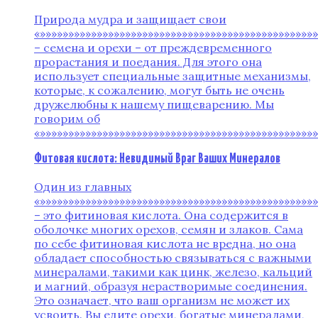
Природа мудра и защищает свои
«»»»»»»»»»»»»»»»»»»»»»»»»»»»»»»»»»»»»»»»»»»»»»»»»
– семена и орехи – от преждевременного
прорастания и поедания. Для этого она
использует специальные защитные механизмы,
которые, к сожалению, могут быть не очень
дружелюбны к нашему пищеварению. Мы
говорим об
«»»»»»»»»»»»»»»»»»»»»»»»»»»»»»»»»»»»»»»»»»»»»»»»»
Фитовая кислота: Невидимый Враг Ваших Минералов
Один из главных
«»»»»»»»»»»»»»»»»»»»»»»»»»»»»»»»»»»»»»»»»»»»»»»»»
– это фитиновая кислота. Она содержится в
оболочке многих орехов, семян и злаков. Сама
по себе фитиновая кислота не вредна, но она
обладает способностью связываться с важными
минералами, такими как цинк, железо, кальций
и магний, образуя нерастворимые соединения.
Это означает, что ваш организм не может их
усвоить. Вы едите орехи, богатые минералами,