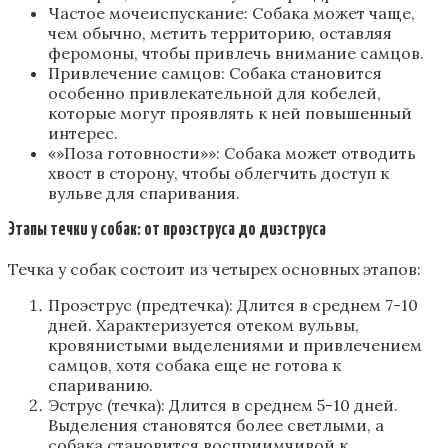
Частое мочеиспускание: Собака может чаще,
чем обычно, метить территорию, оставляя
феромоны, чтобы привлечь внимание самцов.
Привлечение самцов: Собака становится
особенно привлекательной для кобелей,
которые могут проявлять к ней повышенный
интерес.
«»Поза готовности»»: Собака может отводить
хвост в сторону, чтобы облегчить доступ к
вульве для спаривания.
Этапы течки у собак: от проэструса до диэструса
Течка у собак состоит из четырех основных этапов:
Проэструс (предтечка): Длится в среднем 7-10
дней. Характеризуется отеком вульвы,
кровянистыми выделениями и привлечением
самцов, хотя собака еще не готова к
спариванию.
Эструс (течка): Длится в среднем 5-10 дней.
Выделения становятся более светлыми, а
собака становится восприимчивой к