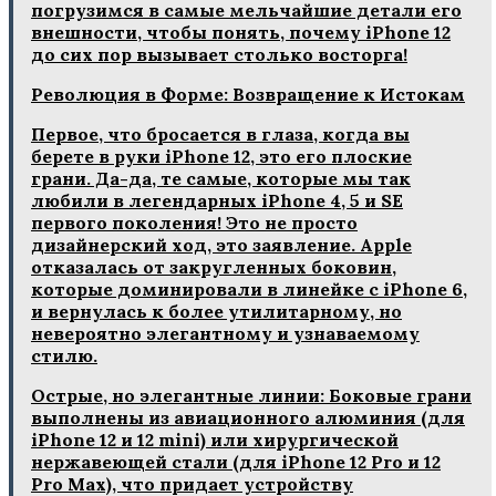
погрузимся в самые мельчайшие детали его
внешности‚ чтобы понять‚ почему iPhone 12
до сих пор вызывает столько восторга!
Революция в Форме: Возвращение к Истокам
Первое‚ что бросается в глаза‚ когда вы
берете в руки iPhone 12‚ это его плоские
грани. Да-да‚ те самые‚ которые мы так
любили в легендарных iPhone 4‚ 5 и SE
первого поколения! Это не просто
дизайнерский ход‚ это заявление. Apple
отказалась от закругленных боковин‚
которые доминировали в линейке с iPhone 6‚
и вернулась к более утилитарному‚ но
невероятно элегантному и узнаваемому
стилю.
Острые‚ но элегантные линии: Боковые грани
выполнены из авиационного алюминия (для
iPhone 12 и 12 mini) или хирургической
нержавеющей стали (для iPhone 12 Pro и 12
Pro Max)‚ что придает устройству