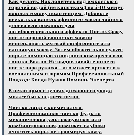
Как делать: Наклонитесь над емкостью с
горячей водой (не кипятком!) на 5-10 минут,
накрыв голову полотенцем. Добавьте
несколько капель эфирного масла чайного
дерева или ромашки для
антибактериального эффекта. После: Сразу
после паровой ванночки можно
использовать мягкий эксфолиант или
глиняную маску. Затем обязательно сузьте
поры с помощью холодного компресса или
тоника. Важно: Не выдавливайте ничего
после пара руками – это может привести к
воспалениям и шрамам.Профессиональный
Подход: Когда Нужна Помощь Эксперта
В некоторых случаях домашнего ухода
может быть недостаточно.
Чистка лица у косметолога:
Профессиональная чистка, будь то
механическая, ультразвуковая или
комбинированная, поможет глубоко
очистить поры, не травмируя кожу.