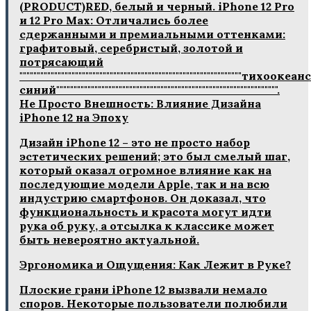
(PRODUCT)RED‚ белый и черный. iPhone 12 Pro
и 12 Pro Max: Отличались более
сдержанными и премиальными оттенками:
графитовый‚ серебристый‚ золотой и
потрясающий
""""""""""""""""""""""""""""""""""""""""""""""""""""""""""""""""тихооке
синий"""""""""""""""""""""""""""""""""""""""""""""""""""""""""""""""".
Не Просто Внешность: Влияние Дизайна
iPhone 12 на Эпоху
Дизайн iPhone 12 – это не просто набор
эстетических решений; это был смелый шаг‚
который оказал огромное влияние как на
последующие модели Apple‚ так и на всю
индустрию смартфонов. Он доказал‚ что
функциональность и красота могут идти
рука об руку‚ а отсылка к классике может
быть невероятно актуальной.
Эргономика и Ощущения: Как Лежит в Руке?
Плоские грани iPhone 12 вызвали немало
споров. Некоторые пользователи полюбили