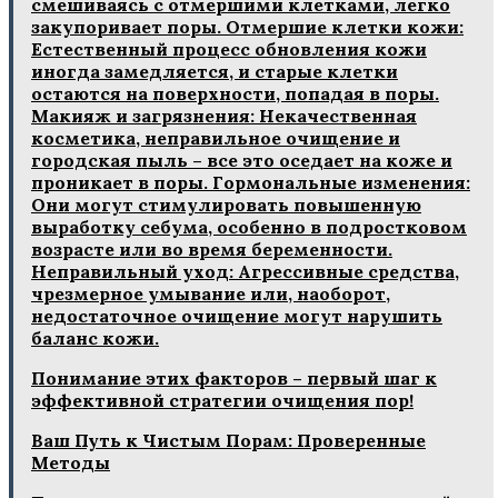
смешиваясь с отмершими клетками, легко
закупоривает поры. Отмершие клетки кожи:
Естественный процесс обновления кожи
иногда замедляется, и старые клетки
остаются на поверхности, попадая в поры.
Макияж и загрязнения: Некачественная
косметика, неправильное очищение и
городская пыль – все это оседает на коже и
проникает в поры. Гормональные изменения:
Они могут стимулировать повышенную
выработку себума, особенно в подростковом
возрасте или во время беременности.
Неправильный уход: Агрессивные средства,
чрезмерное умывание или, наоборот,
недостаточное очищение могут нарушить
баланс кожи.
Понимание этих факторов – первый шаг к
эффективной стратегии очищения пор!
Ваш Путь к Чистым Порам: Проверенные
Методы