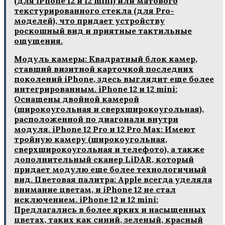
(для iPhone 12 и 12 mini) или матового
текстурированного стекла (для Pro-
моделей)‚ что придает устройству
роскошный вид и приятные тактильные
ощущения.
Модуль камеры: Квадратный блок камер‚
ставший визитной карточкой последних
поколений iPhone‚ здесь выглядит еще более
интегрированным. iPhone 12 и 12 mini:
Оснащены двойной камерой
(широкоугольная и сверхширокоугольная)‚
расположенной по диагонали внутри
модуля. iPhone 12 Pro и 12 Pro Max: Имеют
тройную камеру (широкоугольная‚
сверхширокоугольная и телефото)‚ а также
дополнительный сканер LiDAR‚ который
придает модулю еще более технологичный
вид. Цветовая палитра: Apple всегда уделяла
внимание цветам‚ и iPhone 12 не стал
исключением. iPhone 12 и 12 mini:
Предлагались в более ярких и насыщенных
цветах‚ таких как синий‚ зеленый‚ красный