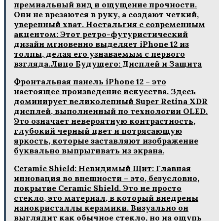
премиальный вид и ощущение прочности.
Они не врезаются в руку‚ а создают четкий‚
уверенный хват. Ностальгия с современным
акцентом: Этот ретро-футуристический
дизайн мгновенно выделяет iPhone 12 из
толпы‚ делая его узнаваемым с первого
взгляда.Лицо Будущего: Дисплей и Защита
Фронтальная панель iPhone 12 – это
настоящее произведение искусства. Здесь
доминирует великолепный Super Retina XDR
дисплей‚ выполненный по технологии OLED.
Это означает невероятную контрастность‚
глубокий черный цвет и потрясающую
яркость‚ которые заставляют изображение
буквально выпрыгивать из экрана.
Ceramic Shield: Невидимый Щит: Главная
инновация во внешности – это‚ безусловно‚
покрытие Ceramic Shield. Это не просто
стекло‚ это материал‚ в который внедрены
нанокристаллы керамики. Визуально он
выглядит как обычное стекло‚ но на ощупь