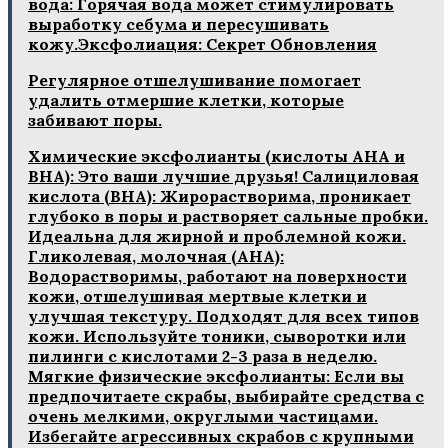
вода: Горячая вода может стимулировать
выработку себума и пересушивать
кожу.Эксфолиация: Секрет Обновления
Регулярное отшелушивание помогает
удалить отмершие клетки, которые
забивают поры.
Химические эксфолианты (кислоты AHA и
BHA): Это ваши лучшие друзья! Салициловая
кислота (BHA): Жирорастворима, проникает
глубоко в поры и растворяет сальные пробки.
Идеальна для жирной и проблемной кожи.
Гликолевая, молочная (AHA):
Водорастворимы, работают на поверхности
кожи, отшелушивая мертвые клетки и
улучшая текстуру. Подходят для всех типов
кожи. Используйте тоники, сыворотки или
пилинги с кислотами 2-3 раза в неделю.
Мягкие физические эксфолианты: Если вы
предпочитаете скрабы, выбирайте средства с
очень мелкими, округлыми частицами.
Избегайте агрессивных скрабов с крупными