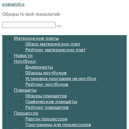
Перейти
premiumteh.ru
к
Обзоры hi-tech технологий
контенту
Поиск:
Материнские платы
Обзор материнских плат
Рейтинг материнских плат
Новости
Ноутбуки
Видеокарты
Обзоры ноутбуков
Установка программ на ноутбук
Рейтинг ноутбуков
Планшеты
Обзоры планшетов
Графические планшеты
Рейтинг планшетов
Процессор
Разгон процессора
Программы для процессоров