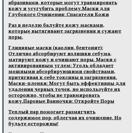
абразивами, которые могут травмировать
кожу и усугубить проблему.Маски для
Глубокого Очищения: Спасатели Кожи
Раз в неделю балуйте кожу масками,
которые вытягивают загрязнения и сужают
поры.
Глиняные маски (каолин, бентонит):
Отлично абсорбируют излишки себума,
матируют кожу и очищают поры. Маски с
активированным углем: Уголь обладает
мощными абсорбирующими свойствами,
притягивая к себе токсины и загрязнения.
Маски-пленки: Могут быть эффективны для
удаления черных точек, но используйте их
осторожно, чтобы не травмировать
кожу.Паровые Ванночки: Откройте Поры
Теплый пар помогает размягчить
содержимое пор, облегчая их очищение. Но
будьте осторожны!