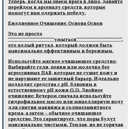
Теперь, когда мы знаем врага в лицо, давайте
перейдем к арсеналу средств, которые
помогут вам одержать победу.
Ежедневное Очищение: Основа Основ
Это не просто
""""""""""""""""""""""""""""""""умыться"""""""""""""""""""""""""""""""",
это целый ритуал, который должен быть
максимально эффективным и бережным.
Используйте мягкое очищающее средство:
Выбирайте гели, пенки или молочко без
агрессивных ПАВ, которые не сушат кожу и
не нарушают ее защитный барьер. Идеально
подходят средства с pH, близким к
естественному pH кожи (5.5). Двойное
очищение: Вечером сначала используйте
гидрофильное масло или мицеллярную воду
для снятия макияжа и солнцезащитного
крема, а затем – обычное очищающее
средство. Это гарантирует, что поры будут
максимально чистыми. Теплая, но не горячая