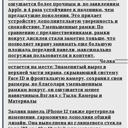
ощущается более прочным и‚ по заявлениям
Apple‚ в 4 раза устойчивее к падениям‚ чем
предыдущие поколения. Это придает
устройству дополнительную уверенность и
спокойствие. Уменьшенные рамки: По
сравнению с предшественниками‚ рамки
вокруг дисплея стали заметно тоньше‚ что
позволяет экрану занимать еще большую
площадь передней панели‚ максимально
погружая пользователя в контент.
""""""""""""""""""""""""""""""""""""""""""""""""""""""""""""""""Челка"""""""""""
остается на месте: Знаменитый вырез в
верхней части экрана‚ скрывающий систему
Face ID и фронтальную камеру‚ сохранил свои
размеры‚ но благодаря уменьшенным
рамкам вокруг‚ он ощущается менее
навязчивым.Взгляд с Тыла: Камеры и
Материалы
Задняя панель iPhone 12 также претерпела
изменения‚ гармонично дополняя общий
дизайн. Она выполнена из глянцевого стекла