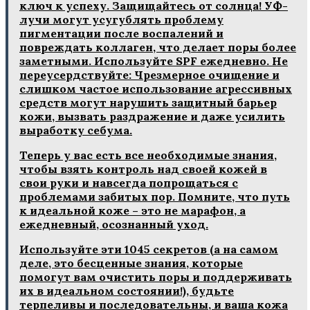
ключ к успеху. Защищайтесь от солнца! УФ-
лучи могут усугублять проблему
пигментации после воспалений и
повреждать коллаген, что делает поры более
заметными. Используйте SPF ежедневно. Не
переусердствуйте: Чрезмерное очищение и
слишком частое использование агрессивных
средств могут нарушить защитный барьер
кожи, вызвать раздражение и даже усилить
выработку себума.
Теперь у вас есть все необходимые знания,
чтобы взять контроль над своей кожей в
свои руки и навсегда попрощаться с
проблемами забитых пор. Помните, что путь
к идеальной коже – это не марафон, а
ежедневный, осознанный уход.
Используйте эти 1045 секретов (а на самом
деле, это бесценные знания, которые
помогут вам очистить поры и поддерживать
их в идеальном состоянии!), будьте
терпеливы и последовательны, и ваша кожа