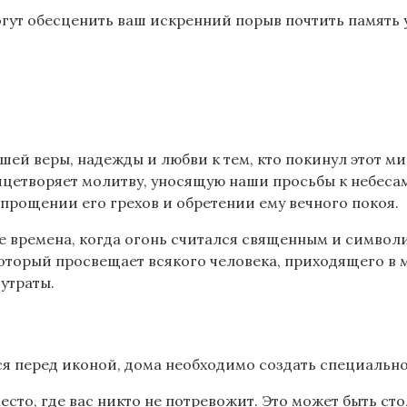
ут обесценить ваш искренний порыв почтить память у
нашей веры, надежды и любви к тем, кто покинул этот 
ицетворяет молитву, уносящую наши просьбы к небеса
рощении его грехов и обретении ему вечного покоя.
 времена, когда огонь считался священным и символи
который просвещает всякого человека, приходящего в м
утраты.
тся перед иконой, дома необходимо создать специальн
сто, где вас никто не потревожит. Это может быть сто