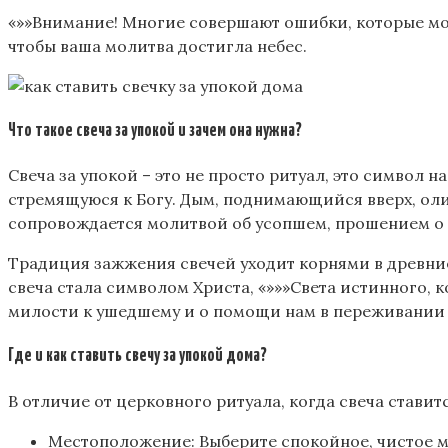
«»»Внимание! Многие совершают ошибки, которые мог
чтобы ваша молитва достигла небес.
Что такое свеча за упокой и зачем она нужна?
Свеча за упокой – это не просто ритуал, это символ 
стремящуюся к Богу. Дым, поднимающийся вверх, ол
сопровождается молитвой об усопшем, прошением о п
Традиция зажжения свечей уходит корнями в древние
свеча стала символом Христа, «»»»Света истинного, 
милости к ушедшему и о помощи нам в переживании 
Где и как ставить свечу за упокой дома?
В отличие от церковного ритуала, когда свеча стави
Местоположение: Выберите спокойное, чистое ме