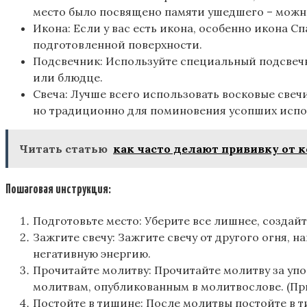
место было посвящено памяти ушедшего – можн
Икона: Если у вас есть икона, особенно икона С
подготовленной поверхности.
Подсвечник: Используйте специальный подсвечни
или блюдце.
Свеча: Лучше всего использовать восковые свеч
но традиционно для поминовения усопших испол
Читать статью
как часто делают прививку от 
Пошаговая инструкция:
Подготовьте место: Уберите все лишнее, создай
Зажгите свечу: Зажгите свечу от другого огня, н
негативную энергию.
Прочитайте молитву: Прочитайте молитву за уп
молитвам, опубликованным в молитвослове. (П
Постойте в тишине: После молитвы постойте в 