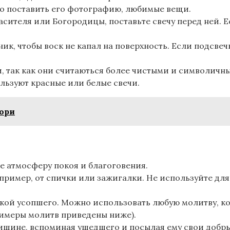
о поставить его фотографию, любимые вещи.
пасителя или Богородицы, поставьте свечу перед ней. 
к, чтобы воск не капал на поверхность. Если подсве
и, так как они считаються более чистыми и символичн
ьзуют красные или белые свечи.
кори
те атмосферу покоя и благоговения.
апример, от спички или зажигалки. Не используйте для
окой усопшего. Можно использовать любую молитву, ко
римеры молитв приведены ниже).
тишине, вспоминая ушедшего и посылая ему свои добр