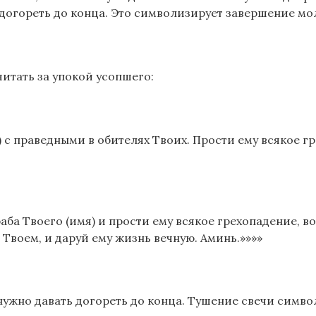
й догореть до конца. Это символизирует завершение мо
итать за упокой усопшего:
 с праведными в обителях Твоих. Прости ему всякое гр
а Твоего (имя) и прости ему всякое грехопадение, во
 Твоем, и даруй ему жизнь вечную. Аминь.»»»»
 нужно давать догореть до конца. Тушение свечи симв