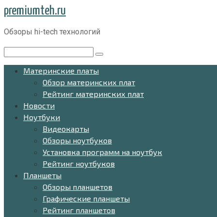
Перейти
premiumteh.ru
к
Обзоры hi-tech технологий
контенту
Поиск:
Материнские платы
Обзор материнских плат
Рейтинг материнских плат
Новости
Ноутбуки
Видеокарты
Обзоры ноутбуков
Установка программ на ноутбук
Рейтинг ноутбуков
Планшеты
Обзоры планшетов
Графические планшеты
Рейтинг планшетов