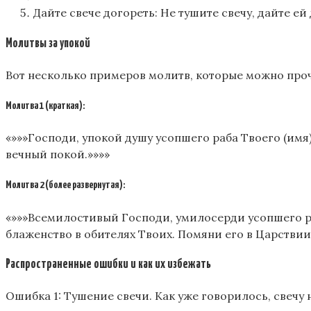
Дайте свече догореть: Не тушите свечу, дайте е
Молитвы за упокой
Вот несколько примеров молитв, которые можно проч
Молитва 1 (краткая):
«»»»Господи, упокой душу усопшего раба Твоего (имя)
вечный покой.»»»»
Молитва 2 (более развернутая):
«»»»Всемилостивый Господи, умилосерди усопшего раб
блаженство в обителях Твоих. Помяни его в Царствии
Распространенные ошибки и как их избежать
Ошибка 1: Тушение свечи. Как уже говорилось, свечу