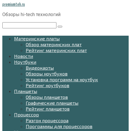
Перейти
premiumteh.ru
к
Обзоры hi-tech технологий
контенту
Поиск:
Материнские платы
Обзор материнских плат
Рейтинг материнских плат
Новости
Ноутбуки
Видеокарты
Обзоры ноутбуков
Установка программ на ноутбук
Рейтинг ноутбуков
Планшеты
Обзоры планшетов
Графические планшеты
Рейтинг планшетов
Процессор
Разгон процессора
Программы для процессоров