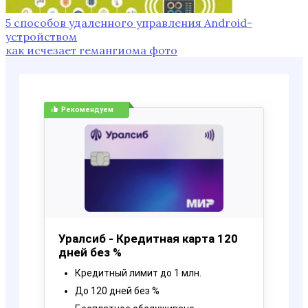
5 способов удаленного управления Android-
устройством
как исчезает гемангиома фото