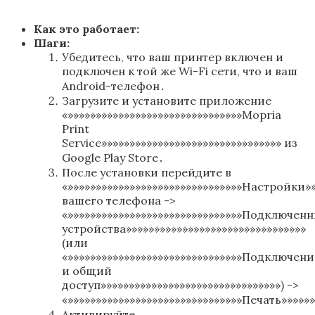
Как это работает:
Шаги:
Убедитесь, что ваш принтер включен и
подключен к той же Wi-Fi сети, что и ваш
Android-телефон․
Загрузите и установите приложение
«»»»»»»»»»»»»»»»»»»»»»»»»»»»»»»»Mopria
Print
Service»»»»»»»»»»»»»»»»»»»»»»»»»»»»»»»» из
Google Play Store․
После установки перейдите в
«»»»»»»»»»»»»»»»»»»»»»»»»»»»»»»»Настройки»»
вашего телефона ->
«»»»»»»»»»»»»»»»»»»»»»»»»»»»»»»»Подключен
устройства»»»»»»»»»»»»»»»»»»»»»»»»»»»»»»»»
(или
«»»»»»»»»»»»»»»»»»»»»»»»»»»»»»»»Подключени
и общий
доступ»»»»»»»»»»»»»»»»»»»»»»»»»»»»»»»») ->
«»»»»»»»»»»»»»»»»»»»»»»»»»»»»»»»Печать»»»»»»
Активируйте