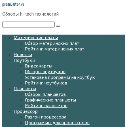
Перейти
premiumteh.ru
к
Обзоры hi-tech технологий
контенту
Поиск:
Материнские платы
Обзор материнских плат
Рейтинг материнских плат
Новости
Ноутбуки
Видеокарты
Обзоры ноутбуков
Установка программ на ноутбук
Рейтинг ноутбуков
Планшеты
Обзоры планшетов
Графические планшеты
Рейтинг планшетов
Процессор
Разгон процессора
Программы для процессоров