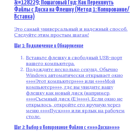
&#128229; Пошаговый Гид: Как Перекинуть
Файлы с Диска на Флешку (Метод 1: Копирование/
Вставка)
Это самый универсальный и надежный способ.
Следуйте этим простым шагам!
Шаг 1: Подключение и Обнаружение
Вставьте флешку в свободный USB-порт
вашего компьютера.
Подождите несколько секунд. Обычно
Windows автоматически открывает окно
«»»»Этот компьютер»»»» или «»»»Мой
компьютер»»»», где вы увидите вашу
флешку как новый диск (например,
«»»»Съемный диск (E:)»»»»). Если окно не
открылось, откройте его вручную через
меню «»»»Пуск»»»» или ярлык на рабочем
столе.
Шаг 2: Выбор и Копирование Файлов с «»»»Диска»»»»