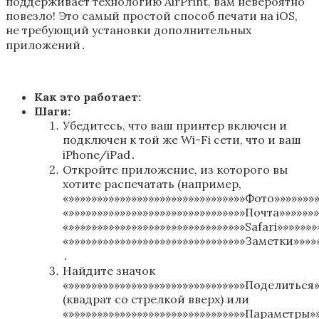
поддерживает технологию AirPrint, вам невероятно
повезло! Это самый простой способ печати на iOS,
не требующий установки дополнительных
приложений․
Как это работает:
Шаги:
Убедитесь, что ваш принтер включен и
подключен к той же Wi-Fi сети, что и ваш
iPhone/iPad․
Откройте приложение, из которого вы
хотите распечатать (например,
«»»»»»»»»»»»»»»»»»»»»»»»»»»»»»»»Фото»»»»»»»»
«»»»»»»»»»»»»»»»»»»»»»»»»»»»»»»»Почта»»»»»»»
«»»»»»»»»»»»»»»»»»»»»»»»»»»»»»»»Safari»»»»»»»
«»»»»»»»»»»»»»»»»»»»»»»»»»»»»»»»Заметки»»»»»
․
Найдите значок
«»»»»»»»»»»»»»»»»»»»»»»»»»»»»»»»Поделиться»
(квадрат со стрелкой вверх) или
«»»»»»»»»»»»»»»»»»»»»»»»»»»»»»»»Параметры»»