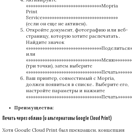
«»»»»»»»»»»»»»»»»»»»»»»»»»»»»»»»Mopria
Print
Service»»»»»»»»»»»»»»»»»»»»»»»»»»»»»»»»
(если он еще не активен)․
Откройте документ, фотографию или веб-
страницу, которую хотите распечатать․
Найдите значок
«»»»»»»»»»»»»»»»»»»»»»»»»»»»»»»»Поделиться»
или
«»»»»»»»»»»»»»»»»»»»»»»»»»»»»»»»Меню»»»»»»»
(три точки), затем выберите
«»»»»»»»»»»»»»»»»»»»»»»»»»»»»»»»Печать»»»»»»
Ваш принтер, совместимый с Mopria,
должен появиться в списке․ Выберите его,
настройте параметры и нажмите
«»»»»»»»»»»»»»»»»»»»»»»»»»»»»»»»Печать»»»»»»
Преимущества:
Печать через облако (и альтернативы Google Cloud Print)
Хотя Google Cloud Print был прекращен, концепция