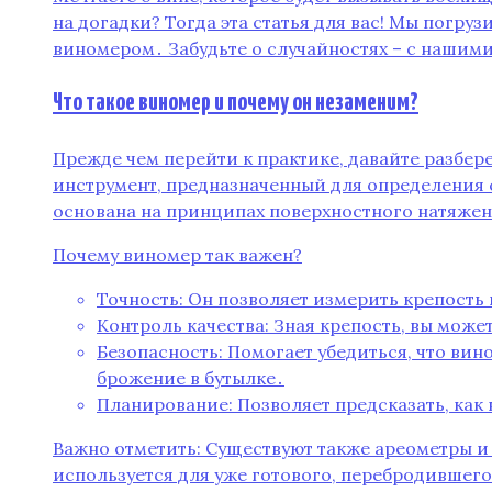
на догадки? Тогда эта статья для вас! Мы пог
виномером․ Забудьте о случайностях – с нашим
Что такое виномер и почему он незаменим?
Прежде чем перейти к практике, давайте разбер
инструмент, предназначенный для определения с
основана на принципах поверхностного натяжен
Почему виномер так важен?
Точность: Он позволяет измерить крепость
Контроль качества: Зная крепость, вы мож
Безопасность: Помогает убедиться, что ви
брожение в бутылке․
Планирование: Позволяет предсказать, как 
Важно отметить: Существуют также ареометры и
используется для уже готового, перебродившего