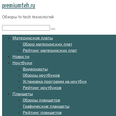
Перейти
premiumteh.ru
к
Обзоры hi-tech технологий
контенту
Поиск:
Материнские платы
Обзор материнских плат
Рейтинг материнских плат
Новости
Ноутбуки
Видеокарты
Обзоры ноутбуков
Установка программ на ноутбук
Рейтинг ноутбуков
Планшеты
Обзоры планшетов
Графические планшеты
Рейтинг планшетов