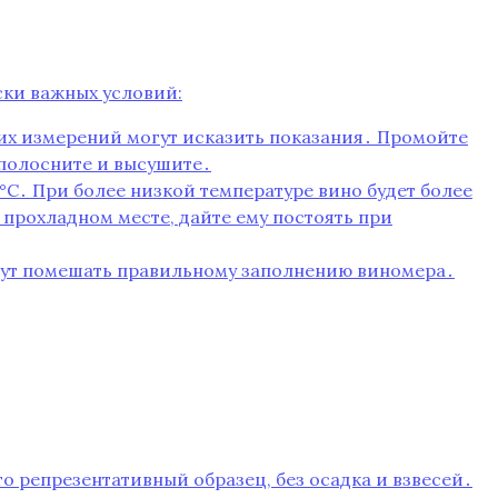
ски важных условий:
их измерений могут исказить показания․ Промойте
ополосните и высушите․
°C․ При более низкой температуре вино будет более
 прохладном месте, дайте ему постоять при
могут помешать правильному заполнению виномера․
то репрезентативный образец, без осадка и взвесей․