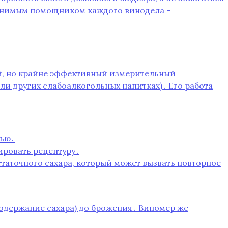
аменимым помощником каждого винодела –
той, но крайне эффективный измерительный
ли других слабоалкогольных напитках)․ Его работа
тью․
ировать рецептуру․
статочного сахара, который может вызвать повторное
содержание сахара) до брожения․ Виномер же