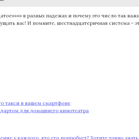
цатое»»»» в разных падежах и почему это число так ва
ущать вас! И помните, шестнадцатеричная система – 
го такси в вашем смартфоне
ндартом для домашнего кинотеатра
ение у каждого, кто его попробует? Хотите точно знат