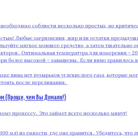
 необходимо соблюсти несколько простых, но критиче
истым! Любые загрязнения, жир или остатки предыдущ
льзуйте мягкое моющее средство, а затем тщательно 
акторов․ Оптимальная температура для измерения – 20
при более высокой – завышены․ Если вино хранилось в
разце вина нет пузырьков углекислого газа, которые 
стоять после переливания․
ом (Проще, чем Вы Думали!)
амому процессу․ Это займет всего несколько минут!
00 мл) из емкости, где оно хранится․ Убедитесь, что э