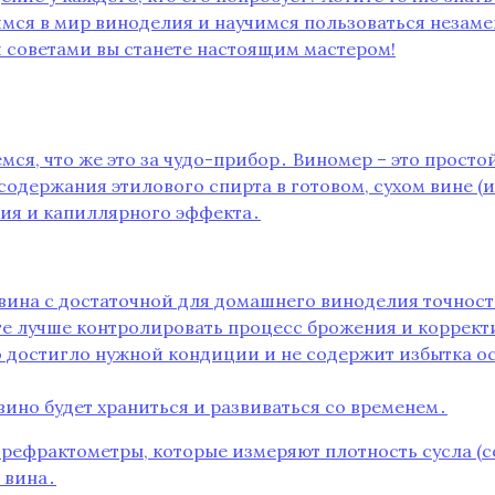
рузимся в мир виноделия и научимся пользоваться нез
и советами вы станете настоящим мастером!
емся, что же это за чудо-прибор․ Виномер – это прос
одержания этилового спирта в готовом, сухом вине (и
ия и капиллярного эффекта․
 вина с достаточной для домашнего виноделия точнос
ете лучше контролировать процесс брожения и коррект
но достигло нужной кондиции и не содержит избытка о
вино будет храниться и развиваться со временем․
 рефрактометры, которые измеряют плотность сусла (
 вина․