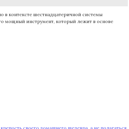
жно в контексте шестнадцатеричной системы
это мощный инструмент, который лежит в основе
ь крепость своего домашнего шедевра, а не полагаться