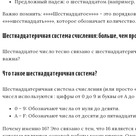
Предложный падеж: о шестнадцатом (например, 
Важно помнить: «»»»Шестнадцатое»»»» – это порядко
«»»»шестнадцать»»»», которое обозначает количество
Шестнадцатеричная система счисления: больше, чем пр
Шестнадцатое число тесно связано с шестнадцатерич
важна?
Что такое шестнадцатеричная система?
Шестнадцатеричная система счисления (или просто «»
чисел используются : цифры от 0 до 9 и буквы от A до 
0 – 9: Обозначают числа от нуля до девяти.
A – F: Обозначают числа от десяти до пятнадцати
Почему именно 16? Это связано с тем, что 16 является
которые являются основой работы компьютеров. Одн