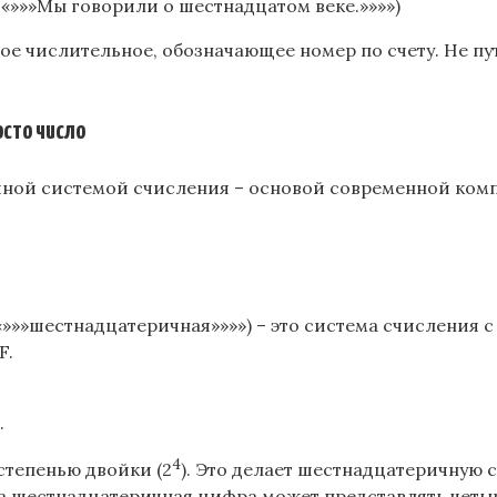
«»»»Мы говорили о шестнадцатом веке.»»»»)
вое числительное, обозначающее номер по счету. Не п
.
осто число
ной системой счисления – основой современной компью
»»шестнадцатеричная»»»») – это система счисления с 
F.
.
4
 степенью двойки (2
). Это делает шестнадцатеричную 
а шестнадцатеричная цифра может представлять четы