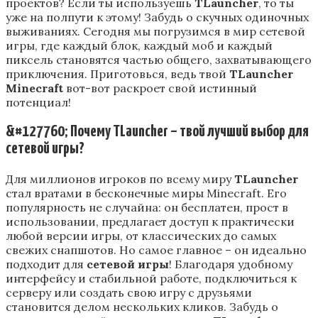
проектов? Если ты используешь
TLauncher
, то ты
уже на полпути к этому! Забудь о скучных одиночных
выживаниях. Сегодня мы погрузимся в мир сетевой
игры, где каждый блок, каждый моб и каждый
пиксель становятся частью общего, захватывающего
приключения. Приготовься, ведь твой
TLauncher
Minecraft
вот-вот раскроет свой истинный
потенциал!
&#127760; Почему
TLauncher
– твой лучший выбор для
сетевой игры?
Для миллионов игроков по всему миру
TLauncher
стал вратами в бесконечные миры Minecraft. Его
популярность не случайна: он бесплатен, прост в
использовании, предлагает доступ к практически
любой версии игры, от классических до самых
свежих снапшотов. Но самое главное – он идеально
подходит для
сетевой игры
! Благодаря удобному
интерфейсу и стабильной работе, подключиться к
серверу или создать свою игру с друзьями
становится делом нескольких кликов. Забудь о