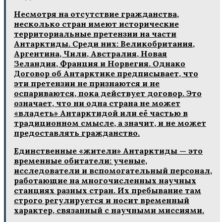
Несмотря на отсутствие гражданства,
несколько стран имеют исторические
территориальные претензии на части
Антарктиды. Среди них: Великобритания,
Аргентина, Чили, Австралия, Новая
Зеландия, Франция и Норвегия. Однако
Договор об Антарктике предписывает, что
эти претензии не признаются и не
оспариваются, пока действует договор. Это
означает, что ни одна страна не может
«владеть» Антарктидой или её частью в
традиционном смысле, а значит, и не может
предоставлять гражданство.
Единственные «жители» Антарктиды — это
временные обитатели: ученые,
исследователи и вспомогательный персонал,
работающие на многочисленных научных
станциях разных стран. Их пребывание там
строго регулируется и носит временный
характер, связанный с научными миссиями.