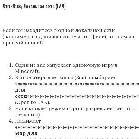
&#128100; Локальная сеть (LAN)
Если вы находитесь в одной локальной сети
(например, в одной квартире или офисе), это самый
простой способ:
Один из вас запускает одиночную игру в
Minecraft.
В игре открывает меню (Esc) и выбирает
«»»»»»»»»»»»»»»»»»»»»»»»»»»»»»»»»»»»»»»»»»»»»»»»
для
сети»»»»»»»»»»»»»»»»»»»»»»»»»»»»»»»»»»»»»»»»»»»»»
(Open to LAN).
Настраивает режим игры и разрешает читы (по
желанию).
Нажимает
«»»»»»»»»»»»»»»»»»»»»»»»»»»»»»»»»»»»»»»»»»»»»»»»
мир для