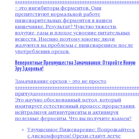
«»»»»»»»»»»»»»»»»»»»»»»»»»»»»»»»»»»»»»»»»»»»»»»»»
– это ингибиторы ферментов. Они
препятствуют нормальной работе
пищеварительных ферментов в вашем
кишечнике. Результат? Чувство тяжести,
вздутие, газы и плохое усвоение питательных
веществ. Именно поэтому многие люди
жалуются на проблемы с пищеварением после
употребления орехов.
Невероятные Преимущества Замачивания: Откройте Новую
Эру Здоровья!
Замачивание орехов – это не просто
«»»»»»»»»»»»»»»»»»»»»»»»»»»»»»»»»»»»»»»»»»»»»»»»
причуда»»»»»»»»»»»»»»»»»»»»»»»»»»»»»»»»»»»»»»»»»»
Это научно обоснованный метод, который
имитирует естественный процесс прорастания,
нейтрализуя антинутриенты и активируя
полезные ферменты. Что вы получите взамен?
Улучшенное Пищеварение: Попрощайтесь
с дискомфортом! Орехи станут легче