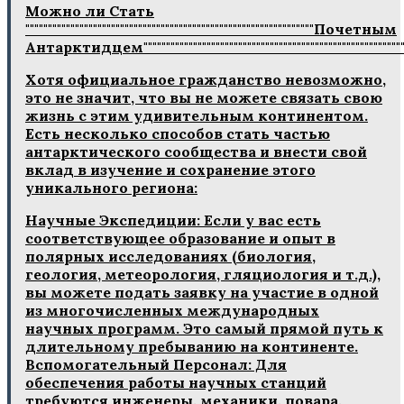
Можно ли Стать
""""""""""""""""""""""""""""""""""""""""""""""""""""""""""""""""Почетным
Антарктидцем""""""""""""""""""""""""""""""""""""""""""""""""""""""""""
Хотя официальное гражданство невозможно,
это не значит, что вы не можете связать свою
жизнь с этим удивительным континентом.
Есть несколько способов стать частью
антарктического сообщества и внести свой
вклад в изучение и сохранение этого
уникального региона:
Научные Экспедиции: Если у вас есть
соответствующее образование и опыт в
полярных исследованиях (биология,
геология, метеорология, гляциология и т.д.),
вы можете подать заявку на участие в одной
из многочисленных международных
научных программ. Это самый прямой путь к
длительному пребыванию на континенте.
Вспомогательный Персонал: Для
обеспечения работы научных станций
требуются инженеры, механики, повара,