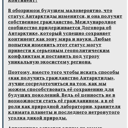
Континент?
В обозримом будущем маловероятно, что
статус Антарктиды изменится, и она получит
собственное гражданство. Международное
сообщество придерживается Договора об
Антарктике, который успешно сохраняет
континент как зону мира и науки. Любые
попытки изменить этот статус могут
привести к серьезным геополитическим
конфликтам и поставить под угрозу
уникальную экосистему региона.
Поэтому, вместо того чтобы искать способы
«как получить гражданство Антарктиды»,
лучше сосредоточиться на том, как мы
можем способствовать её сохранению для
будущих поколений. Ведь её ценность не в
возможности стать её гражданином, а в её
роли как природной лаборатории, хранителя
климата планеты и последнего нетронутого
уголка дикой природы.