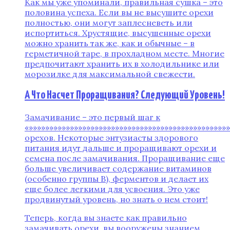
Как мы уже упоминали, правильная сушка – это
половина успеха. Если вы не высушите орехи
полностью, они могут заплесневеть или
испортиться. Хрустящие, высушенные орехи
можно хранить так же, как и обычные – в
герметичной таре, в прохладном месте. Многие
предпочитают хранить их в холодильнике или
морозилке для максимальной свежести.
А Что Насчет Проращивания? Следующий Уровень!
Замачивание – это первый шаг к
«»»»»»»»»»»»»»»»»»»»»»»»»»»»»»»»»»»»»»»»»»»»»»»»»
орехов. Некоторые энтузиасты здорового
питания идут дальше и проращивают орехи и
семена после замачивания. Проращивание еще
больше увеличивает содержание витаминов
(особенно группы В), ферментов и делает их
еще более легкими для усвоения. Это уже
продвинутый уровень, но знать о нем стоит!
Теперь, когда вы знаете как правильно
замачивать орехи, вы вооружены знанием,