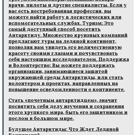
врачи, пилоты и другие специалисты. Если у
вас есть востребованная профессия, вы
можете найти работу в логистических или
вспомогательных службах. Туризм: Это
самый доступный способ посетить
Антарктиду. Множество круизных компаний
предлагают туры на ледяной континент,
позволяя вам увидеть его величественную
красоту своими глазами и почувствовать
себя настоящим исследователем. Поддержка
и Волонтерство: Вы можете поддержать
организации, занимающиеся защитой
окружающей среды Антарктиды, или стать
волонтером в проектах, направленных на
повышение осведомленности о континенте.
Стать «почетным антарктидцем», значит
посвятить себя делу изучения и сохранения
этого хрупкого мира, быть его защитником и
послом в большом мире.
Будущее Антарктиды: Что Ждет Ледяной