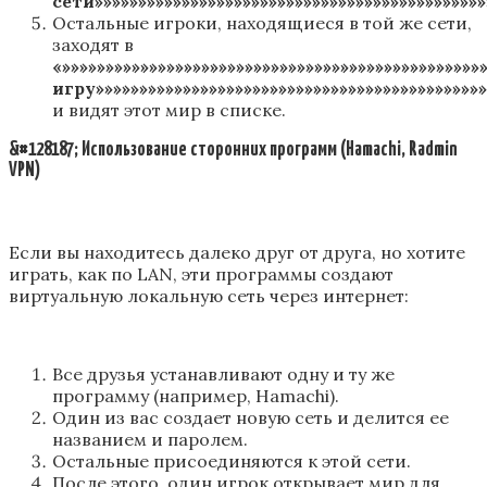
сети»»»»»»»»»»»»»»»»»»»»»»»»»»»»»»»»»»»»»»»»»»»»»
Остальные игроки, находящиеся в той же сети,
заходят в
«»»»»»»»»»»»»»»»»»»»»»»»»»»»»»»»»»»»»»»»»»»»»»»»
игру»»»»»»»»»»»»»»»»»»»»»»»»»»»»»»»»»»»»»»»»»»»»»
и видят этот мир в списке.
&#128187; Использование сторонних программ (Hamachi, Radmin
VPN)
Если вы находитесь далеко друг от друга, но хотите
играть, как по LAN, эти программы создают
виртуальную локальную сеть через интернет:
Все друзья устанавливают одну и ту же
программу (например, Hamachi).
Один из вас создает новую сеть и делится ее
названием и паролем.
Остальные присоединяются к этой сети.
После этого, один игрок открывает мир для