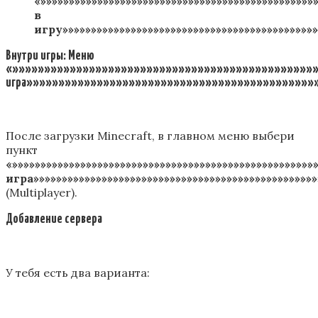
«»»»»»»»»»»»»»»»»»»»»»»»»»»»»»»»»»»»»»»»»»»»»»»»
в
игру»»»»»»»»»»»»»»»»»»»»»»»»»»»»»»»»»»»»»»»»»»»»»
Внутри игры: Меню
«»»»»»»»»»»»»»»»»»»»»»»»»»»»»»»»»»»»»»»»»»»»»»»»»
игра»»»»»»»»»»»»»»»»»»»»»»»»»»»»»»»»»»»»»»»»»»»»»
После загрузки Minecraft, в главном меню выбери
пункт
«»»»»»»»»»»»»»»»»»»»»»»»»»»»»»»»»»»»»»»»»»»»»»»»»»»»»
игра»»»»»»»»»»»»»»»»»»»»»»»»»»»»»»»»»»»»»»»»»»»»»»»»»»
(Multiplayer).
Добавление сервера
У тебя есть два варианта: