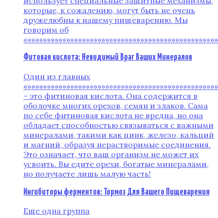
использует специальные защитные механизмы,
которые, к сожалению, могут быть не очень
дружелюбны к нашему пищеварению. Мы
говорим об
«»»»»»»»»»»»»»»»»»»»»»»»»»»»»»»»»»»»»»»»»»»»»»»»»
Фитовая кислота: Невидимый Враг Ваших Минералов
Один из главных
«»»»»»»»»»»»»»»»»»»»»»»»»»»»»»»»»»»»»»»»»»»»»»»»»
– это фитиновая кислота. Она содержится в
оболочке многих орехов, семян и злаков. Сама
по себе фитиновая кислота не вредна, но она
обладает способностью связываться с важными
минералами, такими как цинк, железо, кальций
и магний, образуя нерастворимые соединения.
Это означает, что ваш организм не может их
усвоить. Вы едите орехи, богатые минералами,
но получаете лишь малую часть!
Ингибиторы ферментов: Тормоз Для Вашего Пищеварения
Еще одна группа