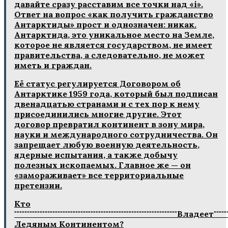
давайте сразу расставим все точки над «i».
Ответ на вопрос «как получить гражданство
Антарктиды» прост и однозначен: никак.
Антарктида, это уникальное место на Земле,
которое не является государством, не имеет
правительства, а следовательно, не может
иметь и граждан.
Её статус регулируется Договором об
Антарктике 1959 года, который был подписан
двенадцатью странами и с тех пор к нему
присоединились многие другие. Этот
договор превратил континент в зону мира,
науки и международного сотрудничества. Он
запрещает любую военную деятельность,
ядерные испытания, а также добычу
полезных ископаемых. Главное же — он
«замораживает» все территориальные
претензии.
Кто
""""""""""""""""""""""""""""""""""""""""""""""""""""""""""""""""Владеет""""""""
Ледяным Континентом?