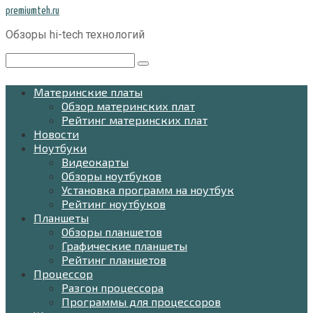
Перейти
premiumteh.ru
к
Обзоры hi-tech технологий
контенту
Поиск:
Материнские платы
Обзор материнских плат
Рейтинг материнских плат
Новости
Ноутбуки
Видеокарты
Обзоры ноутбуков
Установка программ на ноутбук
Рейтинг ноутбуков
Планшеты
Обзоры планшетов
Графические планшеты
Рейтинг планшетов
Процессор
Разгон процессора
Программы для процессоров