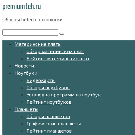
Перейти
premiumteh.ru
к
Обзоры hi-tech технологий
контенту
Поиск:
Материнские платы
Обзор материнских плат
Рейтинг материнских плат
Новости
Ноутбуки
Видеокарты
Обзоры ноутбуков
Установка программ на ноутбук
Рейтинг ноутбуков
Планшеты
Обзоры планшетов
Графические планшеты
Рейтинг планшетов