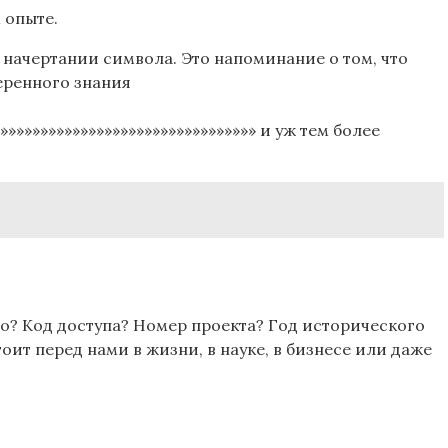
 опыте.
с о начертании символа. Это напоминание о том, что
еренного знания
ю»»»»»»»»»»»»»»»»»»»»»»»»»»»»»»»» и уж тем более
 это? Код доступа? Номер проекта? Год исторического
ит перед нами в жизни, в науке, в бизнесе или даже