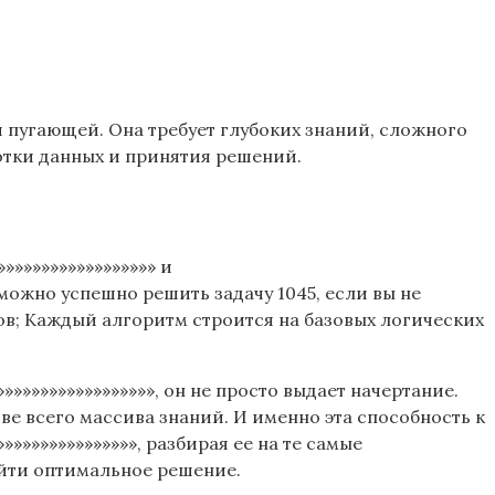
й и пугающей. Она требует глубоких знаний, сложного
отки данных и принятия решений.
»»»»»»»»»»»»»»»»» и
озможно успешно решить задачу 1045, если вы не
в; Каждый алгоритм строится на базовых логических
»»»»»»»»»»»»»»»»», он не просто выдает начертание.
е всего массива знаний. И именно эта способность к
»»»»»»»»»»»»»»», разбирая ее на те самые
найти оптимальное решение.