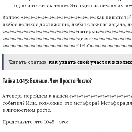
одно и то же значение. Это один из немногих п
Вопрос «»»»»»»»»»»»»»»»»»»»»»»»»»»»»»»»как пишется 5
любое великое достижение, любая сложная задача, л
«»»»»»»»»»»»»»»»»»»»»»»»»»»»»»»»пятерки»»»»»»»»»»»»»
«»»»»»»»»»»»»»»»»»»»»»»»»»»»»»»»десятку»»»»»»»»»»»»»»»
«»»»»»»»»»»»»»»»»»»»»»»»»»»»»»»»1045″»»»»»»»»»»»»»»»»»»
Читать статью
как узнать свой участок в пол
Тайна 1045: Больше, Чем Просто Число?
А теперь перейдем к нашей «»»»»»»»»»»»»»»»»»»»»»»»»»
события? Или, возможно, это метафора? Метафора для
в личностном росте.
Представьте, что 1045 – это: