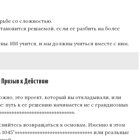
рьбе со сложностью.
» становится решаемой, если ее разбить на более
ы. ИИ учится, и мы должны учиться вместе с ним.
ризыв к Действию
зможно, это проект, который вы откладывали, или
е: путь к ее решению начинается не с грандиозных
»»»»»»»»»»»»»»»»»»»»»»»»»»»»».
тесняйтесь возвращаться к основам. Именно в этом
 1045″»»»»»»»»»»»»»»»»»»»»»»»»»»»»»»» или реальные
анной