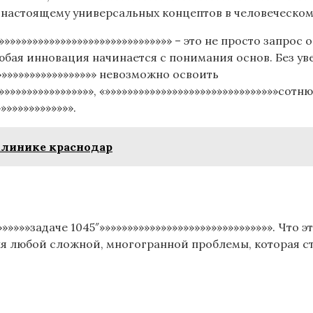
о-настоящему универсальных концептов в человеческом
″»»»»»»»»»»»»»»»»»»»»»»»»»»»»»»» – это не просто запро
юбая инновация начинается с понимания основ. Без ув
»»»»»»»»»»»»»»»»»»» невозможно освоить
»»»»»»»»»»»»»»»»», «»»»»»»»»»»»»»»»»»»»»»»»»»»»»»»»сотн
»»»»»»»»»»»»».
иклинике краснодар
»»»»»»задаче 1045″»»»»»»»»»»»»»»»»»»»»»»»»»»»»»»». Что
 любой сложной, многогранной проблемы, которая сто