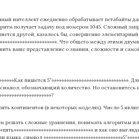
нный интеллект ежедневно обрабатывает петабайты да
ритм получает задачу под номером 1045. Сложный запр
вляется другой, казалось бы, совершенно элементарный
»»»»»»»»»»»»»»»»»»»»»»»»». Что общего между этими дву
енить ваше представление о знании, сложности и самой
»»»»»»Как пишется 5″»»»»»»»»»»»»»»»»»»»»»»»»»»»»»»». Д
, символ, обозначающий количество. Но остановитесь 
»»»»»»»»»»»»»»»»»»»»»?
в, пять континентов (в некоторых моделях). Число 5 яв
ем решать сложные уравнения, понимать алгоритмы и
»»»пять»»»»»»»»»»»»»»»»»»»»»»»»»»»»»»»» и как оно выгл
языка, символ «»»»»»»»»»»»»»»»»»»»»»»»»»»»»»»»5″»»»»»