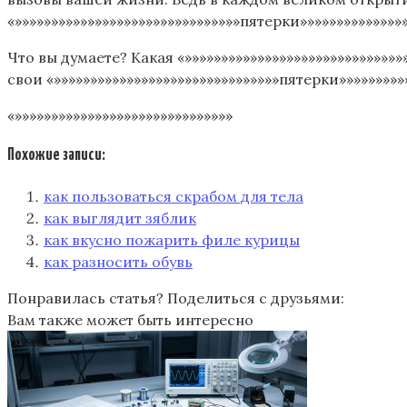
«»»»»»»»»»»»»»»»»»»»»»»»»»»»»»»»пятерки»»»»»»»»»»»»»»»
Что вы думаете? Какая «»»»»»»»»»»»»»»»»»»»»»»»»»»»»»»
свои «»»»»»»»»»»»»»»»»»»»»»»»»»»»»»»»пятерки»»»»»»»»
«»»»»»»»»»»»»»»»»»»»»»»»»»»»»»»
Похожие записи:
как пользоваться скрабом для тела
как выглядит зяблик
как вкусно пожарить филе курицы
как разносить обувь
Понравилась статья? Поделиться с друзьями:
Вам также может быть интересно