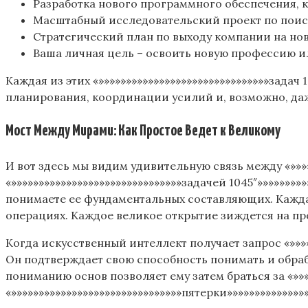
Разработка нового программного обеспечения, 
Масштабный исследовательский проект по поиск
Стратегический план по выходу компании на но
Ваша личная цель – освоить новую профессию и
Каждая из этих «»»»»»»»»»»»»»»»»»»»»»»»»»»»»»»»задач
планирования, координации усилий и, возможно, да
Мост Между Мирами: Как Простое Ведет к Великому
И вот здесь мы видим удивительную связь между «»»»»»
«»»»»»»»»»»»»»»»»»»»»»»»»»»»»»»»задачей 1045″»»»»»»»
понимаете ее фундаментальных составляющих. Каждая
операциях. Каждое великое открытие зиждется на п
Когда искусственный интеллект получает запрос «»»»»»
Он подтверждает свою способность понимать и обраб
пониманию основ позволяет ему затем браться за «»»»»»
«»»»»»»»»»»»»»»»»»»»»»»»»»»»»»»»пятерки»»»»»»»»»»»»»