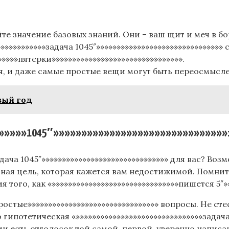
е значение базовых знаний. Они – ваш щит и меч в бо
»»»»»»»»»»»задача 1045″»»»»»»»»»»»»»»»»»»»»»»»»»»»»»»
»»»»пятерки»»»»»»»»»»»»»»»»»»»»»»»»»»»»»»»».
 и даже самые простые вещи могут быть переосмыслен
вый год
»»»»»1045″»»»»»»»»»»»»»»»»»»»»»»»»»»»»»»»: П
адача 1045″»»»»»»»»»»»»»»»»»»»»»»»»»»»»»»» для вас? Во
чная цель, которая кажется вам недостижимой. Помнит
 того, как «»»»»»»»»»»»»»»»»»»»»»»»»»»»»»»»пишется 5″»»
простые»»»»»»»»»»»»»»»»»»»»»»»»»»»»»»»» вопросы. Не с
 гипотетическая «»»»»»»»»»»»»»»»»»»»»»»»»»»»»»»»задача
и есть отголосок той самой, первой, уверенно напис