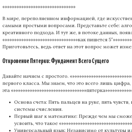
«»»»»»»»»»»»»»»»»»»»»»»»»»»»»»»
В мире, переполненном информацией, где искусстве
самыми простыми вопросами. Представьте себе: алго
креативного подхода. И тут же, в потоке данных, поя
«»»»»»»»»»»»»»»»»»»»»»»»»»»»»»»»как пишется 5″»»»»»»
Приготовьтесь, ведь ответ на этот вопрос может изм
Откровение Пятерки: Фундамент Всего Сущего
Давайте начнем с простого. «»»»»»»»»»»»»»»»»»»»»»»»»»
первого класса. Мы знаем, что это всего лишь цифра
эта «»»»»»»»»»»»»»»»»»»»»»»»»»»»»»»»пятерка»»»»»»»»»»»
Основа счета: Пять пальцев на руке, пять чувст
системы счисления.
Первый шаг к математике: Прежде чем мы смож
усвоить, что такое «»»»»»»»»»»»»»»»»»»»»»»»»»»»»
Универсальный язык: Независимо от культуры или 