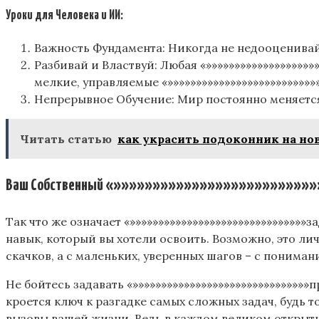
Уроки для Человека и ИИ:
Важность Фундамента: Никогда не недооценивайт
Разбивай и Властвуй: Любая «»»»»»»»»»»»»»»»»»»»»
мелкие, управляемые «»»»»»»»»»»»»»»»»»»»»»»»»»»»
Непрерывное Обучение: Мир постоянно меняется,
Читать статью
как украсить подоконник на но
Ваш Собственный «»»»»»»»»»»»»»»»»»»»»»»»»»»
Так что же означает «»»»»»»»»»»»»»»»»»»»»»»»»»»»»»»»з
навык, который вы хотели освоить. Возможно, это ли
скачков, а с маленьких, уверенных шагов – с понимания
Не бойтесь задавать «»»»»»»»»»»»»»»»»»»»»»»»»»»»»»»»
кроется ключ к разгадке самых сложных задач, будь то
вызовы вашей жизни. Ведь в каждом великом открыти