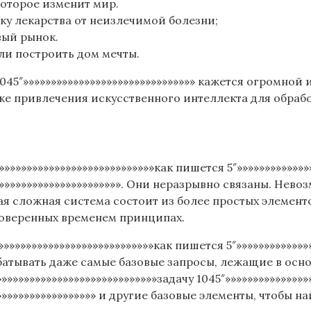
которое изменит мир.
у лекарства от неизлечимой болезни;
вый рынок.
ли построить дом мечты.
 1045″»»»»»»»»»»»»»»»»»»»»»»»»»»»»»»» кажется огромно
же привлечения искусственного интеллекта для обраб
»»»»»»»»»»»»»»»»»»»»»»»»»»как пишется 5″»»»»»»»»»»»»»»
»»»»»»»»»»»»»»»»»»»»»»»». Они неразрывно связаны. Нев
 сложная система состоит из более простых элементо
роверенных временем принципах.
»»»»»»»»»»»»»»»»»»»»»»»»»»как пишется 5″»»»»»»»»»»»»»»
атывать даже самые базовые запросы, лежащие в основ
»»»»»»»»»»»»»»»»»»»»»»»»»»задачу 1045″»»»»»»»»»»»»»»»»
»»»»»»»»»»»»»»»»»»» и другие базовые элементы, чтобы 