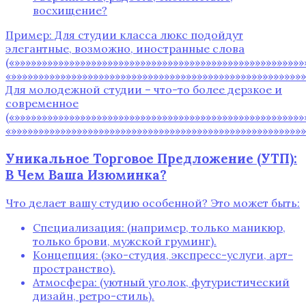
восхищение?
Пример: Для студии класса люкс подойдут
элегантные, возможно, иностранные слова
(«»»»»»»»»»»»»»»»»»»»»»»»»»»»»»»»»»»»»»»»»»»»»»»»»»»»»»
«»»»»»»»»»»»»»»»»»»»»»»»»»»»»»»»»»»»»»»»»»»»»»»»»»»»»»»
Для молодежной студии – что-то более дерзкое и
современное
(«»»»»»»»»»»»»»»»»»»»»»»»»»»»»»»»»»»»»»»»»»»»»»»»»»»»»»
«»»»»»»»»»»»»»»»»»»»»»»»»»»»»»»»»»»»»»»»»»»»»»»»»»»»»»»
Уникальное Торговое Предложение (УТП):
В Чем Ваша Изюминка?
Что делает вашу студию особенной? Это может быть:
Специализация: (например, только маникюр,
только брови, мужской груминг).
Концепция: (эко-студия, экспресс-услуги, арт-
пространство).
Атмосфера: (уютный уголок, футуристический
дизайн, ретро-стиль).