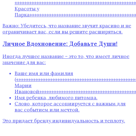
«»»»»»»»»»»»»»»»»»»»»»»»»»»»»»»»»»»»»»»»»»»»»»»»»
Красоты у
Парка»»»»»»»»»»»»»»»»»»»»»»»»»»»»»»»»»»»»»»»»»»»»
Важно: Убедитесь, что название звучит красиво и не
ограничивает вас, если вы решите расширяться.
Личное Вдохновение: Добавьте Души!
Иногда лучшее название – это то, что имеет личное
значение для вас:
Ваше имя или фамилия
(«»»»»»»»»»»»»»»»»»»»»»»»»»»»»»»»»»»»»»»»»»»»»»»»
Марии
Ивановой»»»»»»»»»»»»»»»»»»»»»»»»»»»»»»»»»»»»»»»»»
Имя ребенка, любимого питомца.
Слово, которое ассоциируется с важным для
вас событием или мечтой.
Это придает бренду индивидуальность и теплоту.