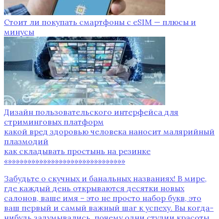
Стоит ли покупать смартфоны с eSIM — плюсы и
минусы
Дизайн пользовательского интерфейса для
стриминговых платформ
какой вред здоровью человека наносит малярийный
плазмодий
как складывать простынь на резинке
«»»»»»»»»»»»»»»»»»»»»»»»»»»»»»»
Забудьте о скучных и банальных названиях! В мире,
где каждый день открываются десятки новых
салонов, ваше имя – это не просто набор букв, это
ваш первый и самый важный шаг к успеху. Вы когда-
нибудь задумывались, почему одни студии красоты