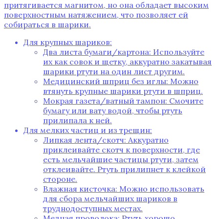
притягивается магнитом, но она обладает высоким
поверхностным натяжением, что позволяет ей
собираться в шарики.
Для крупных шариков:
Два листа бумаги/картона: Используйте
их как совок и щетку, аккуратно закатывая
шарики ртути на один лист другим.
Медицинский шприц без иглы: Можно
втянуть крупные шарики ртути в шприц.
Мокрая газета/ватный тампон: Смочите
бумагу или вату водой, чтобы ртуть
прилипала к ней.
Для мелких частиц и из трещин:
Липкая лента/скотч: Аккуратно
приклеивайте скотч к поверхности, где
есть мельчайшие частицы ртути, затем
отклеивайте. Ртуть прилипнет к клейкой
стороне.
Влажная кисточка: Можно использовать
для сбора мельчайших шариков в
труднодоступных местах.
Медная проволока: Ртуть хорошо