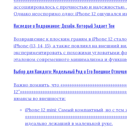
ассоциировалось с прочностью и надежностью. 
Однако неоспоримо одно: iPhone 12 ощущался и
Наследие и Подражание: Дизайн‚ Который Задает Тон
Возвращение к плоским граням в iPhone 12 стал
iPhone (13‚ 14‚ 15)‚ а также повлиял на внешний 
экспериментировать с похожими угловатыми форма
эталоном современного минимализма и функцио
Выбор для Каждого: Модельный Ряд и Его Внешние Отличия
Важно помнить‚ что «»»»»»»»»»»»»»»»»»»»»»»»»»»»»
12″»»»»»»»»»»»»»»»»»»»»»»»»»»»»»»»»»»»»»»»»»»»»
нюансы во внешности:
iPhone 12 mini: Самый компактный‚ но с тем 
«»»»»»»»»»»»»»»»»»»»»»»»»»»»»»»»»»»»»»»»»»»
идеально лежащий в маленькой руке.