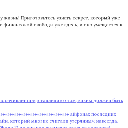
шу жизнь! Приготовьтесь узнать секрет, который уже
е финансовой свободы уже здесь, и оно умещается в
еворачивает представление о том‚ каким должен быть
»»»»»»»»»»»»»»»»»»»»»»»»»»»»»»»» айфонах последних
зайн‚ который многие считали утерянным навсегда.
hone 12 до сих пор вызывает столько восторга!