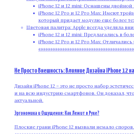
iPhone 12 и 12 mini: Оснащены двойно
iPhone 12 Pro и 12 Pro Max: Имеют тр
который придает модулю еще более те
Цветовая палитра: Apple всегда уделяла вни
iPhone 12 и 12 mini: Предлагались в б
iPhone 12 Pro и 12 Pro Max: Отличал
«»»»»»»»»»»»»»»»»»»»»»»»»»»»»»»»»»»»»»»
Не Просто Внешность: Влияние Дизайна iPhone 12 на
Дизайн iPhone 12 – это не просто набор эстетич
и на всю индустрию смартфонов. Он доказал‚ что
актуальной.
Эргономика и Ощущения: Как Лежит в Руке?
Плоские грани iPhone 12 вызвали немало споро
«»»»»»»»»»»»»»»»»»»»»»»»»»»»»»»»»»»»»»»»»»»»»»»»»