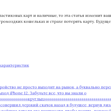
ластиковых карт и наличные, то эта статья изменит ва
ромоздких кошельках и страхе потерять карту. Будуще
характеристик
тройство не просто выходит на рынок‚ а буквально пер
д iPhone 12. Забудьте все‚ что вы знали о
»»»»»»»»»»»»»»»»круглых»»»»»»»»»»»»»»»»»»»»»»»»»»»»»»»»
н совершил дерзкий скачок назад в будущее‚ вернув ди
чайшие детали его внешности‚ чтобы понять‚ почему iP