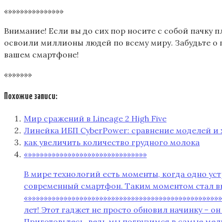
«»»»»»»»»»»»»»»
Внимание! Если вы до сих пор носите с собой пачку п
освоили миллионы людей по всему миру. Забудьте о г
вашем смартфоне!
«»»»»»»
Похожие записи:
Мир сражений в Lineage 2 High Five
Линейка ИБП CyberPower: сравнение моделей и 
как увеличить количество грудного молока
«»»»»»»»»»»»»»»»»»»»»»»»»»»»»»»
В мире технологий есть моменты‚ когда одно ус
современный смартфон. Таким моментом стал выхо
«»»»»»»»»»»»»»»»»»»»»»»»»»»»»»»»»»»»»»»»»»»»»»»»
лет! Этот гаджет не просто обновил начинку – о
Приготовьтесь‚ ведь мы погрузимся в самые мель