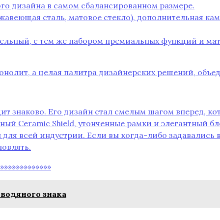
вого дизайна в самом сбалансированном размере.
ржавеющая сталь‚ матовое стекло)‚ дополнительная ка
тельный‚ с тем же набором премиальных функций и мат
 монолит‚ а целая палитра дизайнерских решений‚ об
ядит знаково. Его дизайн стал смелым шагом вперед‚ 
ный Ceramic Shield‚ утонченные рамки и элегантный бл
 для всей индустрии. Если вы когда-либо задавались во
новлять.
»»»»»»»»»»»»»
 водяного знака