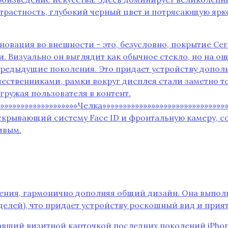
трастность‚ глубокий черный цвет и потрясающую ярк
овация во внешности – это‚ безусловно‚ покрытие Ceram
 Визуально он выглядит как обычное стекло‚ но на о
м предыдущие поколения. Это придает устройству допо
ственниками‚ рамки вокруг дисплея стали заметно то
ружая пользователя в контент.
»»»»»»»»»»»»»»»»»»»»Челка»»»»»»»»»»»»»»»»»»»»»»»»»»»»»»»
 скрывающий систему Face ID и фронтальную камеру‚ 
ивым.
ения‚ гармонично дополняя общий дизайн. Она выполнен
делей)‚ что придает устройству роскошный вид и при
авший визитной карточкой последних поколений iPhon