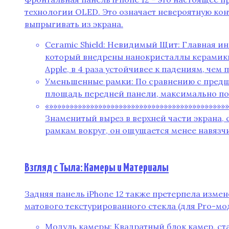
технологии OLED. Это означает невероятную кон
выпрыгивать из экрана.
Ceramic Shield: Невидимый Щит: Главная инн
который внедрены нанокристаллы керамики.
Apple‚ в 4 раза устойчивее к падениям‚ че
Уменьшенные рамки: По сравнению с предше
площадь передней панели‚ максимально пог
«»»»»»»»»»»»»»»»»»»»»»»»»»»»»»»»»»»»»»»»»»»»
Знаменитый вырез в верхней части экрана‚
рамкам вокруг‚ он ощущается менее навязч
Взгляд с Тыла: Камеры и Материалы
Задняя панель iPhone 12 также претерпела измен
матового текстурированного стекла (для Pro-мо
Модуль камеры: Квадратный блок камер‚ ст