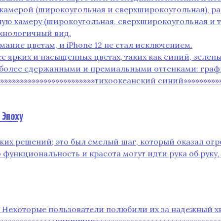
й камерой (широкоугольная и сверхширокоугольная)‚ 
ойную камеру (широкоугольная‚ сверхширокоугольная и 
хнологичный вид.
мание цветам‚ и iPhone 12 не стал исключением.
олее ярких и насыщенных цветах‚ таких как синий‚ зел
ись более сдержанными и премиальными оттенками: гра
»»»»»»»»»»»»»»»»»»»»»»»»»тихоокеанский синий»»»»»»»»»»»
 Эпоху
еских решений; это был смелый шаг‚ который оказал ог
 функциональность и красота могут идти рука об руку‚
в. Некоторые пользователи полюбили их за надежный 
»»»»»»»»»»»»»»»кирпичика»»»»»»»»»»»»»»»»»»»»»»»»»»»»»»»