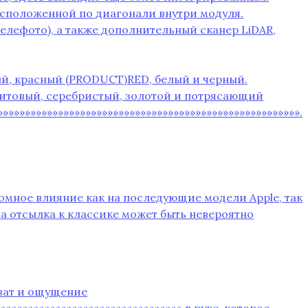
расположенной по диагонали внутри модуля.
телефото)‚ а также дополнительный сканер LiDAR‚
еный‚ красный (PRODUCT)RED‚ белый и черный.
фитовый‚ серебристый‚ золотой и потрясающий
»»»»»»»»»»»»»»»»»»»»»»»»»»»»»»»»»»»»»»»»»»»»»»»»»»»»».
ромное влияние как на последующие модели Apple‚ так
 а отсылка к классике может быть невероятно
хват и ощущение
»»»»»»»»»»»»»»»»»»»»»»»»»»»»»»»»» в руке‚ которое