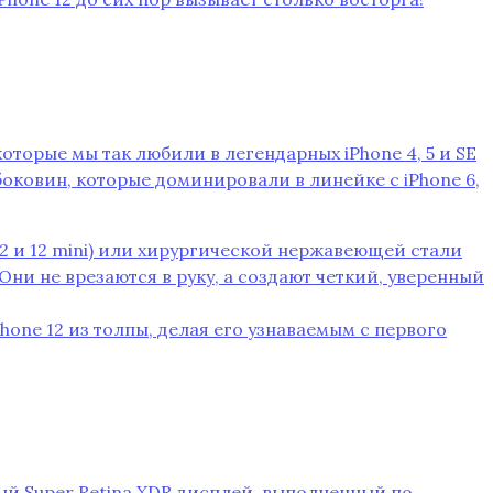
‚ которые мы так любили в легендарных iPhone 4‚ 5 и SE
боковин‚ которые доминировали в линейке с iPhone 6‚
2 и 12 mini) или хирургической нержавеющей стали
Они не врезаются в руку‚ а создают четкий‚ уверенный
one 12 из толпы‚ делая его узнаваемым с первого
ый Super Retina XDR дисплей‚ выполненный по