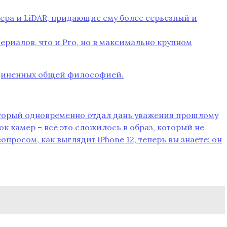
мера и LiDAR‚ придающие ему более серьезный и
ериалов‚ что и Pro‚ но в максимально крупном
ъединенных общей философией.
который одновременно отдал дань уважения прошлому
ок камер – все это сложилось в образ‚ который не
просом‚ как выглядит iPhone 12‚ теперь вы знаете: он