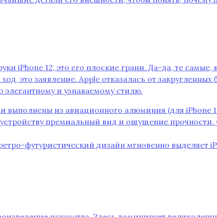
руки iPhone 12‚ это его плоские грани. Да-да‚ те самые
ход‚ это заявление. Apple отказалась от закругленных 
о элегантному и узнаваемому стилю.
ни выполнены из авиационного алюминия (для iPhone 1
ает устройству премиальный вид и ощущение прочности. 
ретро-футуристический дизайн мгновенно выделяет iPh
произведение искусства. Здесь доминирует великолепн