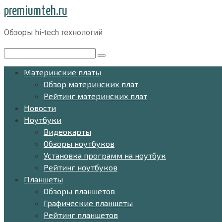
Перейти
premiumteh.ru
к
Обзоры hi-tech технологий
контенту
Поиск:
Материнские платы
Обзор материнских плат
Рейтинг материнских плат
Новости
Ноутбуки
Видеокарты
Обзоры ноутбуков
Установка программ на ноутбук
Рейтинг ноутбуков
Планшеты
Обзоры планшетов
Графические планшеты
Рейтинг планшетов