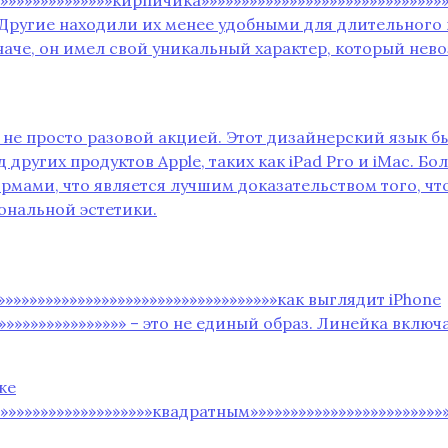
Другие находили их менее удобными для длительного
наче‚ он имел свой уникальный характер‚ который нев
о не просто разовой акцией. Этот дизайнерский язык 
вид других продуктов Apple‚ таких как iPad Pro и iMac. 
ми‚ что является лучшим доказательством того‚ что A
нальной эстетики.
»»»»»»»»»»»»»»»»»»»»»»»»»»»»»»»»»»»как выглядит iPhone
»»»»»»»»»»»»»»»»»»» – это не единый образ. Линейка вкл
же
»»»»»»»»»»»»»»»»»»»»»квадратным»»»»»»»»»»»»»»»»»»»»»»»»