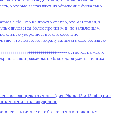
ость‚ которые заставляют изображение буквально
ic Shield. Это не просто стекло‚ это материал‚ в
щупь ощущается более прочным и‚ по заявлениям
лнительную уверенность и спокойствие.
ньше‚ что позволяет экрану занимать еще большую
»»»»»»»»»»»»»»»»»»»»»»»»»»»»»»»»» остается на месте:
сохранил свои размеры‚ но благодаря уменьшенным
а из глянцевого стекла (для iPhone 12 и 12 mini) или
ятные тактильные ощущения.
e‚ здесь выглядит еще более интегрированным.