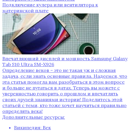
Подключение кулера или вентилятора к
материнской плате
Впечатляющий дисплей и мощность Samsung Galaxy
Tab S10 Ultra SM-X926
Определение веков – это не такая уж и сложная
задача, если знать основные правила. Надеемся, что
эта статья помогла вам разобраться в этом вопросе
и больше не путаться в датах. Теперь вы можете с
уверенностью говорить о прошлом и впечатлять
своих друзей знаниями истории! Поделитесь этой
статьей с теми, кто тоже хочет научиться правильно
определять века!
Дополнительные ресурсы:
Википедия: Век