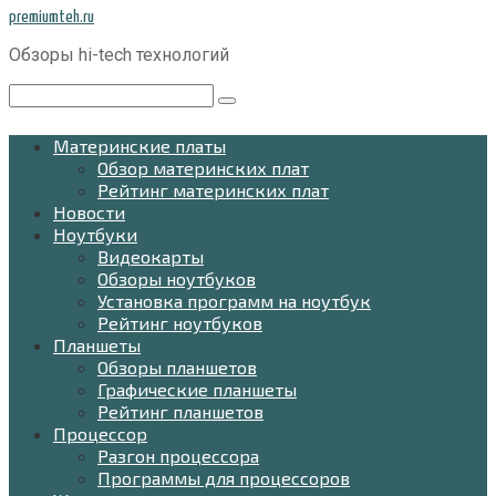
Перейти
premiumteh.ru
к
Обзоры hi-tech технологий
контенту
Поиск:
Материнские платы
Обзор материнских плат
Рейтинг материнских плат
Новости
Ноутбуки
Видеокарты
Обзоры ноутбуков
Установка программ на ноутбук
Рейтинг ноутбуков
Планшеты
Обзоры планшетов
Графические планшеты
Рейтинг планшетов
Процессор
Разгон процессора
Программы для процессоров