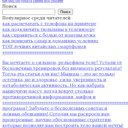
как быстро убрать синяки под глазами
Поиск
Поиск
Популярное среди читателей
как распечатать с телефона на принтере
как подключить тюльпаны к телевизору
как справиться с болью от измены мужа
как понизить сахар в домашних условиях
ТОП лучших китайских смартфонов
«»»»»»»»»»»»»»»»»»»»»»»»»»»»»»»
Вы мечтаете о сильном, рельефном теле? Устали от
бесконечных тренировок без видимого результата?
Тогда эта статья для вас! Мышцы – это не только
эстетика, но и здоровье, сила, уверенность и
метаболическая активность. Но как набрать
мышечную массу, когда вокруг столько
противоречивой информации, мифов и
«»»»»»»»»»»»»»»»»»»»»»»»»»»»»»»»»»»»»»»»»»»»»»»»»»»»»
программ? Забудьте о бесполезных советах и
ложных обещаниях! Сегодня мы раскроем вам
проверенные, научно обоснованные стратегии,
которые позволят вам построить тело вашей мечты!