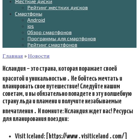
Жесткие диски
Рейтинг жестких дисков
Смартфоны
Android
ios
Обзор смартфонов
Программы для смартфонов
Рейтинг смартфонов
Главная
»
Новости
Исландия – это страна, которая поражает своей
красотой и уникальностью․ Не бойтесь мечтать и
планировать свое путешествие! Следуйте нашим
советам, и вы обязательно попадете в эту волшебную
страну льда и пламени и получите незабываемые
впечатления․ И помните: Исландия ждет вас! Ресурсы
для планирования поездки:
Visit Iceland: [https://www․visiticeland․com/]