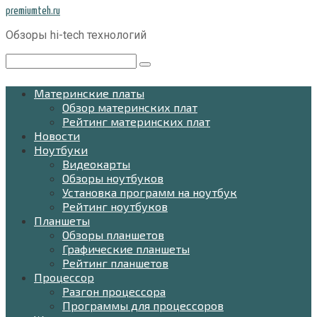
Перейти
premiumteh.ru
к
Обзоры hi-tech технологий
контенту
Поиск:
Материнские платы
Обзор материнских плат
Рейтинг материнских плат
Новости
Ноутбуки
Видеокарты
Обзоры ноутбуков
Установка программ на ноутбук
Рейтинг ноутбуков
Планшеты
Обзоры планшетов
Графические планшеты
Рейтинг планшетов
Процессор
Разгон процессора
Программы для процессоров