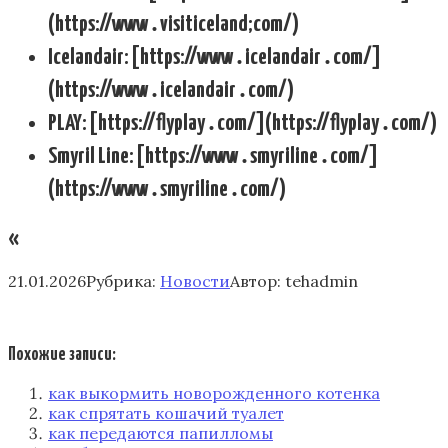
(https://www․visiticeland;com/)
Icelandair: [https://www․icelandair․com/]
(https://www․icelandair․com/)
PLAY: [https://flyplay․com/](https://flyplay․com/)
Smyril Line: [https://www․smyriline․com/]
(https://www․smyriline․com/)
«
21.01.2026
Рубрика:
Новости
Автор:
tehadmin
Похожие записи:
как выкормить новорожденного котенка
как спрятать кошачий туалет
как передаются папилломы