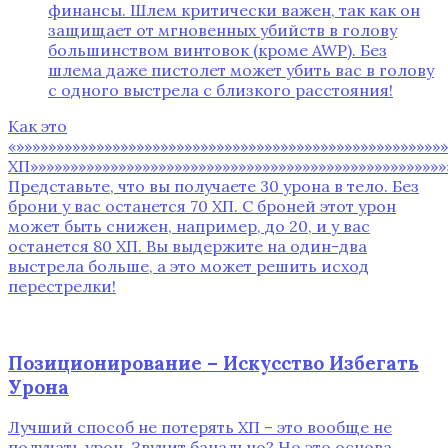
финансы. Шлем критически важен, так как он
защищает от мгновенных убийств в голову
большинством винтовок (кроме AWP). Без
шлема даже пистолет может убить вас в голову
с одного выстрела с близкого расстояния!
Как это
«»»»»»»»»»»»»»»»»»»»»»»»»»»»»»»»»»»»»»»»»»»»»»»»»»»»»
ХП»»»»»»»»»»»»»»»»»»»»»»»»»»»»»»»»»»»»»»»»»»»»»»»»»»»»
Представьте, что вы получаете 30 урона в тело. Без
брони у вас останется 70 ХП. С броней этот урон
может быть снижен, например, до 20, и у вас
останется 80 ХП. Вы выдержите на один-два
выстрела больше, а это может решить исход
перестрелки!
Позиционирование – Искусство Избегать
Урона
Лучший способ не потерять ХП – это вообще не
получать урон. Звучит банально? Но это основа