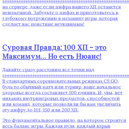
«»»»»»»»»»»»»»»»»»»»»»»»»»»»»»»»»»»»»»»»»»»»»»»»»»»»»»
на сервере, даже если цифра вашего ХП останется
неизменной. Забудьте о мифах и приготовьтесь к
глубокому погружению в механику игры, которая
сделает вас поистине неуязвимым!
Суровая Правда: 100 ХП – это
Максимум… Но есть Нюанс!
Давайте сразу расставим все точки над
«»»»»»»»»»»»»»»»»»»»»»»»»»»»»»»»»»»»»»»»»»»»»»»»»»»»»»»
В стандартных соревновательных режимах CS:GO,
будь то обычный матч или турнир, ваше начальное
здоровье всегда составляет 100 единиц. И, увы, нет
никаких внутриигровых предметов, способностей
или команд, которые позволили бы вам увеличить
эту цифру до 101, 150 или 200 ХП.
Это фундаментальное правило, на котором строится
весь баланс игры. Каждая пуля, каждый взрыв