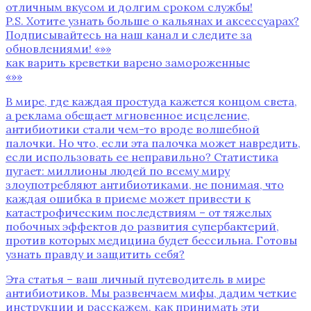
отличным вкусом и долгим сроком службы!
P.S. Хотите узнать больше о кальянах и аксессуарах?
Подписывайтесь на наш канал и следите за
обновлениями! «»»
как варить креветки варено замороженные
«»»
В мире‚ где каждая простуда кажется концом света‚
а реклама обещает мгновенное исцеление‚
антибиотики стали чем-то вроде волшебной
палочки. Но что‚ если эта палочка может навредить‚
если использовать ее неправильно? Статистика
пугает: миллионы людей по всему миру
злоупотребляют антибиотиками‚ не понимая‚ что
каждая ошибка в приеме может привести к
катастрофическим последствиям – от тяжелых
побочных эффектов до развития супербактерий‚
против которых медицина будет бессильна. Готовы
узнать правду и защитить себя?
Эта статья – ваш личный путеводитель в мире
антибиотиков. Мы развенчаем мифы‚ дадим четкие
инструкции и расскажем‚ как принимать эти