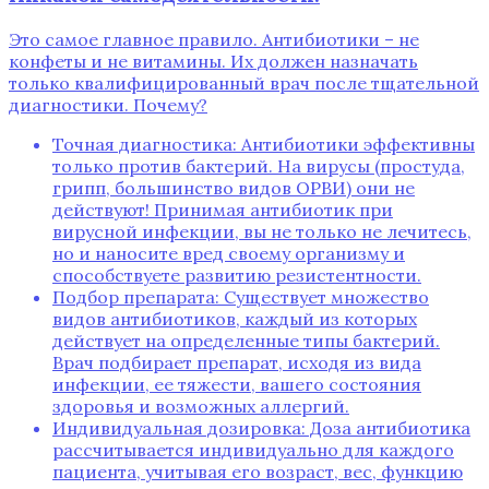
Это самое главное правило. Антибиотики – не
конфеты и не витамины. Их должен назначать
только квалифицированный врач после тщательной
диагностики. Почему?
Точная диагностика: Антибиотики эффективны
только против бактерий. На вирусы (простуда‚
грипп‚ большинство видов ОРВИ) они не
действуют! Принимая антибиотик при
вирусной инфекции‚ вы не только не лечитесь‚
но и наносите вред своему организму и
способствуете развитию резистентности.
Подбор препарата: Существует множество
видов антибиотиков‚ каждый из которых
действует на определенные типы бактерий.
Врач подбирает препарат‚ исходя из вида
инфекции‚ ее тяжести‚ вашего состояния
здоровья и возможных аллергий.
Индивидуальная дозировка: Доза антибиотика
рассчитывается индивидуально для каждого
пациента‚ учитывая его возраст‚ вес‚ функцию