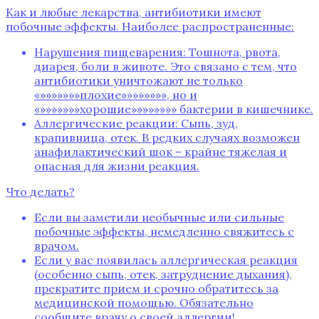
Как и любые лекарства‚ антибиотики имеют
побочные эффекты. Наиболее распространенные:
Нарушения пищеварения: Тошнота‚ рвота‚
диарея‚ боли в животе. Это связано с тем‚ что
антибиотики уничтожают не только
«»»»»»»»плохие»»»»»»»»‚ но и
«»»»»»»»хорошие»»»»»»»» бактерии в кишечнике.
Аллергические реакции: Сыпь‚ зуд‚
крапивница‚ отек. В редких случаях возможен
анафилактический шок – крайне тяжелая и
опасная для жизни реакция.
Что делать?
Если вы заметили необычные или сильные
побочные эффекты‚ немедленно свяжитесь с
врачом.
Если у вас появилась аллергическая реакция
(особенно сыпь‚ отек‚ затруднение дыхания)‚
прекратите прием и срочно обратитесь за
медицинской помощью. Обязательно
сообщите врачу о своей аллергии!