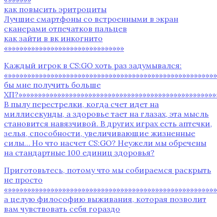
как повысить эритроциты
Лучшие смартфоны со встроенными в экран
сканерами отпечатков пальцев
как зайти в вк инкогнито
«»»»»»»»»»»»»»»»»»»»»»»»»»»»»»»
Каждый игрок в CS:GO хоть раз задумывался:
«»»»»»»»»»»»»»»»»»»»»»»»»»»»»»»»»»»»»»»»»»»»»»»»»»»»»»
бы мне получить больше
ХП?»»»»»»»»»»»»»»»»»»»»»»»»»»»»»»»»»»»»»»»»»»»»»»»»»»»
В пылу перестрелки, когда счет идет на
миллисекунды, а здоровье тает на глазах, эта мысль
становится навязчивой. В других играх есть аптечки,
зелья, способности, увеличивающие жизненные
силы… Но что насчет CS:GO? Неужели мы обречены
на стандартные 100 единиц здоровья?
Приготовьтесь, потому что мы собираемся раскрыть
не просто
«»»»»»»»»»»»»»»»»»»»»»»»»»»»»»»»»»»»»»»»»»»»»»»»»»»»»»
а целую философию выживания, которая позволит
вам чувствовать себя гораздо