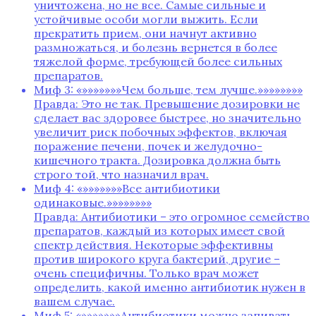
уничтожена‚ но не все. Самые сильные и
устойчивые особи могли выжить. Если
прекратить прием‚ они начнут активно
размножаться‚ и болезнь вернется в более
тяжелой форме‚ требующей более сильных
препаратов.
Миф 3: «»»»»»»»Чем больше‚ тем лучше.»»»»»»»»
Правда: Это не так. Превышение дозировки не
сделает вас здоровее быстрее‚ но значительно
увеличит риск побочных эффектов‚ включая
поражение печени‚ почек и желудочно-
кишечного тракта. Дозировка должна быть
строго той‚ что назначил врач.
Миф 4: «»»»»»»»Все антибиотики
одинаковые.»»»»»»»»
Правда: Антибиотики – это огромное семейство
препаратов‚ каждый из которых имеет свой
спектр действия. Некоторые эффективны
против широкого круга бактерий‚ другие –
очень специфичны. Только врач может
определить‚ какой именно антибиотик нужен в
вашем случае.
Миф 5: «»»»»»»»Антибиотики можно запивать