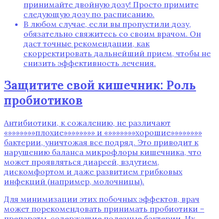
принимайте двойную дозу! Просто примите
следующую дозу по расписанию.
В любом случае‚ если вы пропустили дозу‚
обязательно свяжитесь со своим врачом. Он
даст точные рекомендации‚ как
скорректировать дальнейший прием‚ чтобы не
снизить эффективность лечения.
Защитите свой кишечник: Роль
пробиотиков
Антибиотики‚ к сожалению‚ не различают
«»»»»»»»плохие»»»»»»»» и «»»»»»»»хорошие»»»»»»»»
бактерии‚ уничтожая все подряд. Это приводит к
нарушению баланса микрофлоры кишечника‚ что
может проявляться диареей‚ вздутием‚
дискомфортом и даже развитием грибковых
инфекций (например‚ молочницы).
Для минимизации этих побочных эффектов‚ врач
может порекомендовать принимать пробиотики –
препараты‚ содержащие полезные бактерии. Их