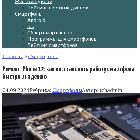
Жесткие диски
Рейтинг жестких дисков
Смартфоны
Android
ios
Обзор смартфонов
Программы для смартфонов
Рейтинг смартфонов
Главная
»
Смартфоны
Ремонт iPhone 12: как восстановить работу смартфона
быстро и надежно
04.09.2024
Рубрика:
Смартфоны
Автор:
tehadmin