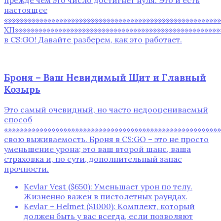
прежде чем это число достигнет нуля. Это и есть
настоящее
«»»»»»»»»»»»»»»»»»»»»»»»»»»»»»»»»»»»»»»»»»»»»»»»»»»»»
ХП»»»»»»»»»»»»»»»»»»»»»»»»»»»»»»»»»»»»»»»»»»»»»»»»»»»»
в CS:GO! Давайте разберем, как это работает.
Броня – Ваш Невидимый Щит и Главный
Козырь
Это самый очевидный, но часто недооцениваемый
способ
«»»»»»»»»»»»»»»»»»»»»»»»»»»»»»»»»»»»»»»»»»»»»»»»»»»»»»
свою выживаемость. Броня в CS:GO – это не просто
уменьшение урона; это ваш второй шанс, ваша
страховка и, по сути, дополнительный запас
прочности.
Kevlar Vest ($650): Уменьшает урон по телу.
Жизненно важен в пистолетных раундах.
Kevlar + Helmet ($1000): Комплект, который
должен быть у вас всегда, если позволяют