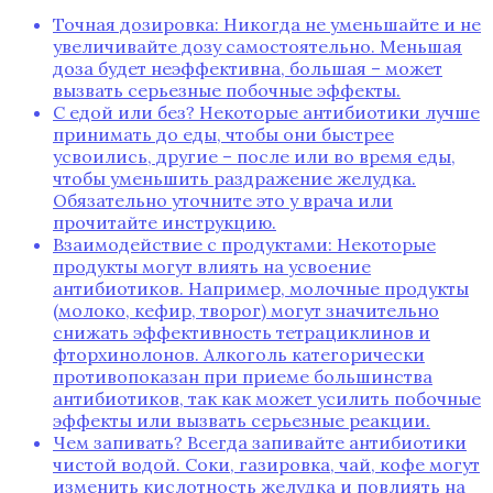
Точная дозировка: Никогда не уменьшайте и не
увеличивайте дозу самостоятельно. Меньшая
доза будет неэффективна‚ большая – может
вызвать серьезные побочные эффекты.
С едой или без? Некоторые антибиотики лучше
принимать до еды‚ чтобы они быстрее
усвоились‚ другие – после или во время еды‚
чтобы уменьшить раздражение желудка.
Обязательно уточните это у врача или
прочитайте инструкцию.
Взаимодействие с продуктами: Некоторые
продукты могут влиять на усвоение
антибиотиков. Например‚ молочные продукты
(молоко‚ кефир‚ творог) могут значительно
снижать эффективность тетрациклинов и
фторхинолонов. Алкоголь категорически
противопоказан при приеме большинства
антибиотиков‚ так как может усилить побочные
эффекты или вызвать серьезные реакции.
Чем запивать? Всегда запивайте антибиотики
чистой водой. Соки‚ газировка‚ чай‚ кофе могут
изменить кислотность желудка и повлиять на