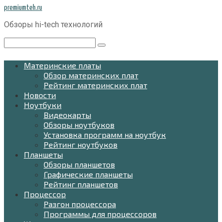
Перейти
premiumteh.ru
к
Обзоры hi-tech технологий
контенту
Поиск:
Материнские платы
Обзор материнских плат
Рейтинг материнских плат
Новости
Ноутбуки
Видеокарты
Обзоры ноутбуков
Установка программ на ноутбук
Рейтинг ноутбуков
Планшеты
Обзоры планшетов
Графические планшеты
Рейтинг планшетов
Процессор
Разгон процессора
Программы для процессоров