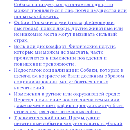
Собака паникует, когда остается одна, что
может проявляться в лае, порче имущества или
попытках сбежать․
Фобии: Громкие звуки (гроза, фейерверки,
выстрелы), новые люди, другие животные или
незнакомые места могут вызывать сильный
страх․
Боль или дискомфорт: Физические недуги,
которые мы можем не замечать, часто
проявляются в изменении поведения и
повышении тревожности․
Недостаток социализации: Собаки, которые в
щенячьем возрасте не были должным образом
социализированы, могут бояться новых
впечатлений․
Изменения в рутине или окружающей среде:
Переезд, появление нового члена семьи или
даже изменение графика прогулок могут быть
стрессом для чувствительных собак․
Травматический опыт: Предыдущие
негативные события могут оставить глубокий
след и вызывать постоянную тревогу․