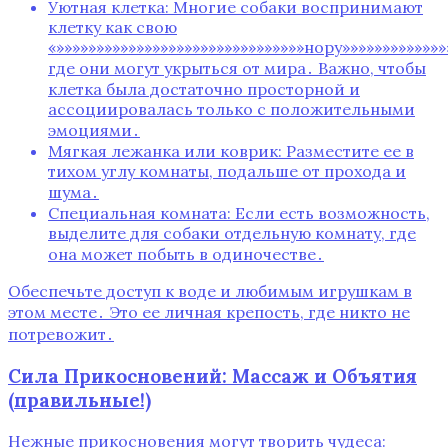
Уютная клетка: Многие собаки воспринимают
клетку как свою
«»»»»»»»»»»»»»»»»»»»»»»»»»»»»»»»нору»»»»»»»»»»»»»
где они могут укрыться от мира․ Важно, чтобы
клетка была достаточно просторной и
ассоциировалась только с положительными
эмоциями․
Мягкая лежанка или коврик: Разместите ее в
тихом углу комнаты, подальше от прохода и
шума․
Специальная комната: Если есть возможность,
выделите для собаки отдельную комнату, где
она может побыть в одиночестве․
Обеспечьте доступ к воде и любимым игрушкам в
этом месте․ Это ее личная крепость, где никто не
потревожит․
Сила Прикосновений: Массаж и Объятия
(правильные!)
Нежные прикосновения могут творить чудеса: