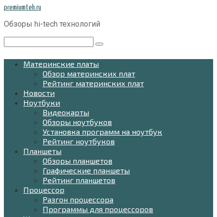
Перейти
premiumteh.ru
к
Обзоры hi-tech технологий
контенту
Поиск:
Материнские платы
Обзор материнских плат
Рейтинг материнских плат
Новости
Ноутбуки
Видеокарты
Обзоры ноутбуков
Установка программ на ноутбук
Рейтинг ноутбуков
Планшеты
Обзоры планшетов
Графические планшеты
Рейтинг планшетов
Процессор
Разгон процессора
Программы для процессоров