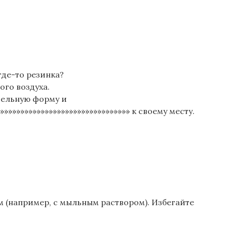
где-то резинка?
ого воздуха.
тельную форму и
»»»»»»»»»»»»»»»»»»»»»»»»»»»»»»»» к своему месту.
 (например, с мыльным раствором). Избегайте