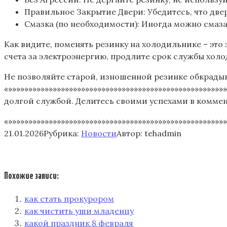
Правильное Закрытие Двери: Убедитесь, что двер
Смазка (по необходимости): Иногда можно смаз
Как видите, поменять резинку на холодильнике – это 
счета за электроэнергию, продлите срок службы холо
Не позволяйте старой, изношенной резинке обкрадыва
«»»»»»»»»»»»»»»»»»»»»»»»»»»»»»»»»»»»»»»»»»»»»»»»»»»»»
долгой службой. Делитесь своими успехами в коммент
«»»»»»»»»»»»»»»»»»»»»»»»»»»»»»»»»»»»»»»»»»»»»»»»»»»»»»»
21.01.2026
Рубрика:
Новости
Автор:
tehadmin
Похожие записи:
как стать прокурором
как чистить уши младенцу
какой праздник 8 февраля