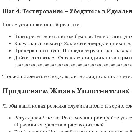
Шаг 4: Тестирование – Убедитесь в Идеальн
После установки новой резинки:
Повторите тест с листом бумаги: Теперь лист до
Визуальный осмотр: Закройте дверцу и внимател
Проверка на ощупь: Проведите рукой вдоль закр
Дайте отстояться: Оставьте холодильник закрыт
«»»»»»»»»»»»»»»»»»»»»»»»»»»»»»»»»»»»»»»»»»»»»»»»»
Только после этого подключайте холодильник к сети.
Продлеваем Жизнь Уплотнителю: 
Чтобы ваша новая резинка служила долго и верно, с
Регулярная Чистка: Раз в месяц протирайте уп
абразивных средств и растворителей.
Без Агрессии: Не дергайте резинку, не использу