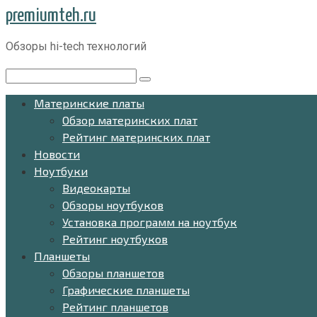
Перейти
premiumteh.ru
к
Обзоры hi-tech технологий
контенту
Поиск:
Материнские платы
Обзор материнских плат
Рейтинг материнских плат
Новости
Ноутбуки
Видеокарты
Обзоры ноутбуков
Установка программ на ноутбук
Рейтинг ноутбуков
Планшеты
Обзоры планшетов
Графические планшеты
Рейтинг планшетов