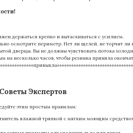
ости!
лжен держаться крепко и вытаскиваться с усилием.
ьно осмотрите периметр. Нет ли щелей, не торчит ли 
ытой дверцы. Вы не должны чувствовать потока холодн
ым на несколько часов, чтобы резинка приняла оконча
»»»»»»»»»»»»»»»привыкла»»»»»»»»»»»»»»»»»»»»»»»»»»»»»»»»
Советы Экспертов
ледуйте этим простым правилам:
лотнитель влажной тряпкой с мягким моющим средством
йте острые предметы для удаления льда или грязи.