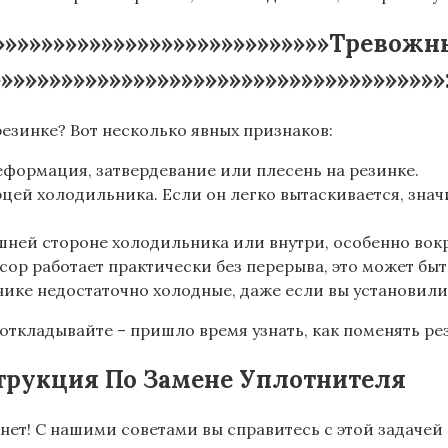
»»»»»»»»»»»»»»»»»»»»»»»»»»»»»Тревож
»»»»»»»»»»»»»»»»»»»»»»»»»»»»»»»»»»»
резинке? Вот несколько явных признаков:
формация, затвердевание или плесень на резинке.
рцей холодильника. Если он легко вытаскивается, знач
ешней стороне холодильника или внутри, особенно вокр
ор работает практически без перерыва, это может быт
ике недостаточно холодные, даже если вы установили
 откладывайте – пришло время узнать, как поменять ре
трукция По Замене Уплотнителя
 нет! С нашими советами вы справитесь с этой задаче