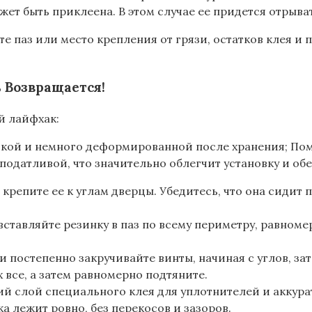
жет быть приклеена. В этом случае ее придется отрыва
е паз или место крепления от грязи, остатков клея и
ь Возвращается!
й лайфхак:
ткой и немного деформированной после хранения; Поме
 податливой, что значительно облегчит установку и об
 крепите ее к углам дверцы. Убедитесь, что она сидит 
вставляйте резинку в паз по всему периметру, равноме
и постепенно закручивайте винты, начиная с углов, за
 все, а затем равномерно подтяните.
кий слой специального клея для уплотнителей и аккур
ка лежит ровно, без перекосов и зазоров.