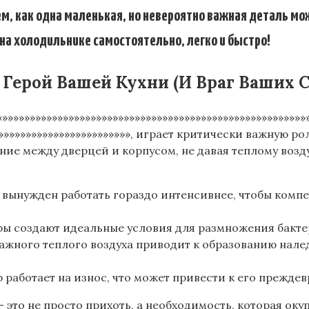
м, как одна маленькая, но невероятно важная деталь мо
 на холодильнике самостоятельно, легко и быстро!
Герой Вашей Кухни (И Враг Ваших С
»»»»»»»»»»»»»»»»»»»»»»»»»»»»»»»»»»»»»»»»»»»»»»»»»»»»»
»»»»»»»»»»»»»»»»»»»»»»»»»», играет критически важную
ние между дверцей и корпусом, не давая теплому возду
 вынужден работать гораздо интенсивнее, чтобы компе
ы создают идеальные условия для размножения бактери
ажного теплого воздуха приводит к образованию нале
работает на износ, что может привести к его прежде
 это не просто прихоть, а необходимость, которая оку