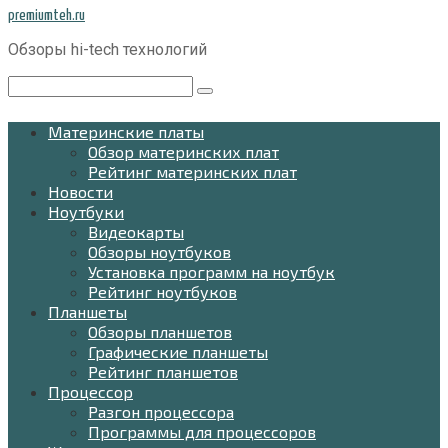
Перейти
premiumteh.ru
к
Обзоры hi-tech технологий
контенту
Поиск:
Материнские платы
Обзор материнских плат
Рейтинг материнских плат
Новости
Ноутбуки
Видеокарты
Обзоры ноутбуков
Установка программ на ноутбук
Рейтинг ноутбуков
Планшеты
Обзоры планшетов
Графические планшеты
Рейтинг планшетов
Процессор
Разгон процессора
Программы для процессоров