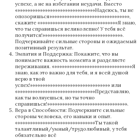
успехе, а не на избегании неудачи. Вместо
«»»»»»»»»»»»»»»»»»»»»»»»»»»»»»»»Надеюсь, ты не
опозоришься»»»»»»»»»»»»»»»»»»»»»»»»»»»»»»»»,
скажите «»»»»»»»»»»»»»»»»»»»»»»»»»»»»»»»Я знаю,
что ты справишься великолепно! У тебя всё
получится!»»»»»»»»»»»»»»»»»»»»»»»»»»»»»»»».
Подчеркивайте сильные стороны и ожидаемый
позитивный результат.
Эмпатия и Поддержка: Покажите, что вы
понимаете важность момента и разделяете
переживания. «»»»»»»»»»»»»»»»»»»»»»»»»»»»»»»»Я
знаю, как это важно для тебя, и я всей душой
верю в твой
успех!»»»»»»»»»»»»»»»»»»»»»»»»»»»»»»»» или
«»»»»»»»»»»»»»»»»»»»»»»»»»»»»»»»Представляю,
как ты волнуешься, но ты точно
справишься!»»»»»»»»»»»»»»»»»»»»»»»»»»»»»»»».
Вера в Способности: Подчеркните сильные
стороны человека, его навыки и опыт.
«»»»»»»»»»»»»»»»»»»»»»»»»»»»»»»»Ты такой
талантливый/умный/трудолюбивый, у тебя
обязательно всё