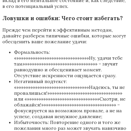
вклад в его ментальное состояние и, как следствие,
в его потенциальный успех.
Ловушки и ошибки: Чего стоит избегать?
Прежде чем перейти к эффективным методам,
давайте разберем типичные ошибки, которые могут
обесценить ваше пожелание удачи:
Формальность:
«»»»»»»»»»»»»»»»»»»»»»»»»»»»»»»»Ну, удачи тебе
там»»»»»»»»»»»»»»»»»»»»»»»»»»»»»»»» – звучит
равнодушно и обесценивает момент.
Отсутствие искренности ощущается сразу.
Негативный подтекст:
«»»»»»»»»»»»»»»»»»»»»»»»»»»»»»»»Надеюсь, ты не
провалишься!»»»»»»»»»»»»»»»»»»»»»»»»»»»»»»»»
или «»»»»»»»»»»»»»»»»»»»»»»»»»»»»»»»Смотри, не
облажайся!»»»»»»»»»»»»»»»»»»»»»»»»»»»»»»»» –
фокусируется на возможном провале, а не на
успехе, создавая ненужное давление;
Избыточность: Повторение одного и того же
пожелания много раз может звучать навязчиво