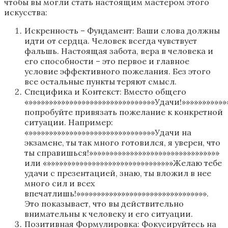
чтобы вы могли стать настоящим мастером этого
искусства:
Искренность – Фундамент: Ваши слова должны
идти от сердца. Человек всегда чувствует
фальшь. Настоящая забота, вера в человека и
его способности – это первое и главное
условие эффективного пожелания. Без этого
все остальные пункты теряют смысл.
Специфика и Контекст: Вместо общего
«»»»»»»»»»»»»»»»»»»»»»»»»»»»»»»»Удачи!»»»»»»»»»»»
попробуйте привязать пожелание к конкретной
ситуации. Например:
«»»»»»»»»»»»»»»»»»»»»»»»»»»»»»»»Удачи на
экзамене, ты так много готовился, я уверен, что
ты справишься!»»»»»»»»»»»»»»»»»»»»»»»»»»»»»»»»
или «»»»»»»»»»»»»»»»»»»»»»»»»»»»»»»»Желаю тебе
удачи с презентацией, знаю, ты вложил в нее
много сил и всех
впечатлишь!»»»»»»»»»»»»»»»»»»»»»»»»»»»»»»»».
Это показывает, что вы действительно
внимательны к человеку и его ситуации.
Позитивная Формулировка: Фокусируйтесь на