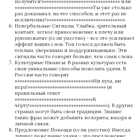
получится!»»»»»»»»»»»»»»»»»»»»»»»»»»»»»»»» или
«»»»»»»»»»»»»»»»»»»»»»»»»»»»»»»»Ты уже столько
раз доказывал, на что способен, и этот раз не
исключение!»»»»»»»»»»»»»»»»»»»»»»»»»»»»»»»».
Невербальные Сигналы: Улыбка, зрительный
контакт, легкое прикосновение к плечу или
рукопожатие (если уместно) – все это усиливает
эффект ваших слов. Тон голоса должен быть
теплым, уверенным и поддерживающим. Эти
сигналы часто говорят больше, чем сами слова.
Культурные Нюансы: В разных культурах есть
свои уникальные способы пожелать удачи. В
России часто говорят
«»»»»»»»»»»»»»»»»»»»»»»»»»»»»»»»Ни пуха, ни
пера!»»»»»»»»»»»»»»»»»»»»»»»»»»»»»»»» (и
правильный ответ
«»»»»»»»»»»»»»»»»»»»»»»»»»»»»»»»К
чёрту!»»»»»»»»»»»»»»»»»»»»»»»»»»»»»»»»). В других
странах могут быть свои традиции. Знание
таких фраз может добавить колорита, юмора и
личной связи.
Предложение Помощи (если уместно): Иногда
лучшее пожелание удачи – это предложение