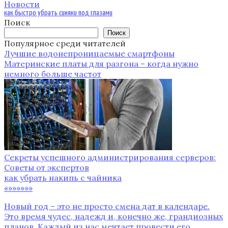
Новости
как быстро убрать синяки под глазами
Поиск
Поиск
Популярное среди читателей
Лучшие водонепроницаемые смартфоны
Материнские платы для разгона – когда нужно
немного больше частот
Секреты успешного администрирования серверов:
Советы от экспертов
как убрать накипь с чайника
«»»»»»»
Новый год – это не просто смена дат в календаре.
Это время чудес, надежд и, конечно же, грандиозных
планов. Каждый из нас мечтает провести его