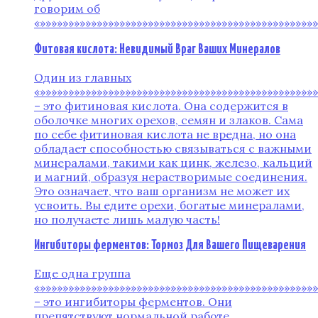
говорим об
«»»»»»»»»»»»»»»»»»»»»»»»»»»»»»»»»»»»»»»»»»»»»»»»»
Фитовая кислота: Невидимый Враг Ваших Минералов
Один из главных
«»»»»»»»»»»»»»»»»»»»»»»»»»»»»»»»»»»»»»»»»»»»»»»»»
– это фитиновая кислота. Она содержится в
оболочке многих орехов, семян и злаков. Сама
по себе фитиновая кислота не вредна, но она
обладает способностью связываться с важными
минералами, такими как цинк, железо, кальций
и магний, образуя нерастворимые соединения.
Это означает, что ваш организм не может их
усвоить. Вы едите орехи, богатые минералами,
но получаете лишь малую часть!
Ингибиторы ферментов: Тормоз Для Вашего Пищеварения
Еще одна группа
«»»»»»»»»»»»»»»»»»»»»»»»»»»»»»»»»»»»»»»»»»»»»»»»»
– это ингибиторы ферментов. Они
препятствуют нормальной работе