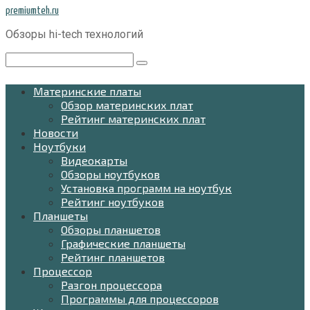
Перейти
premiumteh.ru
к
Обзоры hi-tech технологий
контенту
Поиск:
Материнские платы
Обзор материнских плат
Рейтинг материнских плат
Новости
Ноутбуки
Видеокарты
Обзоры ноутбуков
Установка программ на ноутбук
Рейтинг ноутбуков
Планшеты
Обзоры планшетов
Графические планшеты
Рейтинг планшетов
Процессор
Разгон процессора
Программы для процессоров