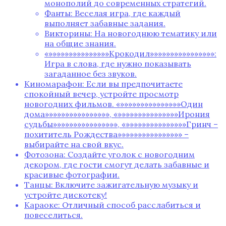
монополий до современных стратегий.
Фанты: Веселая игра, где каждый
выполняет забавные задания.
Викторины: На новогоднюю тематику или
на общие знания.
«»»»»»»»»»»»»»»»Крокодил»»»»»»»»»»»»»»»»:
Игра в слова, где нужно показывать
загаданное без звуков.
Киномарафон: Если вы предпочитаете
спокойный вечер, устройте просмотр
новогодних фильмов. «»»»»»»»»»»»»»»»Один
дома»»»»»»»»»»»»»»»», «»»»»»»»»»»»»»»»Ирония
судьбы»»»»»»»»»»»»»»»», «»»»»»»»»»»»»»»»Гринч –
похититель Рождества»»»»»»»»»»»»»»»» –
выбирайте на свой вкус.
Фотозона: Создайте уголок с новогодним
декором, где гости смогут делать забавные и
красивые фотографии.
Танцы: Включите зажигательную музыку и
устройте дискотеку!
Караоке: Отличный способ расслабиться и
повеселиться.