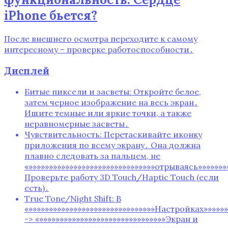
iPhone бьется?
После внешнего осмотра переходите к самому
интересному – проверке работоспособности․
Дисплей
Битые пиксели и засветы: Откройте белое,
затем черное изображение на весь экран․
Ищите темные или яркие точки, а также
неравномерные засветы․
Чувствительность: Перетаскивайте иконку
приложения по всему экрану․ Она должна
плавно следовать за пальцем, не
«»»»»»»»»»»»»»»»»»»»»»»»»»»»»»»»отрываясь»»»»»»»
Проверьте работу 3D Touch/Haptic Touch (если
есть)․
True Tone/Night Shift: В
«»»»»»»»»»»»»»»»»»»»»»»»»»»»»»»»Настройках»»»»»»
-> «»»»»»»»»»»»»»»»»»»»»»»»»»»»»»»»Экран и