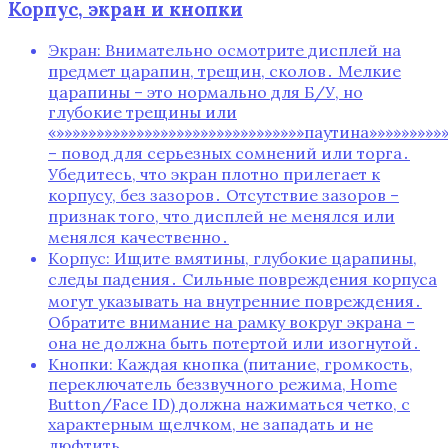
Корпус, экран и кнопки
Экран: Внимательно осмотрите дисплей на
предмет царапин, трещин, сколов․ Мелкие
царапины – это нормально для Б/У, но
глубокие трещины или
«»»»»»»»»»»»»»»»»»»»»»»»»»»»»»»»паутина»»»»»»»»»»
– повод для серьезных сомнений или торга․
Убедитесь, что экран плотно прилегает к
корпусу, без зазоров․ Отсутствие зазоров –
признак того, что дисплей не менялся или
менялся качественно․
Корпус: Ищите вмятины, глубокие царапины,
следы падения․ Сильные повреждения корпуса
могут указывать на внутренние повреждения․
Обратите внимание на рамку вокруг экрана –
она не должна быть потертой или изогнутой․
Кнопки: Каждая кнопка (питание, громкость,
переключатель беззвучного режима, Home
Button/Face ID) должна нажиматься четко, с
характерным щелчком, не западать и не
люфтить․