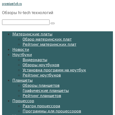
Перейти
premiumteh.ru
к
Обзоры hi-tech технологий
контенту
Поиск:
Материнские платы
Обзор материнских плат
Рейтинг материнских плат
Новости
Ноутбуки
Видеокарты
Обзоры ноутбуков
Установка программ на ноутбук
Рейтинг ноутбуков
Планшеты
Обзоры планшетов
Графические планшеты
Рейтинг планшетов
Процессор
Разгон процессора
Программы для процессоров