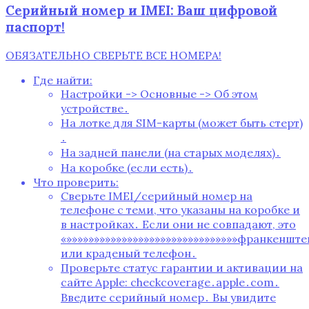
Серийный номер и IMEI: Ваш цифровой
паспорт!
ОБЯЗАТЕЛЬНО СВЕРЬТЕ ВСЕ НОМЕРА!
Где найти:
Настройки -> Основные -> Об этом
устройстве․
На лотке для SIM-карты (может быть стерт)
․
На задней панели (на старых моделях)․
На коробке (если есть)․
Что проверить:
Сверьте IMEI/серийный номер на
телефоне с теми, что указаны на коробке и
в настройках․ Если они не совпадают, это
«»»»»»»»»»»»»»»»»»»»»»»»»»»»»»»»франкенштей
или краденый телефон․
Проверьте статус гарантии и активации на
сайте Apple: checkcoverage․apple․com․
Введите серийный номер․ Вы увидите