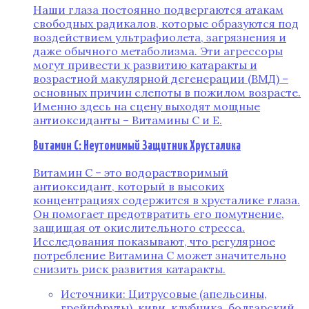
Наши глаза постоянно подвергаются атакам
свободных радикалов, которые образуются под
воздействием ультрафиолета, загрязнения и
даже обычного метаболизма. Эти агрессоры
могут привести к развитию катаракты и
возрастной макулярной дегенерации (ВМД) –
основных причин слепоты в пожилом возрасте.
Именно здесь на сцену выходят мощные
антиоксиданты – Витамины C и E.
Витамин C: Неутомимый Защитник Хрусталика
Витамин C – это водорастворимый
антиоксидант, который в высоких
концентрациях содержится в хрусталике глаза.
Он помогает предотвратить его помутнение,
защищая от окислительного стресса.
Исследования показывают, что регулярное
потребление Витамина C может значительно
снизить риск развития катаракты.
Источники: Цитрусовые (апельсины,
грейпфруты), киви, клубника, болгарский