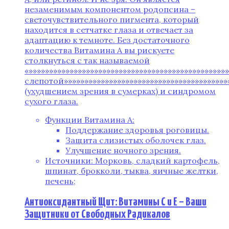
незаменимым компонентом родопсина –
светочувствительного пигмента, который
находится в сетчатке глаза и отвечает за
адаптацию к темноте. Без достаточного
количества Витамина А вы рискуете
столкнуться с так называемой
«»»»»»»»»»»»»»»»»»»»»»»»»»»»»»»»»»»»»»»»»»»»»»»»
слепотой»»»»»»»»»»»»»»»»»»»»»»»»»»»»»»»»»»»»»»»»
(ухудшением зрения в сумерках) и синдромом
сухого глаза.
Функции Витамина А:
Поддержание здоровья роговицы.
Защита слизистых оболочек глаз.
Улучшение ночного зрения.
Источники: Морковь, сладкий картофель,
шпинат, брокколи, тыква, яичные желтки,
печень;
Антиоксидантный Щит: Витамины C и E – Ваши
Защитники от Свободных Радикалов