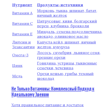
Нутриент
Продукты-источники
Морковь, тыква, шпинат, батат,
Витамин А
яичный желток
Цитрусовые, киви, болгарский
Витамин C
перец, клубника, брокколи
Миндаль, семена подсолнечника,
Витамин E
авокадо, оливковое масло
Лютеин и
Капуста кейл, шпинат, яичный
Зеаксантин
желток, кукуруза
Лосось, скумбрия, льняное семя,
Омега-3
грецкие орехи
Говядина, устрицы, тыквенные
Цинк
семечки, чечевица
Орехи кешью, грибы, темный
Медь
шоколад
Не Только Витамины: Комплексный Подход к
Идеальному Зрению
Хотя правильное питание и достаток