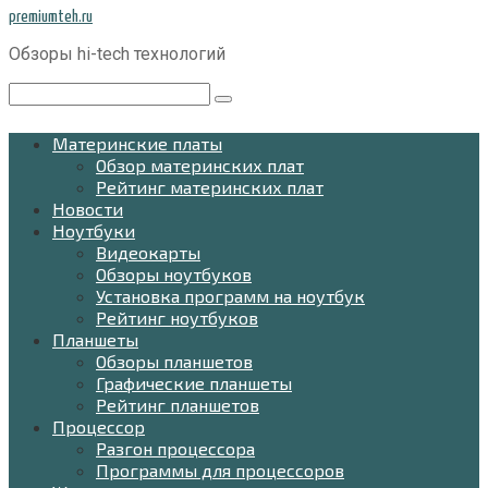
Перейти
premiumteh.ru
к
Обзоры hi-tech технологий
контенту
Поиск:
Материнские платы
Обзор материнских плат
Рейтинг материнских плат
Новости
Ноутбуки
Видеокарты
Обзоры ноутбуков
Установка программ на ноутбук
Рейтинг ноутбуков
Планшеты
Обзоры планшетов
Графические планшеты
Рейтинг планшетов
Процессор
Разгон процессора
Программы для процессоров