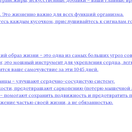
 трансжиры, искусственные добавки – ваши главные в
. Это жизненно важно для всех функций организма.
есь каждым кусочком, прислушивайтесь к сигналам го
ий образ жизни – это одна из самых больших угроз с
и; это мощный инструмент для укрепления сердца, легк
ится ваше самочувствие за эти 1045 дней.
 танцы – улучшают сердечно-сосудистую систему.
ости, предотвращают саркопению (потерю мышечной м
а – помогают сохранить подвижность и предотвратить 
ижение частью своей жизни, а не обязанностью.