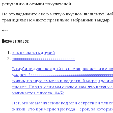
репутацию и отзывы покупателей.
Не откладывайте свою мечту о вкусном шашлыке! Вы
традициям! Помните: правильно выбранный тандыр – 
«»»
Похожие записи:
как вк скрыть друзей
«»»»»»»»»»»»»»»»»»»»»»»»»»»»»»»
В глубине души каждый из нас задавался этим воп
умереть?»»»»»»»»»»»»»»»»»»»»»»»»»»»»»»»»»»»»»»»
жизнь, полную смысла и радости. В мире, где и
плевел. Но что, если мы скажем вам, что ключ 
начинается с числа 1045?
Нет, это не магический код или секретный эликс
жизни. Это примерно три года – срок, за кото