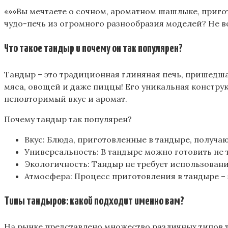
«»»Вы мечтаете о сочном, ароматном шашлыке, приго
чудо-печь из огромного разнообразия моделей? Не во
Что такое тандыр и почему он так популярен?
Тандыр – это традиционная глиняная печь, пришедшая
мяса, овощей и даже пиццы! Его уникальная констру
неповторимый вкус и аромат.
Почему тандыр так популярен?
Вкус: Блюда, приготовленные в тандыре, получ
Универсальность: В тандыре можно готовить не 
Экологичность: Тандыр не требует использовани
Атмосфера: Процесс приготовления в тандыре – э
Типы тандыров: какой подходит именно вам?
На рынке представлено множество различных типов т