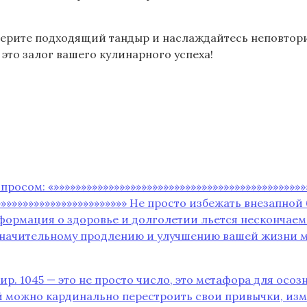
берите подходящий тандыр и наслаждайтесь неповтор
это залог вашего кулинарного успеха!
росом: «»»»»»»»»»»»»»»»»»»»»»»»»»»»»»»»»»»»»»»»»»»»»»»
»»»»»»»»»»»»»»»»»»»»»»»»» Не просто избежать внезапн
нформация о здоровье и долголетии льется нескончаем
к значительному продлению и улучшению вашей жизни 
ир. 1045 — это не просто число, это метафора для ос
рый можно кардинально перестроить свои привычки, и