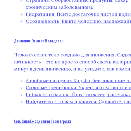
Ограничьте обработанные продукты: Сахар,
хроническим заболеваниям.
Гидратация: Пейте достаточно чистой воды
Осознанность: Ешьте медленно, наслаждайт
Движение: Эликсир Молодости
Человеческое тело создано для движения; Сидяч
активность – это не просто способ сжечь калори
минут в день движению, и вы увидите, как измен
Аэробные нагрузки: Ходьба, бег, плавание,
Силовые тренировки: Укрепляют мышцы и к
Гибкость и баланс: Йога, пилатес, растяжк
Найдите то, что вам нравится: Сделайте дв
Сон: Ваша Ежедневная Перезагрузка