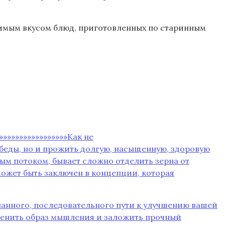
имым вкусом блюд, приготовленных по старинным
»»»»»»»»»»»»»»»»»Как не
ой беды, но и прожить долгую, насыщенную, здоровую
ым потоком, бывает сложно отделить зерна от
может быть заключен в концепции, которая
ознанного, последовательного пути к улучшению вашей
зменить образ мышления и заложить прочный