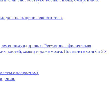
раги. Они способствуют воспалениям, ожирению и
лода и насыщения своего тела.
овременному здоровью. Регулярная физическая
их, костей, мышц и даже мозга. Посвятите хотя бы 30
ассы с возрастом).
падения.