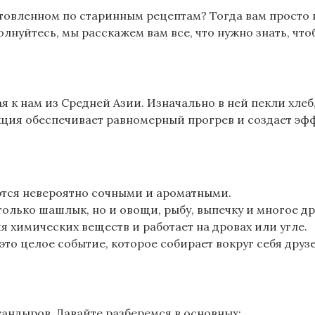
товленном по старинным рецептам? Тогда вам просто 
лнуйтесь, мы расскажем вам все, что нужно знать, чт
 к нам из Средней Азии. Изначально в ней пекли хлеб
кция обеспечивает равномерный прогрев и создает эф
аются невероятно сочными и ароматными.
только шашлык, но и овощи, рыбу, выпечку и многое др
я химических веществ и работает на дровах или угле.
то целое событие, которое собирает вокруг себя друзе
андыров. Давайте разберемся в основных: