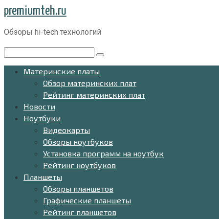
Перейти
premiumteh.ru
к
Обзоры hi-tech технологий
контенту
Поиск:
Материнские платы
Обзор материнских плат
Рейтинг материнских плат
Новости
Ноутбуки
Видеокарты
Обзоры ноутбуков
Установка программ на ноутбук
Рейтинг ноутбуков
Планшеты
Обзоры планшетов
Графические планшеты
Рейтинг планшетов