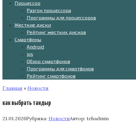
Процессор
Разгон процессора
Программы для процессоров
Жесткие диски
Рейтинг жестких дисков
Смартфоны
Android
ios
Обзор смартфонов
Программы для смартфонов
Рейтинг смартфонов
Главная
»
Новости
как выбрать тандыр
21.01.2026
Рубрика:
Новости
Автор:
tehadmin