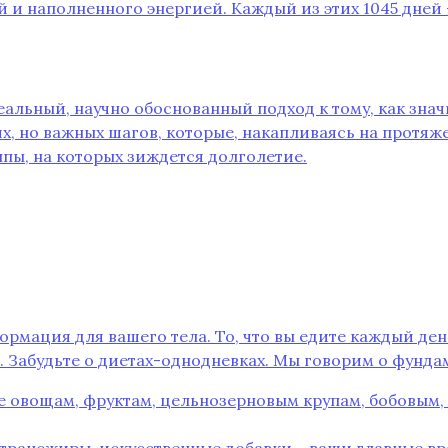
й и наполненного энергией. Каждый из этих 1045 дней 
альный, научно обоснованный подход к тому, как зна
их, но важных шагов, которые, накапливаясь на протяж
пы, на которых зиждется долголетие.
формация для вашего тела. То, что вы едите каждый де
а. Забудьте о диетах-однодневках. Мы говорим о фунд
е овощам, фруктам, цельнозерновым крупам, бобовым,