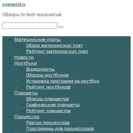
Перейти
premiumteh.ru
к
Обзоры hi-tech технологий
контенту
Поиск:
Материнские платы
Обзор материнских плат
Рейтинг материнских плат
Новости
Ноутбуки
Видеокарты
Обзоры ноутбуков
Установка программ на ноутбук
Рейтинг ноутбуков
Планшеты
Обзоры планшетов
Графические планшеты
Рейтинг планшетов
Процессор
Разгон процессора
Программы для процессоров