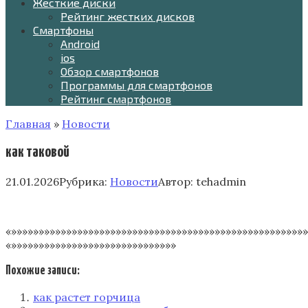
Жесткие диски
Рейтинг жестких дисков
Смартфоны
Android
ios
Обзор смартфонов
Программы для смартфонов
Рейтинг смартфонов
Главная
»
Новости
как таковой
21.01.2026
Рубрика:
Новости
Автор:
tehadmin
«»»»»»»»»»»»»»»»»»»»»»»»»»»»»»»»»»»»»»»»»»»»»»»»»»»»»»»
«»»»»»»»»»»»»»»»»»»»»»»»»»»»»»»
Похожие записи:
как растет горчица