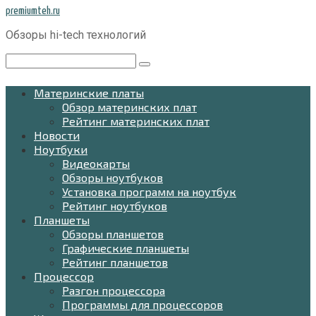
Перейти
premiumteh.ru
к
Обзоры hi-tech технологий
контенту
Поиск:
Материнские платы
Обзор материнских плат
Рейтинг материнских плат
Новости
Ноутбуки
Видеокарты
Обзоры ноутбуков
Установка программ на ноутбук
Рейтинг ноутбуков
Планшеты
Обзоры планшетов
Графические планшеты
Рейтинг планшетов
Процессор
Разгон процессора
Программы для процессоров