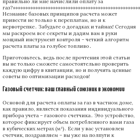
правильно ли мне начислили оплату за
газ?»»»»»»»»»»»»»»»»»»»»»»»»»»»»»»»»»»»»»»»»»»»»»»»»»»
Незнание базовых принципов расчета может
привести не только к переплатам‚ но и к
нервотрепке․ Забудьте о догадках и тайнах! Сегодня
мы раскроем все секреты и дадим вам в руки
мощный инструмент контроля – четкий алгоритм
расчета платы за голубое топливо․
Приготовьтесь‚ ведь после прочтения этой статьи
вы не только сможете самостоятельно проверить
каждую цифру в квитанции‚ но и получить ценные
советы по оптимизации расходов!
Газовый счетчик: ваш главный союзник в экономии
Основой для расчета оплаты за газ в частном доме‚
как правило‚ является показания индивидуального
прибора учета – газового счетчика․ Это устройство‚
которое фиксирует объем потребленного вами газа
в кубических метрах (м³)․ Если у вас установлен
счетчик‚ поздравляем – вы уже на полпути к