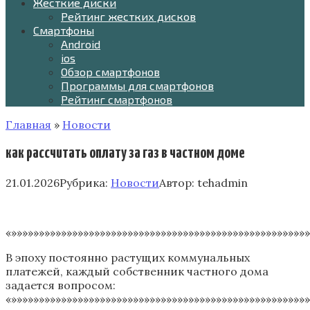
Жесткие диски
Рейтинг жестких дисков
Смартфоны
Android
ios
Обзор смартфонов
Программы для смартфонов
Рейтинг смартфонов
Главная
»
Новости
как рассчитать оплату за газ в частном доме
21.01.2026
Рубрика:
Новости
Автор:
tehadmin
«»»»»»»»»»»»»»»»»»»»»»»»»»»»»»»»»»»»»»»»»»»»»»»»»»»»»»»
В эпоху постоянно растущих коммунальных
платежей‚ каждый собственник частного дома
задается вопросом:
«»»»»»»»»»»»»»»»»»»»»»»»»»»»»»»»»»»»»»»»»»»»»»»»»»»»»»