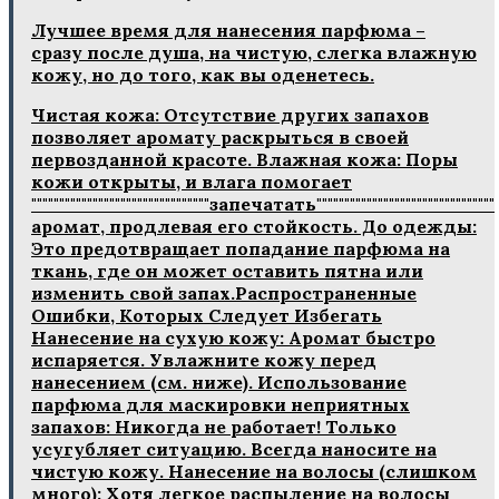
Лучшее время для нанесения парфюма –
сразу после душа, на чистую, слегка влажную
кожу, но до того, как вы оденетесь.
Чистая кожа: Отсутствие других запахов
позволяет аромату раскрыться в своей
первозданной красоте. Влажная кожа: Поры
кожи открыты, и влага помогает
""""""""""""""""""""""""""""""""запечатать""""""""""""""""""""""""""""""""
аромат, продлевая его стойкость. До одежды:
Это предотвращает попадание парфюма на
ткань, где он может оставить пятна или
изменить свой запах.Распространенные
Ошибки, Которых Следует Избегать
Нанесение на сухую кожу: Аромат быстро
испаряется. Увлажните кожу перед
нанесением (см. ниже). Использование
парфюма для маскировки неприятных
запахов: Никогда не работает! Только
усугубляет ситуацию. Всегда наносите на
чистую кожу. Нанесение на волосы (слишком
много): Хотя легкое распыление на волосы