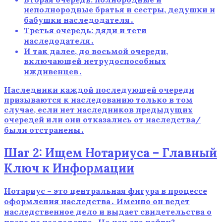
неполнородные братья и сестры, дедушки и
бабушки наследодателя․
Третья очередь: дяди и тети
наследодателя․
И так далее, до восьмой очереди,
включающей нетрудоспособных
иждивенцев․
Наследники каждой последующей очереди
призываются к наследованию только в том
случае, если нет наследников предыдущих
очередей или они отказались от наследства/
были отстранены․
Шаг 2: Ищем Нотариуса – Главный
Ключ к Информации
Нотариус – это центральная фигура в процессе
оформления наследства․ Именно он ведет
наследственное дело и выдает свидетельства о