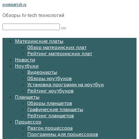
Перейти
premiumteh.ru
к
Обзоры hi-tech технологий
контенту
Поиск:
Материнские платы
Обзор материнских плат
Рейтинг материнских плат
Новости
Ноутбуки
Видеокарты
Обзоры ноутбуков
Установка программ на ноутбук
Рейтинг ноутбуков
Планшеты
Обзоры планшетов
Графические планшеты
Рейтинг планшетов
Процессор
Разгон процессора
Программы для процессоров