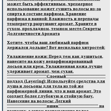
может быть эффективным, чрезмерное
использование может сушить волосы из-за
спирта в составе парфюма. Хранение
парфюма в ванной: Влажность и перепады
температур разрушают аромат. Храните в
сухом, прохладном, темном месте.Секреты
Долговечности Аромата
Хотите, чтобы ваш любимый парфюм
держался дольше? Вот несколько хитростей:
Увлажнение кожи: Перед тем как душиться,
нанесите на кожу непарфюмированный
лосьон или крем. Увлажненная кожа лучше
удерживает аромат, чем сухая.
""""""""""""""""""""""""""""""""Слоеный""""""""""""""""""""""""""""""""
подход (Layering): Используйте средства для
душа и лосьоны для тела из той же
парфюмерной линии, что и ваш аромат. Это
создает более глубокую и стойкую базу.
Нанесение на волосы: Легкий
""""""""""""""""""""""""""""""""пшик"""""""""""""""""""""""""""""""" на
расческу, а затем расчесывание волос –