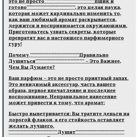
это не просто """"""""""""""""""""""""""""""""пшик и
готово"""""""""""""""""""""""""""""""", это целая наука,
которая может кардинально изменить то,
как ваш любимый аромат раскрывается,
держится и воспринимается окружающими.
Приготовьтесь узнать секреты, которые
превратят вас в настоящего парфюмерного
гуру!
Почему """"""""""""""""""""""""""""""""Правильно
Душиться"""""""""""""""""""""""""""""""" – Это Важнее,
Чем Вы Думаете?
Ваш парфюм – это не просто приятный запах.
Это невидимый аксессуар, часть вашего
образа, первое впечатление и последнее
воспоминание. Неправильное нанесение
может привести к тому, что аромат:
Быстро выветривается: Вы тратите деньги на
дорогой флакон, а его стойкость оставляет
желать лучшего.
""""""""""""""""""""""""""""""""Душит""""""""""""""""""""""""""""""""