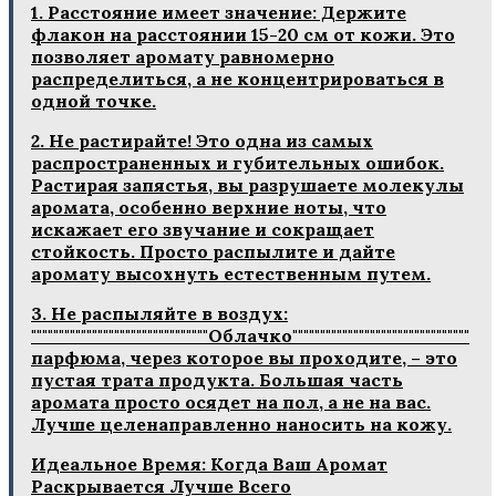
1. Расстояние имеет значение: Держите
флакон на расстоянии 15-20 см от кожи. Это
позволяет аромату равномерно
распределиться, а не концентрироваться в
одной точке.
2. Не растирайте! Это одна из самых
распространенных и губительных ошибок.
Растирая запястья, вы разрушаете молекулы
аромата, особенно верхние ноты, что
искажает его звучание и сокращает
стойкость. Просто распылите и дайте
аромату высохнуть естественным путем.
3. Не распыляйте в воздух:
""""""""""""""""""""""""""""""""Облачко""""""""""""""""""""""""""""""""
парфюма, через которое вы проходите, – это
пустая трата продукта. Большая часть
аромата просто осядет на пол, а не на вас.
Лучше целенаправленно наносить на кожу.
Идеальное Время: Когда Ваш Аромат
Раскрывается Лучше Всего