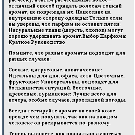
отличный способ придать волосам тонкий
аромат, не повреждая их. Нанесение на
внутреннюю сторону одежды: Только если
вы уверены, что парфюм не оставит пятен!
Натуральные ткани (шерсть, хлопок) могут
хорошо удерживать аромат.Выбор Парфюма:
Краткое Руководство
Помните, что разные ароматы подходят для
разных случаев:
Свежие, цитрусовые, акватические:
Идеальны для дня, офиса, лета. Цветочные,
фруктовые: Универсальны, подходят для
большинства ситуаций. Восточные,
древесные, гурманские: Лучше всего для
вечера, особых случаев, прохладной погоды.
Всегда тестируйте аромат на своей коже,
прежде чем покупать, так как на каждом
человеке он раскрывается по-разному.
Теперь вы знаете, как правильно душиться,