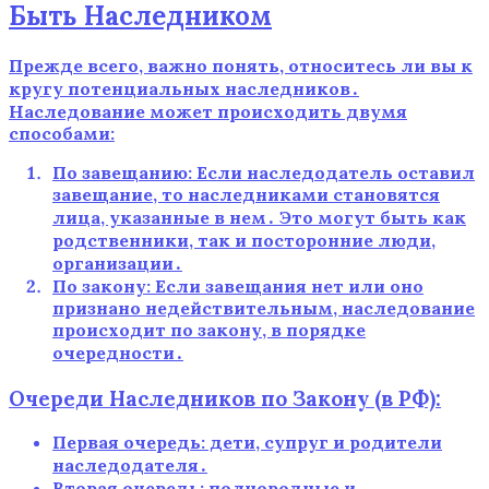
Быть Наследником
Прежде всего, важно понять, относитесь ли вы к
кругу потенциальных наследников․
Наследование может происходить двумя
способами:
По завещанию: Если наследодатель оставил
завещание, то наследниками становятся
лица, указанные в нем․ Это могут быть как
родственники, так и посторонние люди,
организации․
По закону: Если завещания нет или оно
признано недействительным, наследование
происходит по закону, в порядке
очередности․
Очереди Наследников по Закону (в РФ):
Первая очередь: дети, супруг и родители
наследодателя․
Вторая очередь: полнородные и