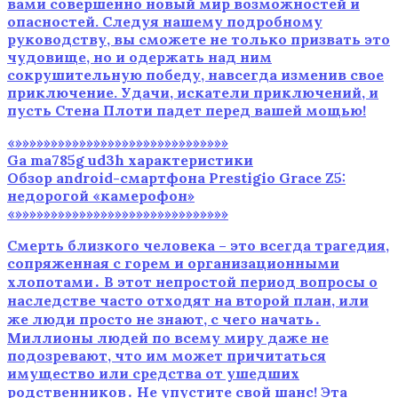
вами совершенно новый мир возможностей и
опасностей. Следуя нашему подробному
руководству‚ вы сможете не только призвать это
чудовище‚ но и одержать над ним
сокрушительную победу‚ навсегда изменив свое
приключение. Удачи‚ искатели приключений‚ и
пусть Стена Плоти падет перед вашей мощью!
«»»»»»»»»»»»»»»»»»»»»»»»»»»»»»»
Ga ma785g ud3h характеристики
Обзор android-смартфона Prestigio Grace Z5:
недорогой «камерофон»
«»»»»»»»»»»»»»»»»»»»»»»»»»»»»»»
Смерть близкого человека – это всегда трагедия,
сопряженная с горем и организационными
хлопотами․ В этот непростой период вопросы о
наследстве часто отходят на второй план, или
же люди просто не знают, с чего начать․
Миллионы людей по всему миру даже не
подозревают, что им может причитаться
имущество или средства от ушедших
родственников․ Не упустите свой шанс! Эта