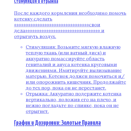
Стимуляция и отрыжка
После каждого кормления необходимо помочь
котенку сделать
«»»»»»»»»»»»»»»»»»»»»»»»»»»»»»»»свои
дела»»»»»»»»»»»»»»»»»»»»»»»»»»»»»»»» и
отрыгнуть воздух.
Стимуляция: Возьмите мягкую влажную
теплую ткань (или ватный диск) и
аккуратно помассируйте область
гениталий и ануса котенка круговыми
движениями. Имитируйте вылизывание
матерью. Котенок должен помочиться и/
или опорожнить кишечник. Продолжайте
до тех пор, пока он не перестанет.
Отрыжка: Аккуратно подержите котенка
вертикально, положив его на плечо, и
нежно погладьте по спинке, пока он не
отрыгнет.
График и Дозировки: Золотые Правила