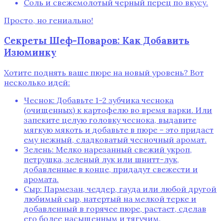
Соль и свежемолотый черный перец по вкусу.
Просто‚ но гениально!
Секреты Шеф-Поваров: Как Добавить
Изюминку
Хотите поднять ваше пюре на новый уровень? Вот
несколько идей:
Чеснок: Добавьте 1-2 зубчика чеснока
(очищенных) к картофелю во время варки. Или
запеките целую головку чеснока‚ выдавите
мягкую мякоть и добавьте в пюре – это придаст
ему нежный‚ сладковатый чесночный аромат.
Зелень: Мелко нарезанный свежий укроп‚
петрушка‚ зеленый лук или шнитт-лук‚
добавленные в конце‚ придадут свежести и
аромата.
Сыр: Пармезан‚ чеддер‚ гауда или любой другой
любимый сыр‚ натертый на мелкой терке и
добавленный в горячее пюре‚ растает‚ сделав
его более насыщенным и тягучим.