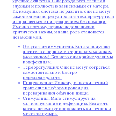
хрупкие существа. Они рождаются слепыми,
глухими и полностью зависимыми от матери.
Их иммунная система не развита, они не могут
самостоятельно регулировать температуру тела
и справляться с пищеварением без помощи.
Именно поэтому первые недели жизни
критически важны, и ваша роль становится
незаменимой.
Отсутствие иммунитета: Котята получают
антитела с первым материнским молоком
(молозивом). Без него они крайне уязвимы
к инфекциям.
Терморегуляция: Они не могут согреться
самостоятельно и быстро
переохлаждаются.
Пищеварение: Их желудочно-кишечный
тракт еще не сформирован для
переваривания обычной пищи.
Стимуляция: Мать стимулирует их
мочеиспускание и дефекацию. Без этого
котята не смогут опорожнить кишечник и
мочевой пузырь.