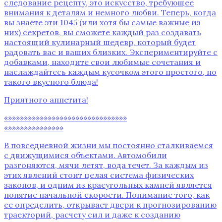
следование рецепту‚ это искусство‚ требующее
внимания к деталям и немного любви. Теперь‚ когда
вы знаете эти 1045 (или хотя бы самые важные из
них) секретов‚ вы сможете каждый раз создавать
настоящий кулинарный шедевр‚ который будет
радовать вас и ваших близких. Экспериментируйте с
добавками‚ находите свои любимые сочетания и
наслаждайтесь каждым кусочком этого простого‚ но
такого вкусного блюда!
Приятного аппетита!
«»»»»»»»»»»»»»»»»»»»»»»»»»»»»»»
«»»»»»»»»»»»»»»
В повседневной жизни мы постоянно сталкиваемся
с движущимися объектами. Автомобили
разгоняются, мячи летят, вода течет. За каждым из
этих явлений стоит целая система физических
законов, и одним из краеугольных камней является
понятие начальной скорости. Понимание того, как
ее определить, открывает двери к прогнозированию
траекторий, расчету сил и даже к созданию