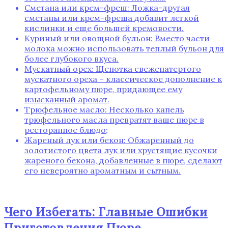
Сметана или крем-фреш: Ложка-другая
сметаны или крем-фреша добавит легкой
кислинки и еще большей кремовости.
Куриный или овощной бульон: Вместо части
молока можно использовать теплый бульон для
более глубокого вкуса.
Мускатный орех: Щепотка свеженатертого
мускатного ореха – классическое дополнение к
картофельному пюре‚ придающее ему
изысканный аромат.
Трюфельное масло: Несколько капель
трюфельного масла превратят ваше пюре в
ресторанное блюдо;
Жареный лук или бекон: Обжаренный до
золотистого цвета лук или хрустящие кусочки
жареного бекона‚ добавленные в пюре‚ сделают
его невероятно ароматным и сытным.
Чего Избегать: Главные Ошибки
Приготовления Пюре