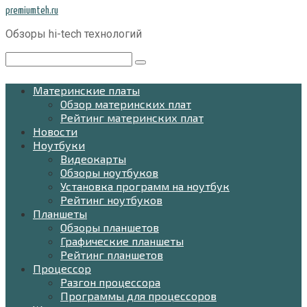
Перейти
premiumteh.ru
к
Обзоры hi-tech технологий
контенту
Поиск:
Материнские платы
Обзор материнских плат
Рейтинг материнских плат
Новости
Ноутбуки
Видеокарты
Обзоры ноутбуков
Установка программ на ноутбук
Рейтинг ноутбуков
Планшеты
Обзоры планшетов
Графические планшеты
Рейтинг планшетов
Процессор
Разгон процессора
Программы для процессоров