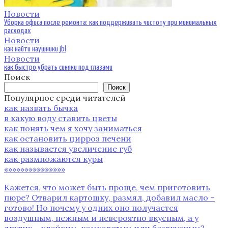
Новости
Уборка офиса после ремонта: как поддерживать чистоту при минимальных
расходах
Новости
как найти наушники jbl
Новости
как быстро убрать синяки под глазами
Поиск
Поиск
Популярное среди читателей
как назвать бычка
в какую воду ставить цветы
как понять чем я хочу заниматься
как остановить цирроз печени
как называется увеличение губ
как размножаются куры
«»»»»»»»»»»»»»»
Кажется‚ что может быть проще‚ чем приготовить
пюре? Отварил картошку‚ размял‚ добавил масло –
готово! Но почему у одних оно получается
воздушным‚ нежным и невероятно вкусным‚ а у
других – клейким‚ комковатым или безвкусным?