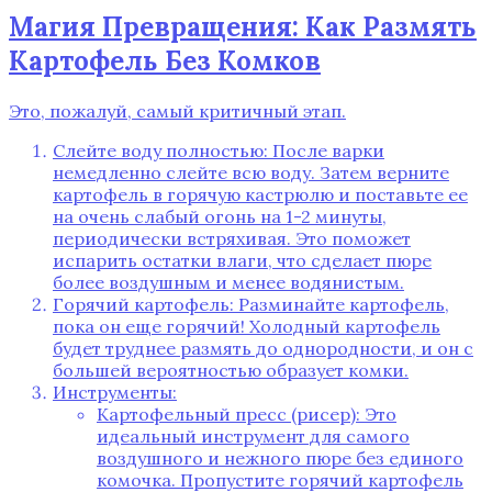
Магия Превращения: Как Размять
Картофель Без Комков
Это‚ пожалуй‚ самый критичный этап.
Слейте воду полностью: После варки
немедленно слейте всю воду. Затем верните
картофель в горячую кастрюлю и поставьте ее
на очень слабый огонь на 1-2 минуты‚
периодически встряхивая. Это поможет
испарить остатки влаги‚ что сделает пюре
более воздушным и менее водянистым.
Горячий картофель: Разминайте картофель‚
пока он еще горячий! Холодный картофель
будет труднее размять до однородности‚ и он с
большей вероятностью образует комки.
Инструменты:
Картофельный пресс (рисер): Это
идеальный инструмент для самого
воздушного и нежного пюре без единого
комочка. Пропустите горячий картофель