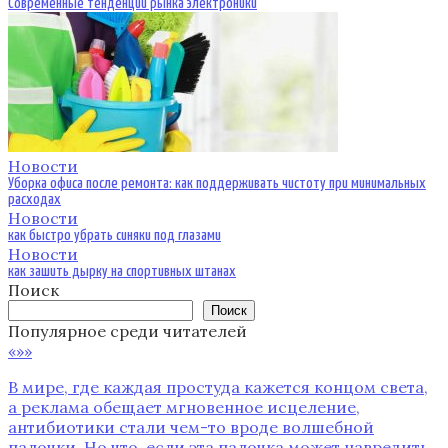
Современные тенденции рынка электроники
Новости
Уборка офиса после ремонта: как поддерживать чистоту при минимальных
расходах
Новости
как быстро убрать синяки под глазами
Новости
как зашить дырку на спортивных штанах
Поиск
Поиск
Популярное среди читателей
«»»
В мире‚ где каждая простуда кажется концом света‚
а реклама обещает мгновенное исцеление‚
антибиотики стали чем-то вроде волшебной
палочки. Но что‚ если эта палочка может навредить‚