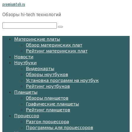
Перейти
premiumteh.ru
к
Обзоры hi-tech технологий
контенту
Поиск:
Материнские платы
Обзор материнских плат
Рейтинг материнских плат
Новости
Ноутбуки
Видеокарты
Обзоры ноутбуков
Установка программ на ноутбук
Рейтинг ноутбуков
Планшеты
Обзоры планшетов
Графические планшеты
Рейтинг планшетов
Процессор
Разгон процессора
Программы для процессоров