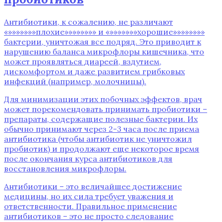
Антибиотики‚ к сожалению‚ не различают
«»»»»»»»плохие»»»»»»»» и «»»»»»»»хорошие»»»»»»»»
бактерии‚ уничтожая все подряд. Это приводит к
нарушению баланса микрофлоры кишечника‚ что
может проявляться диареей‚ вздутием‚
дискомфортом и даже развитием грибковых
инфекций (например‚ молочницы).
Для минимизации этих побочных эффектов‚ врач
может порекомендовать принимать пробиотики –
препараты‚ содержащие полезные бактерии. Их
обычно принимают через 2-3 часа после приема
антибиотика (чтобы антибиотик не уничтожил
пробиотик) и продолжают еще некоторое время
после окончания курса антибиотиков для
восстановления микрофлоры.
Антибиотики – это величайшее достижение
медицины‚ но их сила требует уважения и
ответственности. Правильное применение
антибиотиков – это не просто следование