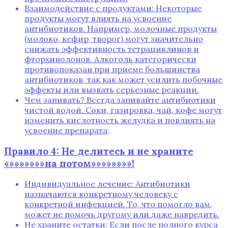
Взаимодействие с продуктами: Некоторые
продукты могут влиять на усвоение
антибиотиков. Например‚ молочные продукты
(молоко‚ кефир‚ творог) могут значительно
снижать эффективность тетрациклинов и
фторхинолонов. Алкоголь категорически
противопоказан при приеме большинства
антибиотиков‚ так как может усилить побочные
эффекты или вызвать серьезные реакции.
Чем запивать? Всегда запивайте антибиотики
чистой водой. Соки‚ газировка‚ чай‚ кофе могут
изменить кислотность желудка и повлиять на
усвоение препарата;
Правило 4: Не делитесь и не храните
«»»»»»»»на потом»»»»»»»»!
Индивидуальное лечение: Антибиотики
назначаются конкретному человеку с
конкретной инфекцией. То‚ что помогло вам‚
может не помочь другому или даже навредить.
Не храните остатки: Если после полного курса