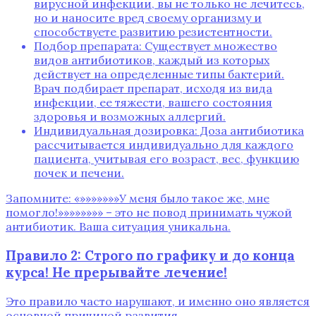
вирусной инфекции‚ вы не только не лечитесь‚
но и наносите вред своему организму и
способствуете развитию резистентности.
Подбор препарата: Существует множество
видов антибиотиков‚ каждый из которых
действует на определенные типы бактерий.
Врач подбирает препарат‚ исходя из вида
инфекции‚ ее тяжести‚ вашего состояния
здоровья и возможных аллергий.
Индивидуальная дозировка: Доза антибиотика
рассчитывается индивидуально для каждого
пациента‚ учитывая его возраст‚ вес‚ функцию
почек и печени.
Запомните: «»»»»»»»У меня было такое же‚ мне
помогло!»»»»»»»» – это не повод принимать чужой
антибиотик. Ваша ситуация уникальна.
Правило 2: Строго по графику и до конца
курса! Не прерывайте лечение!
Это правило часто нарушают‚ и именно оно является
основной причиной развития