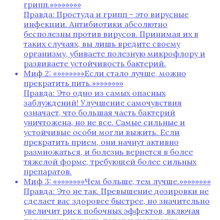
грипп.»»»»»»»»
Правда: Простуда и грипп – это вирусные
инфекции. Антибиотики абсолютно
бесполезны против вирусов. Принимая их в
таких случаях‚ вы лишь вредите своему
организму‚ убиваете полезную микрофлору и
развиваете устойчивость бактерий.
Миф 2: «»»»»»»»Если стало лучше‚ можно
прекратить пить.»»»»»»»»
Правда: Это одно из самых опасных
заблуждений! Улучшение самочувствия
означает‚ что большая часть бактерий
уничтожена‚ но не все. Самые сильные и
устойчивые особи могли выжить. Если
прекратить прием‚ они начнут активно
размножаться‚ и болезнь вернется в более
тяжелой форме‚ требующей более сильных
препаратов.
Миф 3: «»»»»»»»Чем больше‚ тем лучше.»»»»»»»»
Правда: Это не так. Превышение дозировки не
сделает вас здоровее быстрее‚ но значительно
увеличит риск побочных эффектов‚ включая