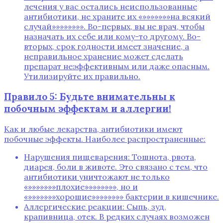
лечения у вас остались неиспользованные
антибиотики‚ не храните их «»»»»»»»на всякий
случай»»»»»»»». Во-первых‚ вы не врач‚ чтобы
назначать их себе или кому-то другому. Во-
вторых‚ срок годности имеет значение‚ а
неправильное хранение может сделать
препарат неэффективным или даже опасным.
Утилизируйте их правильно.
Правило 5: Будьте внимательны к
побочным эффектам и аллергии!
Как и любые лекарства‚ антибиотики имеют
побочные эффекты. Наиболее распространенные:
Нарушения пищеварения: Тошнота‚ рвота‚
диарея‚ боли в животе. Это связано с тем‚ что
антибиотики уничтожают не только
«»»»»»»»плохие»»»»»»»»‚ но и
«»»»»»»»хорошие»»»»»»»» бактерии в кишечнике.
Аллергические реакции: Сыпь‚ зуд‚
крапивница‚ отек. В редких случаях возможен