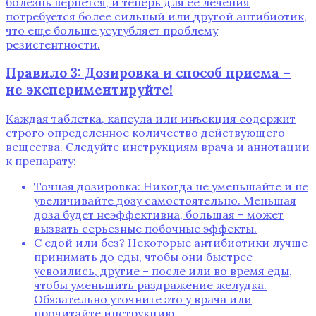
болезнь вернется‚ и теперь для ее лечения
потребуется более сильный или другой антибиотик‚
что еще больше усугубляет проблему
резистентности.
Правило 3: Дозировка и способ приема –
не экспериментируйте!
Каждая таблетка‚ капсула или инъекция содержит
строго определенное количество действующего
вещества. Следуйте инструкциям врача и аннотации
к препарату:
Точная дозировка: Никогда не уменьшайте и не
увеличивайте дозу самостоятельно. Меньшая
доза будет неэффективна‚ большая – может
вызвать серьезные побочные эффекты.
С едой или без? Некоторые антибиотики лучше
принимать до еды‚ чтобы они быстрее
усвоились‚ другие – после или во время еды‚
чтобы уменьшить раздражение желудка.
Обязательно уточните это у врача или
прочитайте инструкцию.