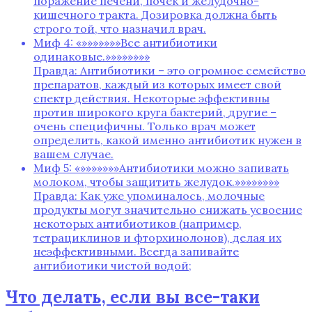
поражение печени‚ почек и желудочно-
кишечного тракта. Дозировка должна быть
строго той‚ что назначил врач.
Миф 4: «»»»»»»»Все антибиотики
одинаковые.»»»»»»»»
Правда: Антибиотики – это огромное семейство
препаратов‚ каждый из которых имеет свой
спектр действия. Некоторые эффективны
против широкого круга бактерий‚ другие –
очень специфичны. Только врач может
определить‚ какой именно антибиотик нужен в
вашем случае.
Миф 5: «»»»»»»»Антибиотики можно запивать
молоком‚ чтобы защитить желудок.»»»»»»»»
Правда: Как уже упоминалось‚ молочные
продукты могут значительно снижать усвоение
некоторых антибиотиков (например‚
тетрациклинов и фторхинолонов)‚ делая их
неэффективными. Всегда запивайте
антибиотики чистой водой;
Что делать‚ если вы все-таки