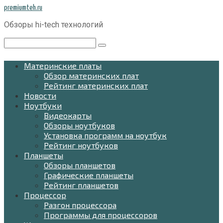
Перейти
premiumteh.ru
к
Обзоры hi-tech технологий
контенту
Поиск:
Материнские платы
Обзор материнских плат
Рейтинг материнских плат
Новости
Ноутбуки
Видеокарты
Обзоры ноутбуков
Установка программ на ноутбук
Рейтинг ноутбуков
Планшеты
Обзоры планшетов
Графические планшеты
Рейтинг планшетов
Процессор
Разгон процессора
Программы для процессоров