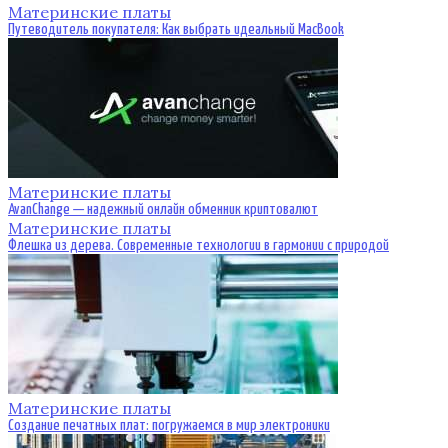
Материнские платы
Путеводитель покупателя: Как выбрать идеальный MacBook
Материнские платы
AvanChange — надежный онлайн обменник криптовалют
Материнские платы
Флешка из дерева. Современные технологии в гармонии с природой
Материнские платы
Создание печатных плат: погружаемся в мир электроники