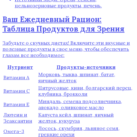
цельнозерновые продукты, печень.
Ваш Ежедневный Рацион:
Таблица Продуктов для Зрения
Забудьте о скучных диетах! Включите эти вкусные и
полезные продукты в свое меню, чтобы обеспечить
глазам все необходимое:
Нутриент
Продукты-источники
Морковь, тыква, шпинат, батат,
Витамин А
яичный желток
Цитрусовые, киви, болгарский перец,
Витамин C
клубника, брокколи
Миндаль, семена подсолнечника,
Витамин E
авокадо, оливковое масло
Лютеин и
Капуста кейл, шпинат, яичный
Зеаксантин
желток, кукуруза
Лосось, скумбрия, льняное семя,
Омега-3
грецкие орехи