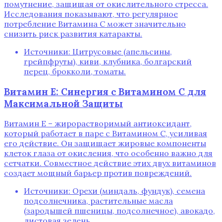
помутнение, защищая от окислительного стресса.
Исследования показывают, что регулярное
потребление Витамина C может значительно
снизить риск развития катаракты.
Источники: Цитрусовые (апельсины,
грейпфруты), киви, клубника, болгарский
перец, брокколи, томаты.
Витамин E: Синергия с Витамином C для
Максимальной Защиты
Витамин E – жирорастворимый антиоксидант,
который работает в паре с Витамином C, усиливая
его действие. Он защищает жировые компоненты
клеток глаза от окисления, что особенно важно для
сетчатки. Совместное действие этих двух витаминов
создает мощный барьер против повреждений.
Источники: Орехи (миндаль, фундук), семена
подсолнечника, растительные масла
(зародышей пшеницы, подсолнечное), авокадо,
листовая зелень.