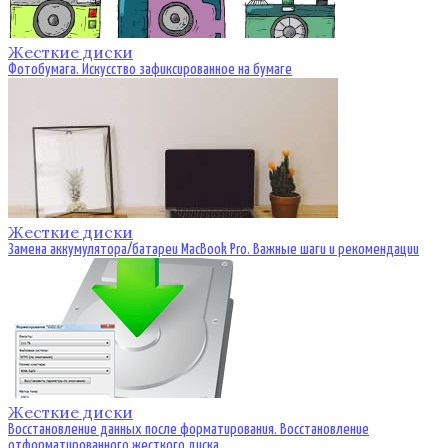
Жесткие диски
Фотобумага. Искусство зафиксированное на бумаге
Жесткие диски
Замена аккумулятора/батареи MacBook Pro. Важные шаги и рекомендации
Жесткие диски
Восстановление данных после форматирования. Восстановление
отформатированного жесткого диска