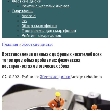
Жесткие диски
Рейтинг жестких дисков
Смартфоны
Android
ios
Обзор смартфонов
Программы для смартфонов
Рейтинг смартфонов
Главная
»
Жесткие диски
Восстановление данных с цифровых носителей всех
типов при любых проблемах: физических
неисправностях и логических сбоях
07.10.2024
Рубрика:
Жесткие диски
Автор:
tehadmin