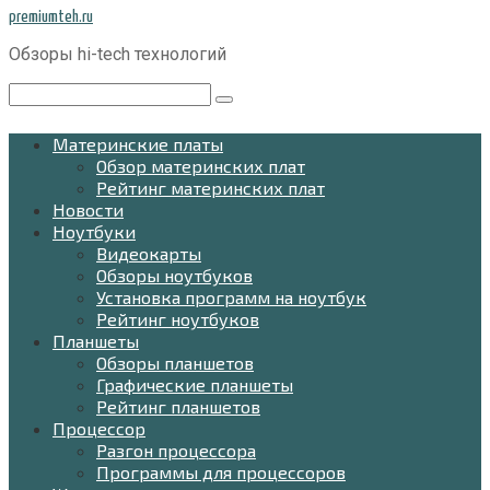
Перейти
premiumteh.ru
к
Обзоры hi-tech технологий
контенту
Поиск:
Материнские платы
Обзор материнских плат
Рейтинг материнских плат
Новости
Ноутбуки
Видеокарты
Обзоры ноутбуков
Установка программ на ноутбук
Рейтинг ноутбуков
Планшеты
Обзоры планшетов
Графические планшеты
Рейтинг планшетов
Процессор
Разгон процессора
Программы для процессоров