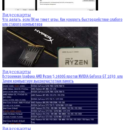
Видеокарты
Что делать, если ПК не тянет игры. Как ускорить быстродействие слабого
или старого компьютера
Видеокарты
Встроенная графика AMD Ryzen 5 2400G против NVIDIA GeForce GT 1030, или
Зачем компьютеру высокочастотная память
Видеокарты