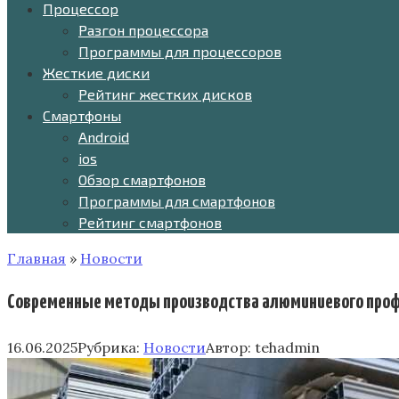
Процессор
Разгон процессора
Программы для процессоров
Жесткие диски
Рейтинг жестких дисков
Смартфоны
Android
ios
Обзор смартфонов
Программы для смартфонов
Рейтинг смартфонов
Главная
»
Новости
Современные методы производства алюминиевого профи
16.06.2025
Рубрика:
Новости
Автор:
tehadmin