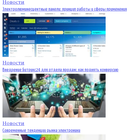
Новости
Электролюминесцентные панели: принцип работы и сферы применения
Новости
Внедрение Битрикс24 для отдела продаж: как поднять конверсию
Новости
Современные тенденции рынка электроники