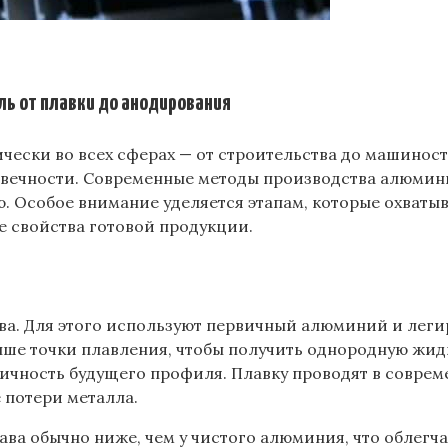
ь от плавки до анодирования
ески во всех сферах — от строительства до машиност
говечности. Современные методы производства алюмин
. Особое внимание уделяется этапам, которые охваты
е свойства готовой продукции.
а. Для этого используют первичный алюминий и леги
ыше точки плавления, чтобы получить однородную жид
стичность будущего профиля. Плавку проводят в совре
 потери металла.
ава обычно ниже, чем у чистого алюминия, что облег