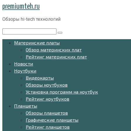
Перейти
premiumteh.ru
к
Обзоры hi-tech технологий
контенту
Поиск:
Материнские платы
Обзор материнских плат
Рейтинг материнских плат
Новости
Ноутбуки
Видеокарты
Обзоры ноутбуков
Установка программ на ноутбук
Рейтинг ноутбуков
Планшеты
Обзоры планшетов
Графические планшеты
Рейтинг планшетов