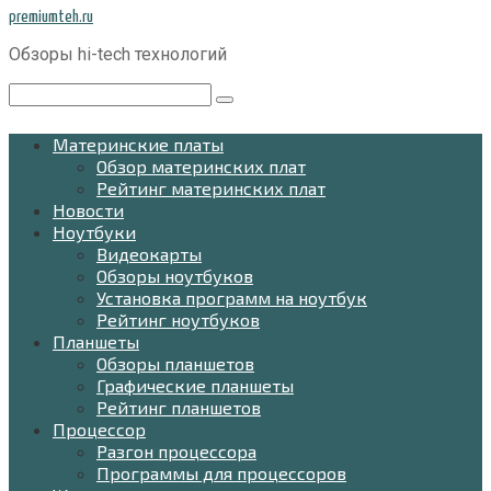
Перейти
premiumteh.ru
к
Обзоры hi-tech технологий
контенту
Поиск:
Материнские платы
Обзор материнских плат
Рейтинг материнских плат
Новости
Ноутбуки
Видеокарты
Обзоры ноутбуков
Установка программ на ноутбук
Рейтинг ноутбуков
Планшеты
Обзоры планшетов
Графические планшеты
Рейтинг планшетов
Процессор
Разгон процессора
Программы для процессоров