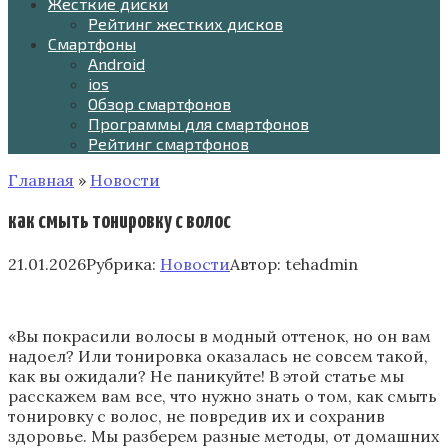
Жесткие диски
Рейтинг жестких дисков
Смартфоны
Android
ios
Обзор смартфонов
Программы для смартфонов
Рейтинг смартфонов
Главная
»
Новости
как смыть тонировку с волос
21.01.2026
Рубрика:
Новости
Автор:
tehadmin
«Вы покрасили волосы в модный оттенок‚ но он вам
надоел? Или тонировка оказалась не совсем такой‚
как вы ожидали? Не паникуйте! В этой статье мы
расскажем вам все‚ что нужно знать о том‚ как смыть
тонировку с волос‚ не повредив их и сохранив
здоровье. Мы разберем разные методы‚ от домашних