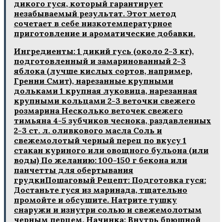
дикого гуся, который гарантирует
незабываемый результат. Этот метод
сочетает в себе низкотемпературное
приготовление и ароматические добавки.
Ингредиенты: 1 дикий гусь (около 2-3 кг),
подготовленный и замаринованный 2-3
яблока (лучше кислых сортов, например,
Гренни Смит), нарезанные крупными
дольками 1 крупная луковица, нарезанная
крупными кольцами 2-3 веточки свежего
розмарина Несколько веточек свежего
тимьяна 4-5 зубчиков чеснока, раздавленных
2-3 ст. л. оливкового масла Соль и
свежемолотый черный перец по вкусу 1
стакан куриного или овощного бульона (или
воды) По желанию: 100-150 г бекона или
панчетты для обертывания
грудкиПошаговый Рецепт: Подготовка гуся:
Достаньте гуся из маринада, тщательно
промойте и обсушите. Натрите тушку
снаружи и изнутри солью и свежемолотым
черным перцем. Начинка: Внутрь брюшной