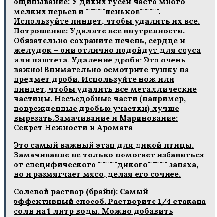
ощипывание: У диких гусей часто много
мелких перьев и """"""""пеньков"""""""".
Используйте пинцет, чтобы удалить их все.
Потрошение: Удалите все внутренности.
Обязательно сохраните печень, сердце и
желудок – они отлично подойдут для соуса
или паштета. Удаление дроби: Это очень
важно! Внимательно осмотрите тушку на
предмет дроби. Используйте нож или
пинцет, чтобы удалить все металлические
частицы. Несъедобные части (например,
поврежденные дробью участки) лучше
вырезать.Замачивание и Маринование:
Секрет Нежности и Аромата
Это самый важный этап для дикой птицы.
Замачивание не только помогает избавиться
от специфического """"""""дикого"""""""" запаха,
но и размягчает мясо, делая его сочнее.
Солевой раствор (брайн): Самый
эффективный способ. Растворите 1/4 стакана
соли на 1 литр воды. Можно добавить