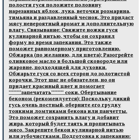
полости гуся положите половину
нарезанных яблок, лука, веточки розмарина,
тимьяна и раздавленный чеснок. Это придаст
мясу невероятный аромат и дополнительную
влагу. Связывание: Свяжите ножки гуся
кулинарной нитью, чтобы он сохранял
форму во время запекания. Это также
поможет равномерному приготовлению.
Обжарка (по желанию, для цвета): Разогрейте
оливковое масло в большой сковороде или
жаровне, подходящей для духовки.
Обжарьте гуся со всех сторон до золотистой
корочки. Этот шаг не обязателен, но он
придает красивый цвет и помогает
""""""""запечатать"""""""" соки. Обертывание
беконом (рекомендуется): Поскольку дикий
гусь очень постный, оберните его грудку
тонкими ломтиками бекона или панчетты.
Это поможет сохранить влагу и добавит
жира, который будет таять и пропитывать
мясо. Закрепите бекон кулинарной нитью
или зубочистками. Подготовка к запеканию: