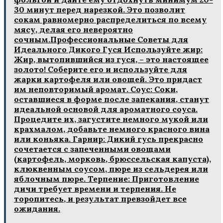
30 минут перед нарезкой. Это позволит
сокам равномерно распределиться по всему
мясу, делая его невероятно
сочным.Профессиональные Советы для
Идеального Дикого Гуся Используйте жир:
Жир, вытопившийся из гуся, – это настоящее
золото! Соберите его и используйте для
жарки картофеля или овощей. Это придаст
им неповторимый аромат. Соус: Соки,
оставшиеся в форме после запекания, станут
идеальной основой для ароматного соуса.
Процедите их, загустите немного мукой или
крахмалом, добавьте немного красного вина
или коньяка. Гарнир: Дикий гусь прекрасно
сочетается с запеченными овощами
(картофель, морковь, брюссельская капуста),
клюквенным соусом, пюре из сельдерея или
яблочным пюре. Терпение: Приготовление
дичи требует времени и терпения. Не
торопитесь, и результат превзойдет все
ожидания.