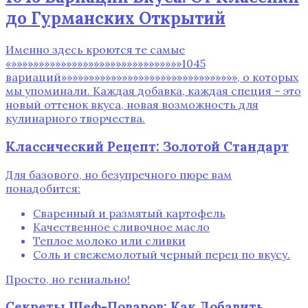
до Гурманских Открытий
Именно здесь кроются те самые
«»»»»»»»»»»»»»»»»»»»»»»»»»»»»»»»1045
вариаций»»»»»»»»»»»»»»»»»»»»»»»»»»»»»»»»‚ о которых
мы упоминали. Каждая добавка‚ каждая специя – это
новый оттенок вкуса‚ новая возможность для
кулинарного творчества.
Классический Рецепт: Золотой Стандарт
Для базового‚ но безупречного пюре вам
понадобится:
Сваренный и размятый картофель
Качественное сливочное масло
Теплое молоко или сливки
Соль и свежемолотый черный перец по вкусу.
Просто‚ но гениально!
Секреты Шеф-Поваров: Как Добавить