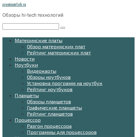
Перейти
premiumteh.ru
к
Обзоры hi-tech технологий
контенту
Поиск:
Материнские платы
Обзор материнских плат
Рейтинг материнских плат
Новости
Ноутбуки
Видеокарты
Обзоры ноутбуков
Установка программ на ноутбук
Рейтинг ноутбуков
Планшеты
Обзоры планшетов
Графические планшеты
Рейтинг планшетов
Процессор
Разгон процессора
Программы для процессоров