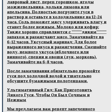
лавровый лист, перец горошком, ягоды
можжевельника, дольки лимона или
апельсина. Полностью погрузите гуся в
раствор и оставьте в холодильнике на 12-24
часа. Соль поможет мясу удерживать влагу и
станет более нежным. Молоко или кефир:
Также хорошо справляются с """"""""диким""""""""
запахом и размягчают мясо. Замачивайте на
6-12 часов. Уксусный маринад: Для более
выраженного вкуса и размягчения. Смешайте
воду, немного уксуса (яблочного или
винного), специи и овощи (лук, морковь).
Замачивайте на 6-8 часов.
После замачивания обязательно промойте
гуся под холодной водой и тщательно
обсушите бумажными полотенцами.
Ультимативный Гид: Как Приготовить
Дикого Гуся, Чтобы Он Был Сочным и
Нежным
Мы предлагаем вам рецепт запеченного