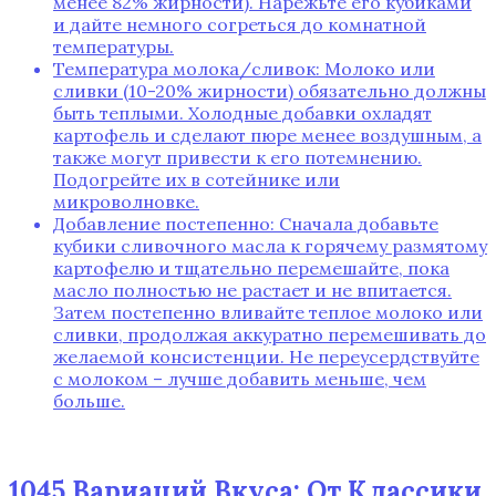
менее 82% жирности). Нарежьте его кубиками
и дайте немного согреться до комнатной
температуры.
Температура молока/сливок: Молоко или
сливки (10-20% жирности) обязательно должны
быть теплыми. Холодные добавки охладят
картофель и сделают пюре менее воздушным‚ а
также могут привести к его потемнению.
Подогрейте их в сотейнике или
микроволновке.
Добавление постепенно: Сначала добавьте
кубики сливочного масла к горячему размятому
картофелю и тщательно перемешайте‚ пока
масло полностью не растает и не впитается.
Затем постепенно вливайте теплое молоко или
сливки‚ продолжая аккуратно перемешивать до
желаемой консистенции. Не переусердствуйте
с молоком – лучше добавить меньше‚ чем
больше.
1045 Вариаций Вкуса: От Классики