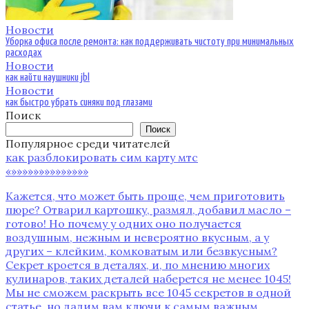
Новости
Уборка офиса после ремонта: как поддерживать чистоту при минимальных
расходах
Новости
как найти наушники jbl
Новости
как быстро убрать синяки под глазами
Поиск
Поиск
Популярное среди читателей
как разблокировать сим карту мтс
«»»»»»»»»»»»»»»
Кажется‚ что может быть проще‚ чем приготовить
пюре? Отварил картошку‚ размял‚ добавил масло –
готово! Но почему у одних оно получается
воздушным‚ нежным и невероятно вкусным‚ а у
других – клейким‚ комковатым или безвкусным?
Секрет кроется в деталях‚ и‚ по мнению многих
кулинаров‚ таких деталей наберется не менее 1045!
Мы не сможем раскрыть все 1045 секретов в одной
статье‚ но дадим вам ключи к самым важным‚