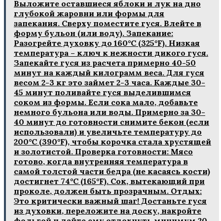
Выложите оставшиеся яблоки и лук на дно
глубокой жаровни или формы для
запекания. Сверху поместите гуся. Влейте в
форму бульон (или воду). Запекание:
Разогрейте духовку до 160°C (325°F). Низкая
температура – ключ к нежности дикого гуся.
Запекайте гуся из расчета примерно 40-50
минут на каждый килограмм веса. Для гуся
весом 2-3 кг это займет 2-3 часа. Каждые 30-
45 минут поливайте гуся выделившимся
соком из формы. Если сока мало, добавьте
немного бульона или воды. Примерно за 30-
40 минут до готовности снимите бекон (если
использовали) и увеличьте температуру до
200°C (390°F), чтобы корочка стала хрустящей
и золотистой. Проверка готовности: Мясо
готово, когда внутренняя температура в
самой толстой части бедра (не касаясь кости)
достигнет 74°C (165°F). Сок, вытекающий при
проколе, должен быть прозрачным. Отдых:
Это критически важный шаг! Достаньте гуся
из духовки, переложите на доску, накройте
фольгой и дайте ему отдохнуть минимум 20-