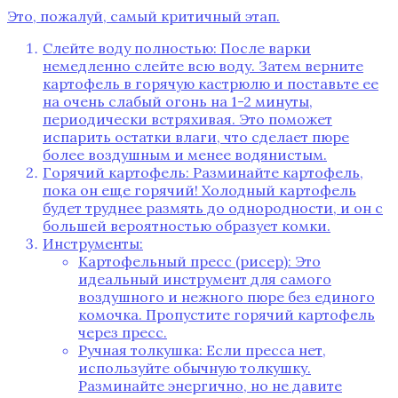
Это‚ пожалуй‚ самый критичный этап.
Слейте воду полностью: После варки
немедленно слейте всю воду. Затем верните
картофель в горячую кастрюлю и поставьте ее
на очень слабый огонь на 1-2 минуты‚
периодически встряхивая. Это поможет
испарить остатки влаги‚ что сделает пюре
более воздушным и менее водянистым.
Горячий картофель: Разминайте картофель‚
пока он еще горячий! Холодный картофель
будет труднее размять до однородности‚ и он с
большей вероятностью образует комки.
Инструменты:
Картофельный пресс (рисер): Это
идеальный инструмент для самого
воздушного и нежного пюре без единого
комочка. Пропустите горячий картофель
через пресс.
Ручная толкушка: Если пресса нет‚
используйте обычную толкушку.
Разминайте энергично‚ но не давите