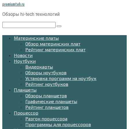
Перейти
premiumteh.ru
к
Обзоры hi-tech технологий
контенту
Поиск:
Материнские платы
Обзор материнских плат
Рейтинг материнских плат
Новости
Ноутбуки
Видеокарты
Обзоры ноутбуков
Установка программ на ноутбук
Рейтинг ноутбуков
Планшеты
Обзоры планшетов
Графические планшеты
Рейтинг планшетов
Процессор
Разгон процессора
Программы для процессоров