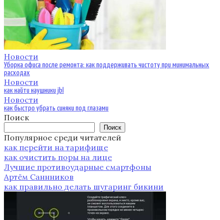
Новости
Уборка офиса после ремонта: как поддерживать чистоту при минимальных
расходах
Новости
как найти наушники jbl
Новости
как быстро убрать синяки под глазами
Поиск
Поиск
Популярное среди читателей
как перейти на тарифище
как очистить поры на лице
Лучшие противоударные смартфоны
Артём Саннников
как правильно делать шугаринг бикини