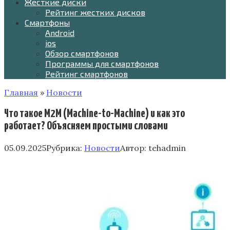
Жесткие диски
Рейтинг жестких дисков
Смартфоны
Android
ios
Обзор смартфонов
Программы для смартфонов
Рейтинг смартфонов
Главная
»
Новости
Что такое M2M (Machine-to-Machine) и как это
работает? Объясняем простыми словами
05.09.2025
Рубрика:
Новости
Автор:
tehadmin