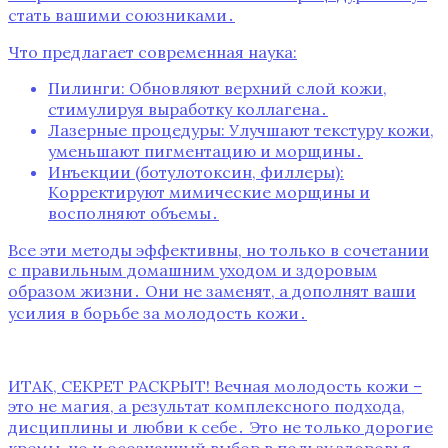
стать вашими союзниками․
Что предлагает современная наука:
Пилинги: Обновляют верхний слой кожи,
стимулируя выработку коллагена․
Лазерные процедуры: Улучшают текстуру кожи,
уменьшают пигментацию и морщины․
Инъекции (ботулотоксин, филлеры):
Корректируют мимические морщины и
восполняют объемы․
Все эти методы эффективны, но только в сочетании
с правильным домашним уходом и здоровым
образом жизни․ Они не заменят, а дополнят ваши
усилия в борьбе за молодость кожи․
ИТАК, СЕКРЕТ РАСКРЫТ! Вечная молодость кожи –
это не магия, а результат комплексного подхода,
дисциплины и любви к себе․ Это не только дорогие
кремы, но и осознанный выбор в пользу здоровья,