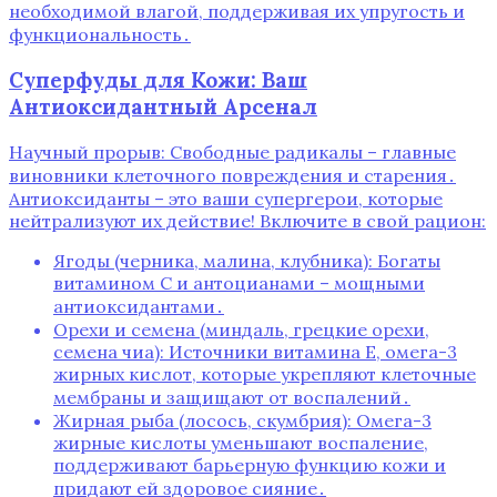
необходимой влагой, поддерживая их упругость и
функциональность․
Суперфуды для Кожи: Ваш
Антиоксидантный Арсенал
Научный прорыв: Свободные радикалы – главные
виновники клеточного повреждения и старения․
Антиоксиданты – это ваши супергерои, которые
нейтрализуют их действие! Включите в свой рацион:
Ягоды (черника, малина, клубника): Богаты
витамином С и антоцианами – мощными
антиоксидантами․
Орехи и семена (миндаль, грецкие орехи,
семена чиа): Источники витамина Е, омега-3
жирных кислот, которые укрепляют клеточные
мембраны и защищают от воспалений․
Жирная рыба (лосось, скумбрия): Омега-3
жирные кислоты уменьшают воспаление,
поддерживают барьерную функцию кожи и
придают ей здоровое сияние․