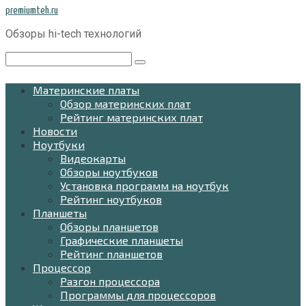
Перейти
premiumteh.ru
к
Обзоры hi-tech технологий
контенту
Поиск:
Материнские платы
Обзор материнских плат
Рейтинг материнских плат
Новости
Ноутбуки
Видеокарты
Обзоры ноутбуков
Установка программ на ноутбук
Рейтинг ноутбуков
Планшеты
Обзоры планшетов
Графические планшеты
Рейтинг планшетов
Процессор
Разгон процессора
Программы для процессоров