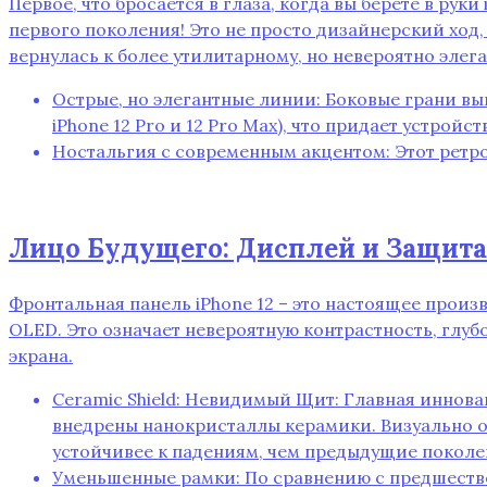
Первое‚ что бросается в глаза‚ когда вы берете в руки
первого поколения! Это не просто дизайнерский ход‚ 
вернулась к более утилитарному‚ но невероятно элег
Острые‚ но элегантные линии: Боковые грани вы
iPhone 12 Pro и 12 Pro Max)‚ что придает устрой
Ностальгия с современным акцентом: Этот ретро
Лицо Будущего: Дисплей и Защита
Фронтальная панель iPhone 12 – это настоящее прои
OLED. Это означает невероятную контрастность‚ глу
экрана.
Ceramic Shield: Невидимый Щит: Главная инноваци
внедрены нанокристаллы керамики. Визуально он
устойчивее к падениям‚ чем предыдущие поколе
Уменьшенные рамки: По сравнению с предшестве