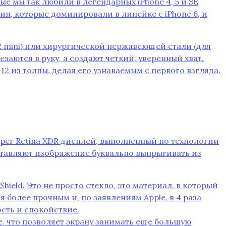
орые мы так любили в легендарных iPhone 4‚ 5 и SE
вин‚ которые доминировали в линейке с iPhone 6‚ и
2 mini) или хирургической нержавеющей стали (для
заются в руку‚ а создают четкий‚ уверенный хват.
 из толпы‚ делая его узнаваемым с первого взгляда.
uper Retina XDR дисплей‚ выполненный по технологии
ставляют изображение буквально выпрыгивать из
ield. Это не просто стекло‚ это материал‚ в который
более прочным и‚ по заявлениям Apple‚ в 4 раза
сть и спокойствие.
‚ что позволяет экрану занимать еще большую