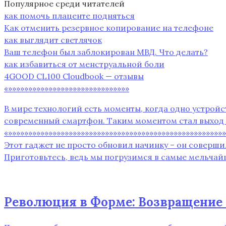
Популярное среди читателей
как помочь плаценте подняться
Как отменить резервное копирование на телефоне
как выглядит светлячок
Ваш телефон был заблокирован МВД. Что делать?
как избавиться от менструальной боли
4GOOD CL100 Cloudbook — отзывы
«»»»»»»»»»»»»»»»»»»»»»»»»»»»»»»
В мире технологий есть моменты‚ когда одно устройс
современный смартфон. Таким моментом стал выход iPh
«»»»»»»»»»»»»»»»»»»»»»»»»»»»»»»»»»»»»»»»»»»»»»»»»»»»»
Этот гаджет не просто обновил начинку – он соверши
Приготовьтесь‚ ведь мы погрузимся в самые мельчайши
Революция в Форме: Возвращение 