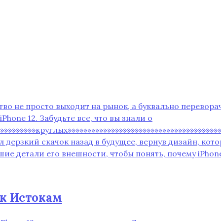
тво не просто выходит на рынок‚ а буквально перевора
one 12. Забудьте все‚ что вы знали о
»»»»»»»»»»»круглых»»»»»»»»»»»»»»»»»»»»»»»»»»»»»»»»»»»»»
л дерзкий скачок назад в будущее‚ вернув дизайн‚ кот
е детали его внешности‚ чтобы понять‚ почему iPhone
к Истокам