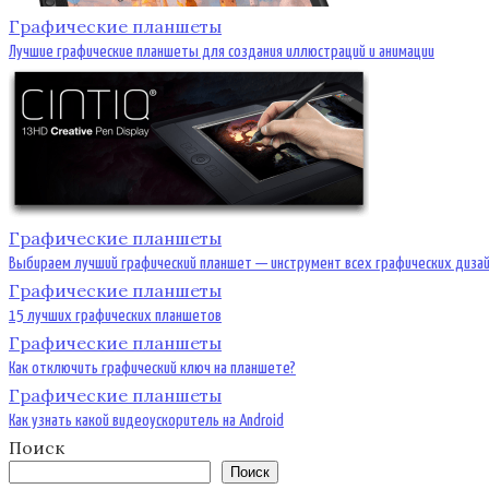
Графические планшеты
Лучшие графические планшеты для создания иллюстраций и анимации
Графические планшеты
Выбираем лучший графический планшет — инструмент всех графических диза
Графические планшеты
15 лучших графических планшетов
Графические планшеты
Как отключить графический ключ на планшете?
Графические планшеты
Как узнать какой видеоускоритель на Android
Поиск
Поиск