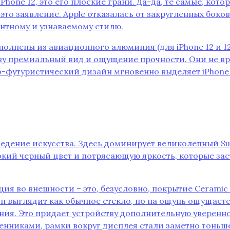
 iPhone 12‚ это его плоские грани. Да-да‚ те самые‚ кот
это заявление. Apple отказалась от закругленных боко
антному и узнаваемому стилю.
полнены из авиационного алюминия (для iPhone 12 и 1
ству премиальный вид и ощущение прочности. Они не вре
-футуристический дизайн мгновенно выделяет iPhone 12
зведение искусства. Здесь доминирует великолепный S
бокий черный цвет и потрясающую яркость‚ которые за
я во внешности – это‚ безусловно‚ покрытие Ceramic Sh
 выглядит как обычное стекло‚ но на ощупь ощущается 
ния. Это придает устройству дополнительную уверенно
нниками‚ рамки вокруг дисплея стали заметно тоньше