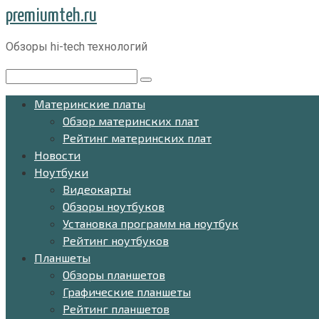
Перейти
premiumteh.ru
к
Обзоры hi-tech технологий
контенту
Поиск:
Материнские платы
Обзор материнских плат
Рейтинг материнских плат
Новости
Ноутбуки
Видеокарты
Обзоры ноутбуков
Установка программ на ноутбук
Рейтинг ноутбуков
Планшеты
Обзоры планшетов
Графические планшеты
Рейтинг планшетов